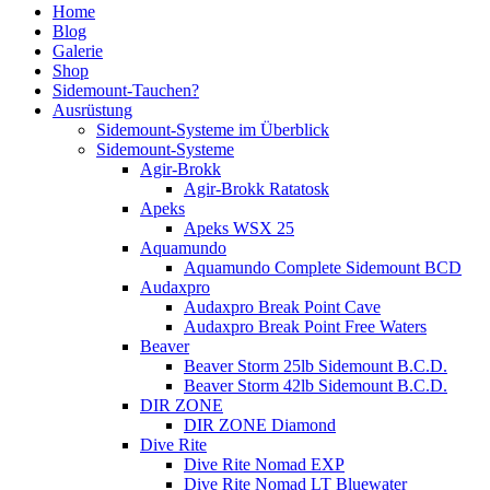
Home
Blog
Galerie
Shop
Sidemount-Tauchen?
Ausrüstung
Sidemount-Systeme im Überblick
Sidemount-Systeme
Agir-Brokk
Agir-Brokk Ratatosk
Apeks
Apeks WSX 25
Aquamundo
Aquamundo Complete Sidemount BCD
Audaxpro
Audaxpro Break Point Cave
Audaxpro Break Point Free Waters
Beaver
Beaver Storm 25lb Sidemount B.C.D.
Beaver Storm 42lb Sidemount B.C.D.
DIR ZONE
DIR ZONE Diamond
Dive Rite
Dive Rite Nomad EXP
Dive Rite Nomad LT Bluewater