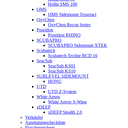
Hollis SMS 100
OMS
OMS Sidemount Tesseract
OxyCheq
OxyCheq Recon Series
Poseidon
Poseidon RHINO
SCUBAPRO
SCUBAPRO Sidemount XTEK
Scubatech
Scubatech Tecline BCD 16
SeacSub
SeacSub KS01
SeacSub KS10
SUBLEVEL SIDEMOUNT
HONU
UTD
UTD Z-System
White Arrow
White Arrow S-Wing
xDEEP
xDEEP Stealth 2.0
Verkäufer
Ausrüstungscheckliste
Flaschenrechner