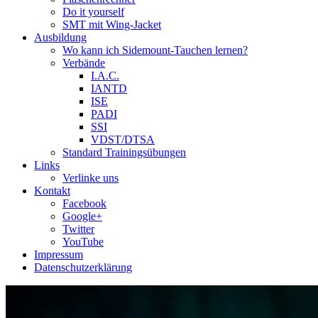
Do it yourself
SMT mit Wing-Jacket
Ausbildung
Wo kann ich Sidemount-Tauchen lernen?
Verbände
I.A.C.
IANTD
ISE
PADI
SSI
VDST/DTSA
Standard Trainingsübungen
Links
Verlinke uns
Kontakt
Facebook
Google+
Twitter
YouTube
Impressum
Datenschutzerklärung
Das Sidemount-Forum ist auf