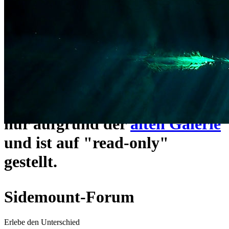
ein neues Forensystem
umgezogen und wie gewohnt
unter
https://www.sidemount-
forum.com
erreichbar.
Das alte Forum hier existiert
nur aufgrund der
alten Galerie
und ist auf "read-only"
gestellt.
Sidemount-Forum
Erlebe den Unterschied