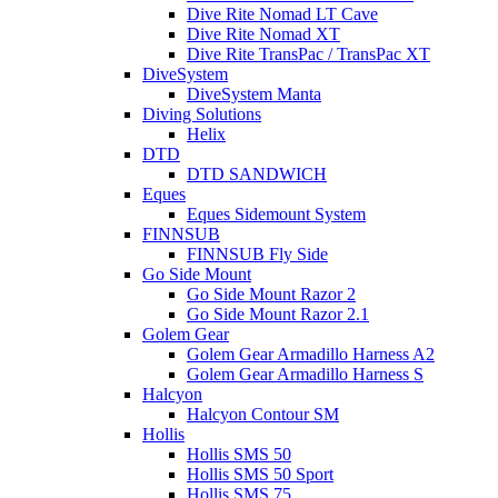
Dive Rite Nomad LT Cave
Dive Rite Nomad XT
Dive Rite TransPac / TransPac XT
DiveSystem
DiveSystem Manta
Diving Solutions
Helix
DTD
DTD SANDWICH
Eques
Eques Sidemount System
FINNSUB
FINNSUB Fly Side
Go Side Mount
Go Side Mount Razor 2
Go Side Mount Razor 2.1
Golem Gear
Golem Gear Armadillo Harness A2
Golem Gear Armadillo Harness S
Halcyon
Halcyon Contour SM
Hollis
Hollis SMS 50
Hollis SMS 50 Sport
Hollis SMS 75