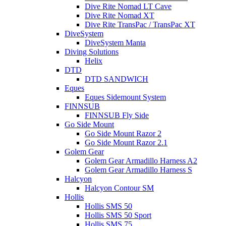
Dive Rite Nomad LT Cave
Dive Rite Nomad XT
Dive Rite TransPac / TransPac XT
DiveSystem
DiveSystem Manta
Diving Solutions
Helix
DTD
DTD SANDWICH
Eques
Eques Sidemount System
FINNSUB
FINNSUB Fly Side
Go Side Mount
Go Side Mount Razor 2
Go Side Mount Razor 2.1
Golem Gear
Golem Gear Armadillo Harness A2
Golem Gear Armadillo Harness S
Halcyon
Halcyon Contour SM
Hollis
Hollis SMS 50
Hollis SMS 50 Sport
Hollis SMS 75