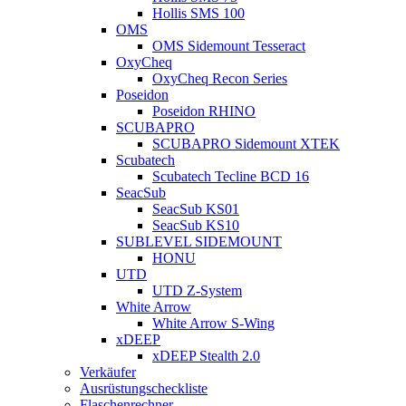
Hollis SMS 100
OMS
OMS Sidemount Tesseract
OxyCheq
OxyCheq Recon Series
Poseidon
Poseidon RHINO
SCUBAPRO
SCUBAPRO Sidemount XTEK
Scubatech
Scubatech Tecline BCD 16
SeacSub
SeacSub KS01
SeacSub KS10
SUBLEVEL SIDEMOUNT
HONU
UTD
UTD Z-System
White Arrow
White Arrow S-Wing
xDEEP
xDEEP Stealth 2.0
Verkäufer
Ausrüstungscheckliste
Flaschenrechner