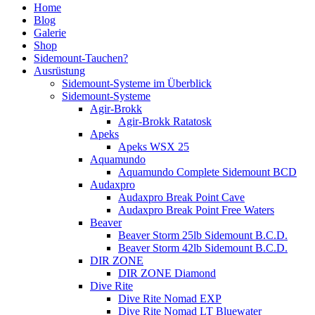
Home
Blog
Galerie
Shop
Sidemount-Tauchen?
Ausrüstung
Sidemount-Systeme im Überblick
Sidemount-Systeme
Agir-Brokk
Agir-Brokk Ratatosk
Apeks
Apeks WSX 25
Aquamundo
Aquamundo Complete Sidemount BCD
Audaxpro
Audaxpro Break Point Cave
Audaxpro Break Point Free Waters
Beaver
Beaver Storm 25lb Sidemount B.C.D.
Beaver Storm 42lb Sidemount B.C.D.
DIR ZONE
DIR ZONE Diamond
Dive Rite
Dive Rite Nomad EXP
Dive Rite Nomad LT Bluewater