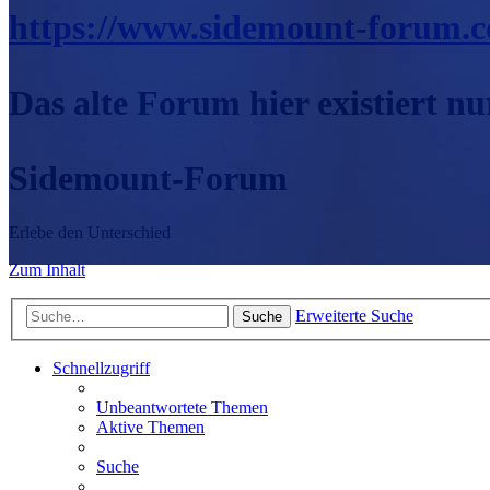
https://www.sidemount-forum.
Das alte Forum hier existiert n
Sidemount-Forum
Erlebe den Unterschied
Zum Inhalt
Erweiterte Suche
Suche
Schnellzugriff
Unbeantwortete Themen
Aktive Themen
Suche