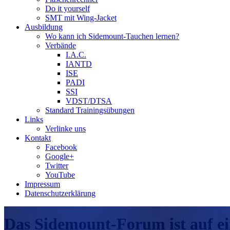
Do it yourself
SMT mit Wing-Jacket
Ausbildung
Wo kann ich Sidemount-Tauchen lernen?
Verbände
I.A.C.
IANTD
ISE
PADI
SSI
VDST/DTSA
Standard Trainingsübungen
Links
Verlinke uns
Kontakt
Facebook
Google+
Twitter
YouTube
Impressum
Datenschutzerklärung
Das Sidemount-Forum ist auf e