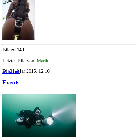
Bilder:
143
Letztes Bild von:
Martin
Di, 31. Mär 2015, 12:10
Subalben
Events