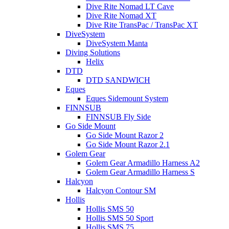
Dive Rite Nomad LT Cave
Dive Rite Nomad XT
Dive Rite TransPac / TransPac XT
DiveSystem
DiveSystem Manta
Diving Solutions
Helix
DTD
DTD SANDWICH
Eques
Eques Sidemount System
FINNSUB
FINNSUB Fly Side
Go Side Mount
Go Side Mount Razor 2
Go Side Mount Razor 2.1
Golem Gear
Golem Gear Armadillo Harness A2
Golem Gear Armadillo Harness S
Halcyon
Halcyon Contour SM
Hollis
Hollis SMS 50
Hollis SMS 50 Sport
Hollis SMS 75