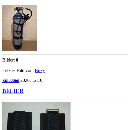
Bilder:
8
Letztes Bild von:
Buxy
Fr, 3. Jan 2020, 12:10
Subalben
BÉLIER