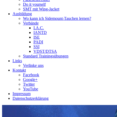
Do it yourself
SMT mit Wing-Jacket
Ausbildung
Wo kann ich Sidemount-Tauchen lernen?
Verbände
I.A.C.
IANTD
ISE
PADI
SSI
VDST/DTSA
Standard Trainingsübungen
Links
Verlinke uns
Kontakt
Facebook
Google+
Twitter
YouTube
Impressum
Datenschutzerklärung
Das Sidemount-Forum ist auf