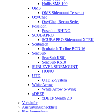
Hollis SMS 100
OMS
OMS Sidemount Tesseract
OxyCheq
OxyCheq Recon Series
Poseidon
Poseidon RHINO
SCUBAPRO
SCUBAPRO Sidemount XTEK
Scubatech
Scubatech Tecline BCD 16
SeacSub
SeacSub KS01
SeacSub KS10
SUBLEVEL SIDEMOUNT
HONU
UTD
UTD Z-System
White Arrow
White Arrow S-Wing
xDEEP
xDEEP Stealth 2.0
Verkäufer
Ausrüstungscheckliste
Flaschenrechner