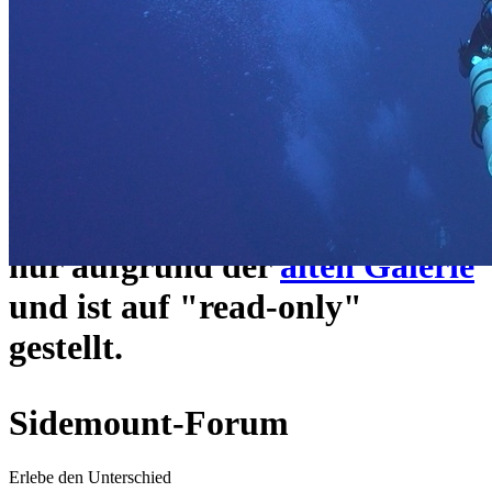
ein neues Forensystem
umgezogen und wie gewohnt
unter
https://www.sidemount-
forum.com
erreichbar.
Das alte Forum hier existiert
nur aufgrund der
alten Galerie
und ist auf "read-only"
gestellt.
Sidemount-Forum
Erlebe den Unterschied