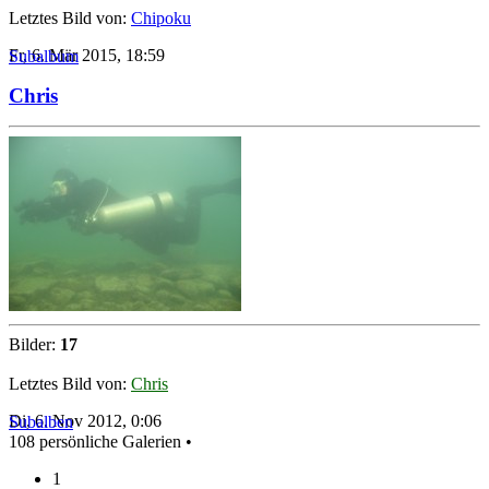
Letztes Bild von:
Chipoku
Fr, 6. Mär 2015, 18:59
Subalbum
Chris
Bilder:
17
Letztes Bild von:
Chris
Di, 6. Nov 2012, 0:06
Subalben
108 persönliche Galerien •
1