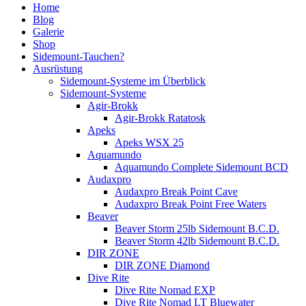
Home
Blog
Galerie
Shop
Sidemount-Tauchen?
Ausrüstung
Sidemount-Systeme im Überblick
Sidemount-Systeme
Agir-Brokk
Agir-Brokk Ratatosk
Apeks
Apeks WSX 25
Aquamundo
Aquamundo Complete Sidemount BCD
Audaxpro
Audaxpro Break Point Cave
Audaxpro Break Point Free Waters
Beaver
Beaver Storm 25lb Sidemount B.C.D.
Beaver Storm 42lb Sidemount B.C.D.
DIR ZONE
DIR ZONE Diamond
Dive Rite
Dive Rite Nomad EXP
Dive Rite Nomad LT Bluewater