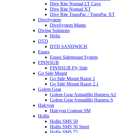
Dive Rite Nomad LT Cave
Dive Rite Nomad XT
Dive Rite TransPac / TransPac XT
DiveSystem
DiveSystem Manta
Diving Solutions
Helix
DTD
DTD SANDWICH
Eques
Eques Sidemount System
FINNSUB
FINNSUB Fly Side
Go Side Mount
Go Side Mount Razor 2
Go Side Mount Razor 2.1
Golem Gear
Golem Gear Armadillo Harness A2
Golem Gear Armadillo Harness S
Halcyon
Halcyon Contour SM
Hollis
Hollis SMS 50
Hollis SMS 50 Sport
Hollis SMS 75