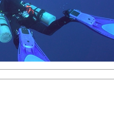
com
erreichbar.
ur aufgrund der
alten Galerie
und 