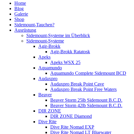
Home
Blog
Galerie
Shop
Sidemount-Tauchen?
Ausrüstung
Sidemount-Systeme im Überblick
Sidemount-Systeme
Agir-Brokk
Agir-Brokk Ratatosk
Apeks
Apeks WSX 25
Aquamundo
Aquamundo Complete Sidemount BCD
Audaxpro
Audaxpro Break Point Cave
Audaxpro Break Point Free Waters
Beaver
Beaver Storm 25lb Sidemount B.C.D.
Beaver Storm 42lb Sidemount B.C.D.
DIR ZONE
DIR ZONE Diamond
Dive Rite
Dive Rite Nomad EXP
Dive Rite Nomad LT Bluewater