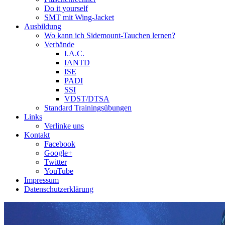
Do it yourself
SMT mit Wing-Jacket
Ausbildung
Wo kann ich Sidemount-Tauchen lernen?
Verbände
I.A.C.
IANTD
ISE
PADI
SSI
VDST/DTSA
Standard Trainingsübungen
Links
Verlinke uns
Kontakt
Facebook
Google+
Twitter
YouTube
Impressum
Datenschutzerklärung
Das Sidemount-Forum ist auf e