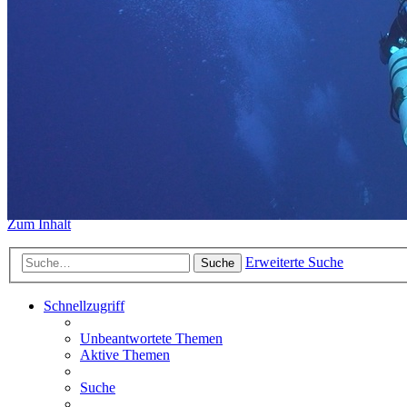
https://www.sidemount-forum.
Das alte Forum hier existiert n
Sidemount-Forum
Erlebe den Unterschied
Zum Inhalt
Erweiterte Suche
Suche
Schnellzugriff
Unbeantwortete Themen
Aktive Themen
Suche