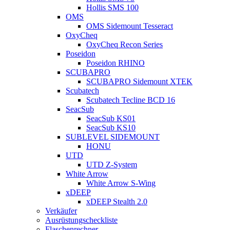
Hollis SMS 100
OMS
OMS Sidemount Tesseract
OxyCheq
OxyCheq Recon Series
Poseidon
Poseidon RHINO
SCUBAPRO
SCUBAPRO Sidemount XTEK
Scubatech
Scubatech Tecline BCD 16
SeacSub
SeacSub KS01
SeacSub KS10
SUBLEVEL SIDEMOUNT
HONU
UTD
UTD Z-System
White Arrow
White Arrow S-Wing
xDEEP
xDEEP Stealth 2.0
Verkäufer
Ausrüstungscheckliste
Flaschenrechner