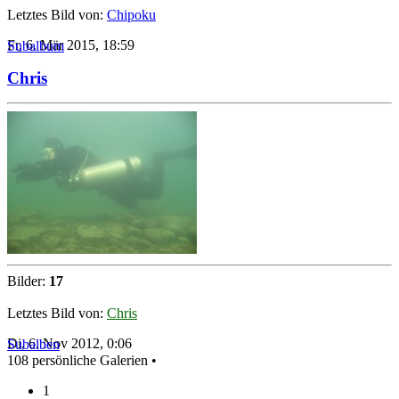
Letztes Bild von:
Chipoku
Fr, 6. Mär 2015, 18:59
Subalbum
Chris
Bilder:
17
Letztes Bild von:
Chris
Di, 6. Nov 2012, 0:06
Subalben
108 persönliche Galerien •
1