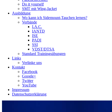
Do it yourself
SMT mit Wing-Jacket
Ausbildung
Wo kann ich Sidemount-Tauchen lernen?
Verbände
I.A.C.
IANTD
ISE
PADI
SSI
VDST/DTSA
Standard Trainingsübungen
Links
Verlinke uns
Kontakt
Facebook
Google+
Twitter
YouTube
Impressum
Datenschutzerklärung
Das Sidemount-Forum ist auf