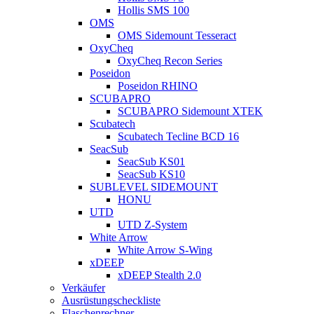
Hollis SMS 100
OMS
OMS Sidemount Tesseract
OxyCheq
OxyCheq Recon Series
Poseidon
Poseidon RHINO
SCUBAPRO
SCUBAPRO Sidemount XTEK
Scubatech
Scubatech Tecline BCD 16
SeacSub
SeacSub KS01
SeacSub KS10
SUBLEVEL SIDEMOUNT
HONU
UTD
UTD Z-System
White Arrow
White Arrow S-Wing
xDEEP
xDEEP Stealth 2.0
Verkäufer
Ausrüstungscheckliste
Flaschenrechner