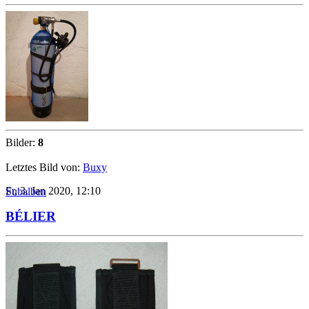
Bilder:
8
Letztes Bild von:
Buxy
Fr, 3. Jan 2020, 12:10
Subalben
BÉLIER