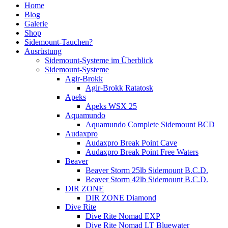
Home
Blog
Galerie
Shop
Sidemount-Tauchen?
Ausrüstung
Sidemount-Systeme im Überblick
Sidemount-Systeme
Agir-Brokk
Agir-Brokk Ratatosk
Apeks
Apeks WSX 25
Aquamundo
Aquamundo Complete Sidemount BCD
Audaxpro
Audaxpro Break Point Cave
Audaxpro Break Point Free Waters
Beaver
Beaver Storm 25lb Sidemount B.C.D.
Beaver Storm 42lb Sidemount B.C.D.
DIR ZONE
DIR ZONE Diamond
Dive Rite
Dive Rite Nomad EXP
Dive Rite Nomad LT Bluewater