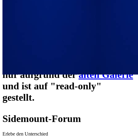
ein neues Forensystem
umgezogen und wie gewohnt
unter
https://www.sidemount-
forum.com
erreichbar.
Das alte Forum hier existiert
nur aufgrund der
alten Galerie
und ist auf "read-only"
gestellt.
Sidemount-Forum
Erlebe den Unterschied