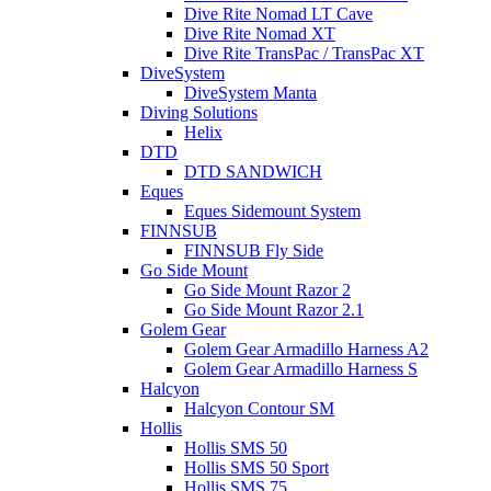
Dive Rite Nomad LT Cave
Dive Rite Nomad XT
Dive Rite TransPac / TransPac XT
DiveSystem
DiveSystem Manta
Diving Solutions
Helix
DTD
DTD SANDWICH
Eques
Eques Sidemount System
FINNSUB
FINNSUB Fly Side
Go Side Mount
Go Side Mount Razor 2
Go Side Mount Razor 2.1
Golem Gear
Golem Gear Armadillo Harness A2
Golem Gear Armadillo Harness S
Halcyon
Halcyon Contour SM
Hollis
Hollis SMS 50
Hollis SMS 50 Sport
Hollis SMS 75