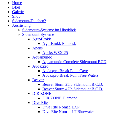
Home
Blog
Galerie
Shop
Sidemount-Tauchen?
Ausrüstung
Sidemount-Systeme im Überblick
Sidemount-Systeme
Agir-Brokk
Agir-Brokk Ratatosk
Apeks
Apeks WSX 25
Aquamundo
Aquamundo Complete Sidemount BCD
Audaxpro
Audaxpro Break Point Cave
Audaxpro Break Point Free Waters
Beaver
Beaver Storm 25lb Sidemount B.C.D.
Beaver Storm 42lb Sidemount B.C.D.
DIR ZONE
DIR ZONE Diamond
Dive Rite
Dive Rite Nomad EXP
Dive Rite Nomad LT Bluewater