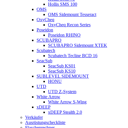
Hollis SMS 100
OMS
OMS Sidemount Tesseract
OxyCheq
OxyCheq Recon Series
Poseidon
Poseidon RHINO
SCUBAPRO
SCUBAPRO Sidemount XTEK
Scubatech
Scubatech Tecline BCD 16
SeacSub
SeacSub KS01
SeacSub KS10
SUBLEVEL SIDEMOUNT
HONU
UTD
UTD Z-System
White Arrow
White Arrow S-Wing
xDEEP
xDEEP Stealth 2.0
Verkäufer
Ausrüstungscheckliste
Flaschenrechner