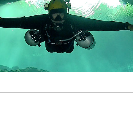
com
erreichbar.
ur aufgrund der
alten Galerie
und 