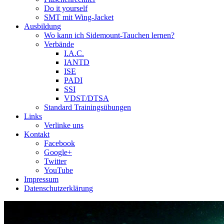
Do it yourself
SMT mit Wing-Jacket
Ausbildung
Wo kann ich Sidemount-Tauchen lernen?
Verbände
I.A.C.
IANTD
ISE
PADI
SSI
VDST/DTSA
Standard Trainingsübungen
Links
Verlinke uns
Kontakt
Facebook
Google+
Twitter
YouTube
Impressum
Datenschutzerklärung
Das Sidemount-Forum ist auf e