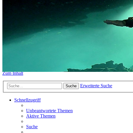
https://www.sidemount-forum.
Das alte Forum hier existiert n
Sidemount-Forum
Erlebe den Unterschied
Zum Inhalt
Erweiterte Suche
Suche
Schnellzugriff
Unbeantwortete Themen
Aktive Themen
Suche