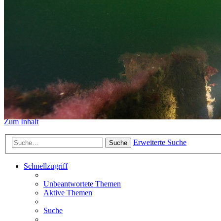
https://www.sidemount-forum.
Das alte Forum hier existiert n
Sidemount-Forum
Erlebe den Unterschied
Zum Inhalt
Erweiterte Suche
Suche
Schnellzugriff
Unbeantwortete Themen
Aktive Themen
Suche