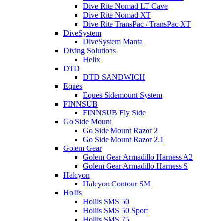
Dive Rite Nomad LT Cave
Dive Rite Nomad XT
Dive Rite TransPac / TransPac XT
DiveSystem
DiveSystem Manta
Diving Solutions
Helix
DTD
DTD SANDWICH
Eques
Eques Sidemount System
FINNSUB
FINNSUB Fly Side
Go Side Mount
Go Side Mount Razor 2
Go Side Mount Razor 2.1
Golem Gear
Golem Gear Armadillo Harness A2
Golem Gear Armadillo Harness S
Halcyon
Halcyon Contour SM
Hollis
Hollis SMS 50
Hollis SMS 50 Sport
Hollis SMS 75