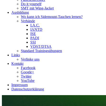
Do it yourself
SMT mit Wing-Jacket
Ausbildung
Wo kann ich Sidemount-Tauchen lernen?
Verbände
I.A.C.
IANTD
ISE
PADI
SSI
VDST/DTSA
Standard Trainingsübungen
Links
Verlinke uns
Kontakt
Facebook
Google+
Twitter
YouTube
Impressum
Datenschutzerklärung
Das Sidemount-Forum ist auf e