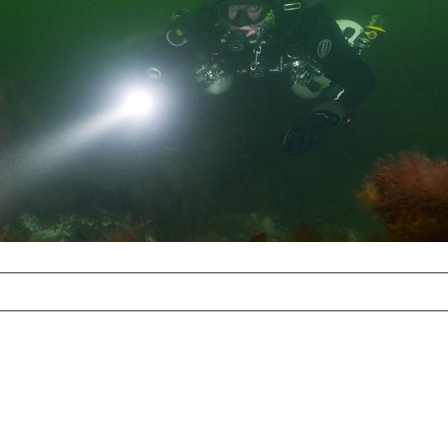
com
erreichbar.
ur aufgrund der
alten Galerie
und 