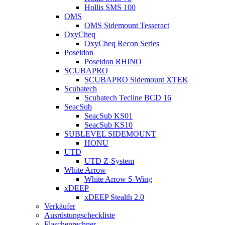
Hollis SMS 100
OMS
OMS Sidemount Tesseract
OxyCheq
OxyCheq Recon Series
Poseidon
Poseidon RHINO
SCUBAPRO
SCUBAPRO Sidemount XTEK
Scubatech
Scubatech Tecline BCD 16
SeacSub
SeacSub KS01
SeacSub KS10
SUBLEVEL SIDEMOUNT
HONU
UTD
UTD Z-System
White Arrow
White Arrow S-Wing
xDEEP
xDEEP Stealth 2.0
Verkäufer
Ausrüstungscheckliste
Flaschenrechner