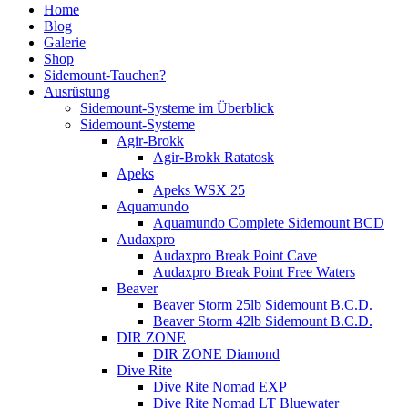
Home
Blog
Galerie
Shop
Sidemount-Tauchen?
Ausrüstung
Sidemount-Systeme im Überblick
Sidemount-Systeme
Agir-Brokk
Agir-Brokk Ratatosk
Apeks
Apeks WSX 25
Aquamundo
Aquamundo Complete Sidemount BCD
Audaxpro
Audaxpro Break Point Cave
Audaxpro Break Point Free Waters
Beaver
Beaver Storm 25lb Sidemount B.C.D.
Beaver Storm 42lb Sidemount B.C.D.
DIR ZONE
DIR ZONE Diamond
Dive Rite
Dive Rite Nomad EXP
Dive Rite Nomad LT Bluewater