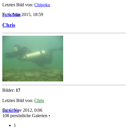
Letztes Bild von:
Chipoku
Fr, 6. Mär 2015, 18:59
Subalbum
Chris
Bilder:
17
Letztes Bild von:
Chris
Di, 6. Nov 2012, 0:06
Subalben
108 persönliche Galerien •
1