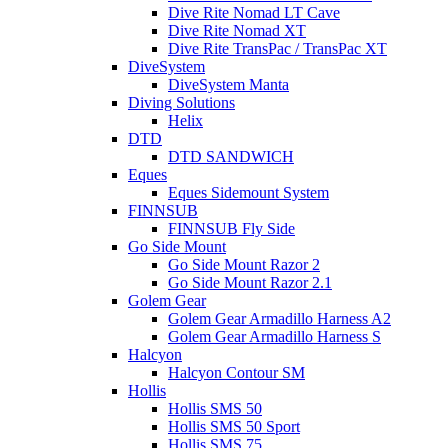
Dive Rite Nomad LT Cave
Dive Rite Nomad XT
Dive Rite TransPac / TransPac XT
DiveSystem
DiveSystem Manta
Diving Solutions
Helix
DTD
DTD SANDWICH
Eques
Eques Sidemount System
FINNSUB
FINNSUB Fly Side
Go Side Mount
Go Side Mount Razor 2
Go Side Mount Razor 2.1
Golem Gear
Golem Gear Armadillo Harness A2
Golem Gear Armadillo Harness S
Halcyon
Halcyon Contour SM
Hollis
Hollis SMS 50
Hollis SMS 50 Sport
Hollis SMS 75