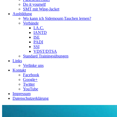
Do it yourself
SMT mit Wing-Jacket
Ausbildung
Wo kann ich Sidemount-Tauchen lernen?
Verbände
I.A.C.
IANTD
ISE
PADI
SSI
VDST/DTSA
Standard Trainingsübungen
Links
Verlinke uns
Kontakt
Facebook
Google+
Twitter
YouTube
Impressum
Datenschutzerklärung
Das Sidemount-Forum ist auf