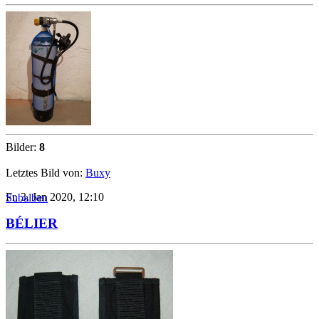
Bilder:
8
Letztes Bild von:
Buxy
Fr, 3. Jan 2020, 12:10
Subalben
BÉLIER