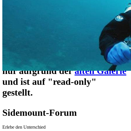
ein neues Forensystem
umgezogen und wie gewohnt
unter
https://www.sidemount-
forum.com
erreichbar.
Das alte Forum hier existiert
nur aufgrund der
alten Galerie
und ist auf "read-only"
gestellt.
Sidemount-Forum
Erlebe den Unterschied