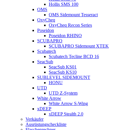
Hollis SMS 100
OMS
OMS Sidemount Tesseract
OxyCheq
OxyCheq Recon Series
Poseidon
Poseidon RHINO
SCUBAPRO
SCUBAPRO Sidemount XTEK
Scubatech
Scubatech Tecline BCD 16
SeacSub
SeacSub KS01
SeacSub KS10
SUBLEVEL SIDEMOUNT
HONU
UTD
UTD Z-System
White Arrow
White Arrow S-Wing
xDEEP
xDEEP Stealth 2.0
Verkäufer
Ausrüstungscheckliste
Flaschenrechner