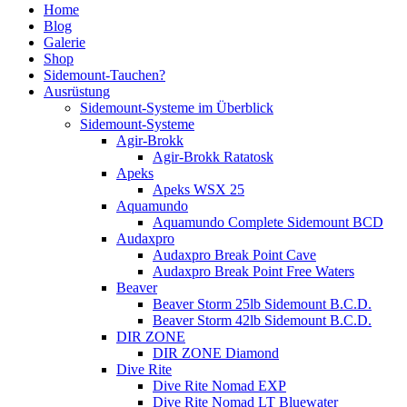
Home
Blog
Galerie
Shop
Sidemount-Tauchen?
Ausrüstung
Sidemount-Systeme im Überblick
Sidemount-Systeme
Agir-Brokk
Agir-Brokk Ratatosk
Apeks
Apeks WSX 25
Aquamundo
Aquamundo Complete Sidemount BCD
Audaxpro
Audaxpro Break Point Cave
Audaxpro Break Point Free Waters
Beaver
Beaver Storm 25lb Sidemount B.C.D.
Beaver Storm 42lb Sidemount B.C.D.
DIR ZONE
DIR ZONE Diamond
Dive Rite
Dive Rite Nomad EXP
Dive Rite Nomad LT Bluewater