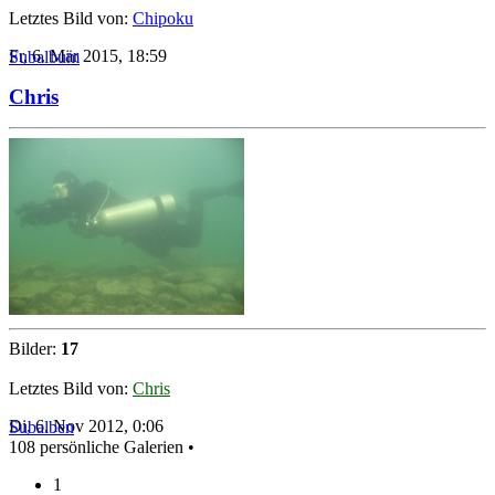
Letztes Bild von:
Chipoku
Fr, 6. Mär 2015, 18:59
Subalbum
Chris
Bilder:
17
Letztes Bild von:
Chris
Di, 6. Nov 2012, 0:06
Subalben
108 persönliche Galerien •
1