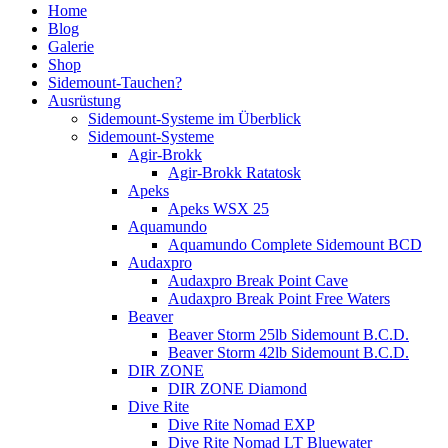
Home
Blog
Galerie
Shop
Sidemount-Tauchen?
Ausrüstung
Sidemount-Systeme im Überblick
Sidemount-Systeme
Agir-Brokk
Agir-Brokk Ratatosk
Apeks
Apeks WSX 25
Aquamundo
Aquamundo Complete Sidemount BCD
Audaxpro
Audaxpro Break Point Cave
Audaxpro Break Point Free Waters
Beaver
Beaver Storm 25lb Sidemount B.C.D.
Beaver Storm 42lb Sidemount B.C.D.
DIR ZONE
DIR ZONE Diamond
Dive Rite
Dive Rite Nomad EXP
Dive Rite Nomad LT Bluewater