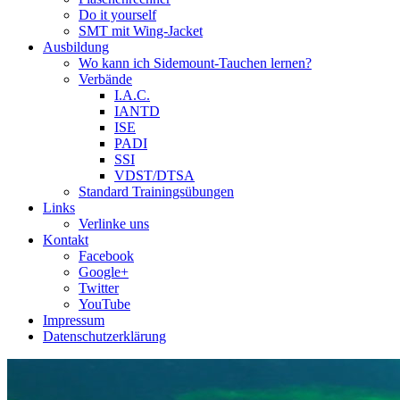
Do it yourself
SMT mit Wing-Jacket
Ausbildung
Wo kann ich Sidemount-Tauchen lernen?
Verbände
I.A.C.
IANTD
ISE
PADI
SSI
VDST/DTSA
Standard Trainingsübungen
Links
Verlinke uns
Kontakt
Facebook
Google+
Twitter
YouTube
Impressum
Datenschutzerklärung
Das Sidemount-Forum ist auf