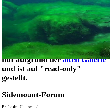
ein neues Forensystem
umgezogen und wie gewohnt
unter
https://www.sidemount-
forum.com
erreichbar.
Das alte Forum hier existiert
nur aufgrund der
alten Galerie
und ist auf "read-only"
gestellt.
Sidemount-Forum
Erlebe den Unterschied