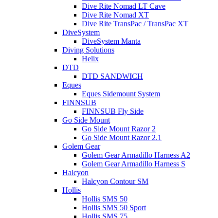
Dive Rite Nomad LT Cave
Dive Rite Nomad XT
Dive Rite TransPac / TransPac XT
DiveSystem
DiveSystem Manta
Diving Solutions
Helix
DTD
DTD SANDWICH
Eques
Eques Sidemount System
FINNSUB
FINNSUB Fly Side
Go Side Mount
Go Side Mount Razor 2
Go Side Mount Razor 2.1
Golem Gear
Golem Gear Armadillo Harness A2
Golem Gear Armadillo Harness S
Halcyon
Halcyon Contour SM
Hollis
Hollis SMS 50
Hollis SMS 50 Sport
Hollis SMS 75