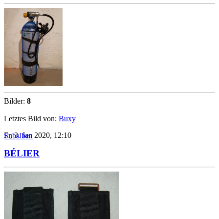
Bilder:
8
Letztes Bild von:
Buxy
Fr, 3. Jan 2020, 12:10
Subalben
BÉLIER