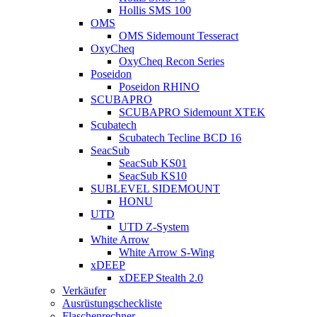
Hollis SMS 100
OMS
OMS Sidemount Tesseract
OxyCheq
OxyCheq Recon Series
Poseidon
Poseidon RHINO
SCUBAPRO
SCUBAPRO Sidemount XTEK
Scubatech
Scubatech Tecline BCD 16
SeacSub
SeacSub KS01
SeacSub KS10
SUBLEVEL SIDEMOUNT
HONU
UTD
UTD Z-System
White Arrow
White Arrow S-Wing
xDEEP
xDEEP Stealth 2.0
Verkäufer
Ausrüstungscheckliste
Flaschenrechner