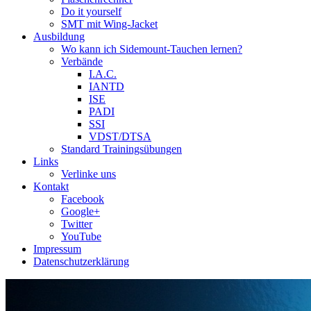
Do it yourself
SMT mit Wing-Jacket
Ausbildung
Wo kann ich Sidemount-Tauchen lernen?
Verbände
I.A.C.
IANTD
ISE
PADI
SSI
VDST/DTSA
Standard Trainingsübungen
Links
Verlinke uns
Kontakt
Facebook
Google+
Twitter
YouTube
Impressum
Datenschutzerklärung
Das Sidemount-Forum ist auf