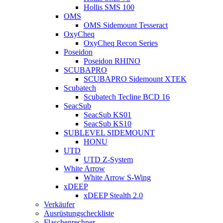
Hollis SMS 100
OMS
OMS Sidemount Tesseract
OxyCheq
OxyCheq Recon Series
Poseidon
Poseidon RHINO
SCUBAPRO
SCUBAPRO Sidemount XTEK
Scubatech
Scubatech Tecline BCD 16
SeacSub
SeacSub KS01
SeacSub KS10
SUBLEVEL SIDEMOUNT
HONU
UTD
UTD Z-System
White Arrow
White Arrow S-Wing
xDEEP
xDEEP Stealth 2.0
Verkäufer
Ausrüstungscheckliste
Flaschenrechner