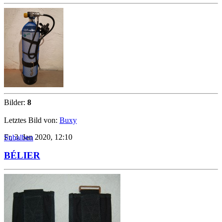
Bilder:
8
Letztes Bild von:
Buxy
Fr, 3. Jan 2020, 12:10
Subalben
BÉLIER