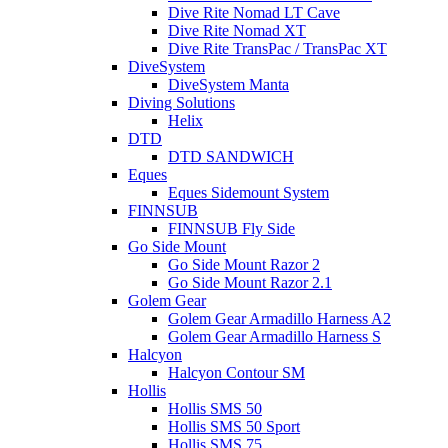
Dive Rite Nomad LT Cave
Dive Rite Nomad XT
Dive Rite TransPac / TransPac XT
DiveSystem
DiveSystem Manta
Diving Solutions
Helix
DTD
DTD SANDWICH
Eques
Eques Sidemount System
FINNSUB
FINNSUB Fly Side
Go Side Mount
Go Side Mount Razor 2
Go Side Mount Razor 2.1
Golem Gear
Golem Gear Armadillo Harness A2
Golem Gear Armadillo Harness S
Halcyon
Halcyon Contour SM
Hollis
Hollis SMS 50
Hollis SMS 50 Sport
Hollis SMS 75