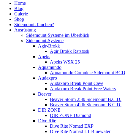
Home
Blog
Galerie
Shop
Sidemount-Tauchen?
Ausrüstung
Sidemount-Systeme im Überblick
Sidemount-Systeme
Agir-Brokk
Agir-Brokk Ratatosk
Apeks
Apeks WSX 25
Aquamundo
Aquamundo Complete Sidemount BCD
Audaxpro
Audaxpro Break Point Cave
Audaxpro Break Point Free Waters
Beaver
Beaver Storm 25lb Sidemount B.C.D.
Beaver Storm 42lb Sidemount B.C.D.
DIR ZONE
DIR ZONE Diamond
Dive Rite
Dive Rite Nomad EXP
Dive Rite Nomad LT Bluewater