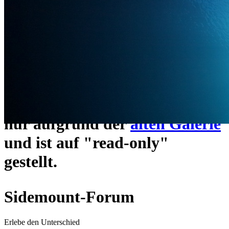
ein neues Forensystem
umgezogen und wie gewohnt
unter
https://www.sidemount-
forum.com
erreichbar.
Das alte Forum hier existiert
nur aufgrund der
alten Galerie
und ist auf "read-only"
gestellt.
Sidemount-Forum
Erlebe den Unterschied