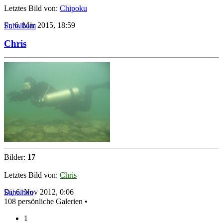
Letztes Bild von:
Chipoku
Fr, 6. Mär 2015, 18:59
Subalbum
Chris
Bilder:
17
Letztes Bild von:
Chris
Di, 6. Nov 2012, 0:06
Subalben
108 persönliche Galerien •
1