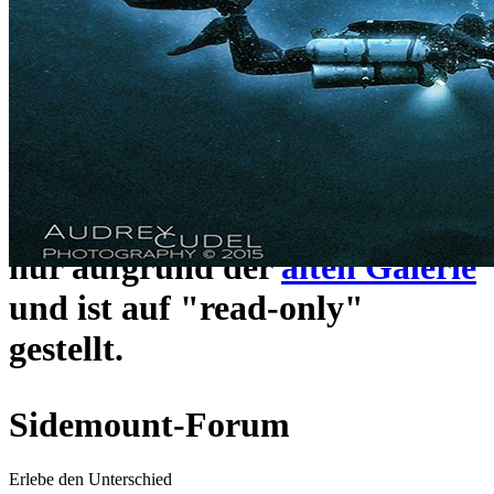
ein neues Forensystem
umgezogen und wie gewohnt
unter
https://www.sidemount-
forum.com
erreichbar.
Das alte Forum hier existiert
nur aufgrund der
alten Galerie
und ist auf "read-only"
gestellt.
Sidemount-Forum
Erlebe den Unterschied