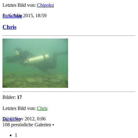
Letztes Bild von:
Chipoku
Fr, 6. Mär 2015, 18:59
Subalbum
Chris
Bilder:
17
Letztes Bild von:
Chris
Di, 6. Nov 2012, 0:06
Subalben
108 persönliche Galerien •
1