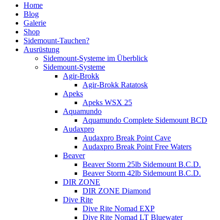
Home
Blog
Galerie
Shop
Sidemount-Tauchen?
Ausrüstung
Sidemount-Systeme im Überblick
Sidemount-Systeme
Agir-Brokk
Agir-Brokk Ratatosk
Apeks
Apeks WSX 25
Aquamundo
Aquamundo Complete Sidemount BCD
Audaxpro
Audaxpro Break Point Cave
Audaxpro Break Point Free Waters
Beaver
Beaver Storm 25lb Sidemount B.C.D.
Beaver Storm 42lb Sidemount B.C.D.
DIR ZONE
DIR ZONE Diamond
Dive Rite
Dive Rite Nomad EXP
Dive Rite Nomad LT Bluewater