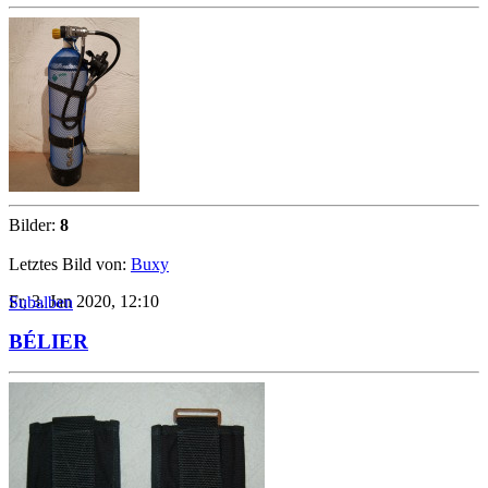
Bilder:
8
Letztes Bild von:
Buxy
Fr, 3. Jan 2020, 12:10
Subalben
BÉLIER