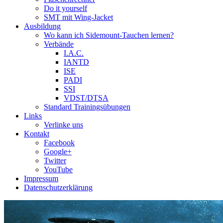
Do it yourself
SMT mit Wing-Jacket
Ausbildung
Wo kann ich Sidemount-Tauchen lernen?
Verbände
I.A.C.
IANTD
ISE
PADI
SSI
VDST/DTSA
Standard Trainingsübungen
Links
Verlinke uns
Kontakt
Facebook
Google+
Twitter
YouTube
Impressum
Datenschutzerklärung
Das Sidemount-Forum ist auf