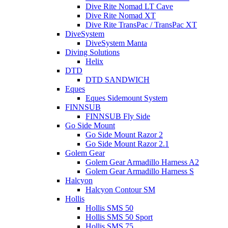
Dive Rite Nomad LT Cave
Dive Rite Nomad XT
Dive Rite TransPac / TransPac XT
DiveSystem
DiveSystem Manta
Diving Solutions
Helix
DTD
DTD SANDWICH
Eques
Eques Sidemount System
FINNSUB
FINNSUB Fly Side
Go Side Mount
Go Side Mount Razor 2
Go Side Mount Razor 2.1
Golem Gear
Golem Gear Armadillo Harness A2
Golem Gear Armadillo Harness S
Halcyon
Halcyon Contour SM
Hollis
Hollis SMS 50
Hollis SMS 50 Sport
Hollis SMS 75