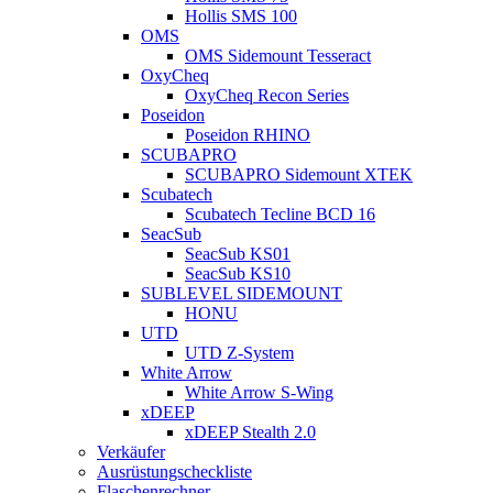
Hollis SMS 100
OMS
OMS Sidemount Tesseract
OxyCheq
OxyCheq Recon Series
Poseidon
Poseidon RHINO
SCUBAPRO
SCUBAPRO Sidemount XTEK
Scubatech
Scubatech Tecline BCD 16
SeacSub
SeacSub KS01
SeacSub KS10
SUBLEVEL SIDEMOUNT
HONU
UTD
UTD Z-System
White Arrow
White Arrow S-Wing
xDEEP
xDEEP Stealth 2.0
Verkäufer
Ausrüstungscheckliste
Flaschenrechner