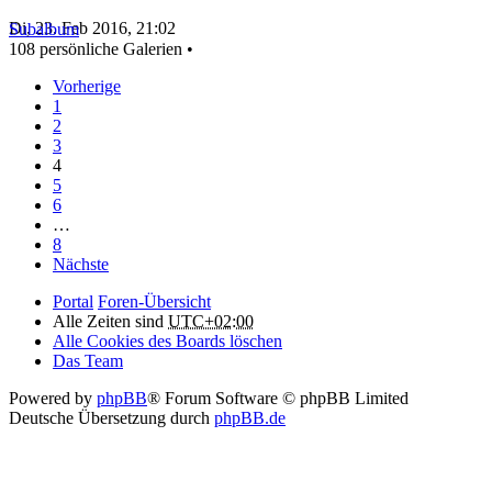
Di, 23. Feb 2016, 21:02
Subalbum
108 persönliche Galerien •
Vorherige
1
2
3
4
5
6
…
8
Nächste
Portal
Foren-Übersicht
Alle Zeiten sind
UTC+02:00
Alle Cookies des Boards löschen
Das Team
Powered by
phpBB
® Forum Software © phpBB Limited
Deutsche Übersetzung durch
phpBB.de