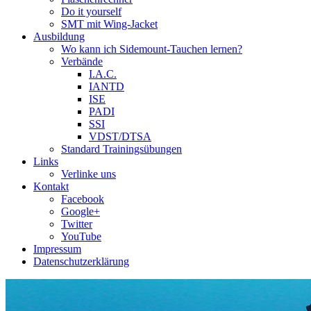
Do it yourself
SMT mit Wing-Jacket
Ausbildung
Wo kann ich Sidemount-Tauchen lernen?
Verbände
I.A.C.
IANTD
ISE
PADI
SSI
VDST/DTSA
Standard Trainingsübungen
Links
Verlinke uns
Kontakt
Facebook
Google+
Twitter
YouTube
Impressum
Datenschutzerklärung
Das Sidemount-Forum ist auf