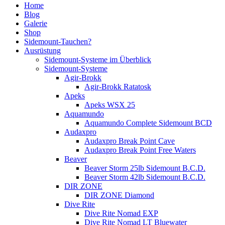
Home
Blog
Galerie
Shop
Sidemount-Tauchen?
Ausrüstung
Sidemount-Systeme im Überblick
Sidemount-Systeme
Agir-Brokk
Agir-Brokk Ratatosk
Apeks
Apeks WSX 25
Aquamundo
Aquamundo Complete Sidemount BCD
Audaxpro
Audaxpro Break Point Cave
Audaxpro Break Point Free Waters
Beaver
Beaver Storm 25lb Sidemount B.C.D.
Beaver Storm 42lb Sidemount B.C.D.
DIR ZONE
DIR ZONE Diamond
Dive Rite
Dive Rite Nomad EXP
Dive Rite Nomad LT Bluewater