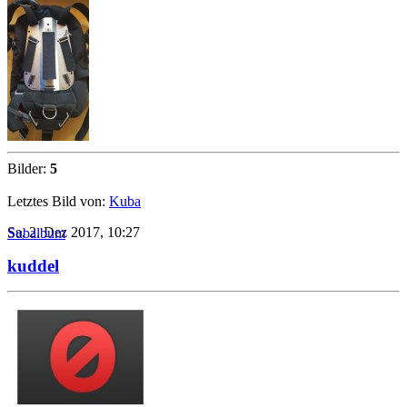
Bilder:
5
Letztes Bild von:
Kuba
Sa, 2. Dez 2017, 10:27
Subalbum
kuddel