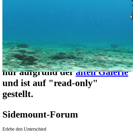
ein neues Forensystem
umgezogen und wie gewohnt
unter
https://www.sidemount-
forum.com
erreichbar.
Das alte Forum hier existiert
nur aufgrund der
alten Galerie
und ist auf "read-only"
gestellt.
Sidemount-Forum
Erlebe den Unterschied