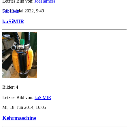
Letztes Bild von:
JoeHarness
Di, 10. Mai 2022, 9:49
Subalben
kaSiMIR
Bilder:
4
Letztes Bild von:
kaSiMIR
Mi, 18. Jun 2014, 16:05
Kehrmaschine