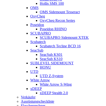
Hollis SMS 100
OMS
OMS Sidemount Tesseract
OxyCheq
OxyCheq Recon Series
Poseidon
Poseidon RHINO
SCUBAPRO
SCUBAPRO Sidemount XTEK
Scubatech
Scubatech Tecline BCD 16
SeacSub
SeacSub KS01
SeacSub KS10
SUBLEVEL SIDEMOUNT
HONU
UTD
UTD Z-System
White Arrow
White Arrow S-Wing
xDEEP
xDEEP Stealth 2.0
Verkäufer
Ausrüstungscheckliste
Flaschenrechner