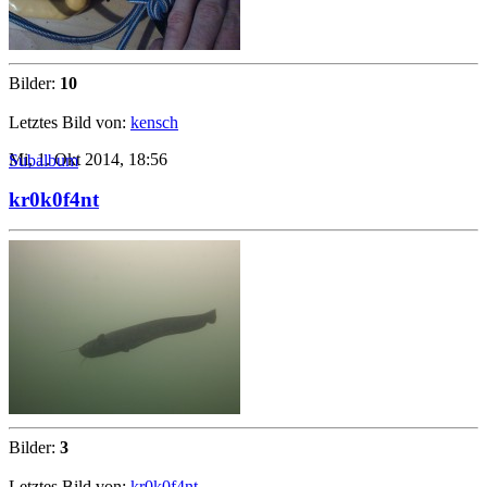
Bilder:
10
Letztes Bild von:
kensch
Mi, 1. Okt 2014, 18:56
Subalbum
kr0k0f4nt
Bilder:
3
Letztes Bild von:
kr0k0f4nt