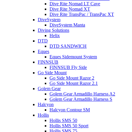
Dive Rite Nomad LT Cave
Dive Rite Nomad XT
Dive Rite TransPac / TransPac XT
DiveSystem
DiveSystem Manta
Diving Solutions
Helix
DTD
DTD SANDWICH
Eques
Eques Sidemount System
FINNSUB
FINNSUB Fly Side
Go Side Mount
Go Side Mount Razor 2
Go Side Mount Razor 2.1
Golem Gear
Golem Gear Armadillo Harness A2
Golem Gear Armadillo Harness S
Halcyon
Halcyon Contour SM
Hollis
Hollis SMS 50
Hollis SMS 50 Sport
Hollis SMS 75