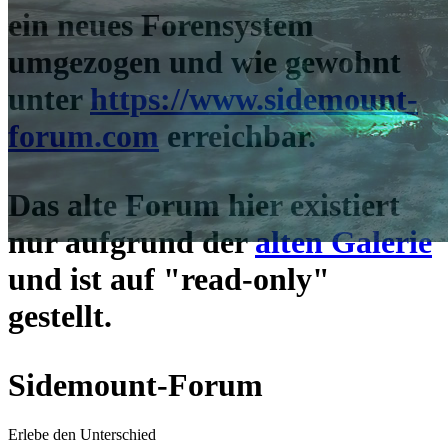
ein neues Forensystem
umgezogen und wie gewohnt
unter
https://www.sidemount-
forum.com
erreichbar.
Das alte Forum hier existiert
nur aufgrund der
alten Galerie
und ist auf "read-only"
gestellt.
Sidemount-Forum
Erlebe den Unterschied