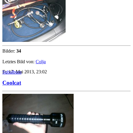
Bilder:
34
Letztes Bild von:
Colja
Fr, 17. Mai 2013, 23:02
Subalbum
Coolcat