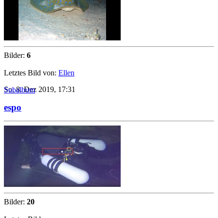
Bilder:
6
Letztes Bild von:
Ellen
So, 8. Dez 2019, 17:31
Subalbum
espo
Bilder:
20