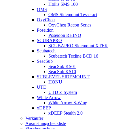
Hollis SMS 100
OMS
OMS Sidemount Tesseract
OxyCheq
OxyCheq Recon Series
Poseidon
Poseidon RHINO
SCUBAPRO
SCUBAPRO Sidemount XTEK
Scubatech
Scubatech Tecline BCD 16
SeacSub
SeacSub KS01
SeacSub KS10
SUBLEVEL SIDEMOUNT
HONU
UTD
UTD Z-System
White Arrow
White Arrow S-Wing
xDEEP
xDEEP Stealth 2.0
Verkäufer
Ausrüstungscheckliste
Flaschenrechner