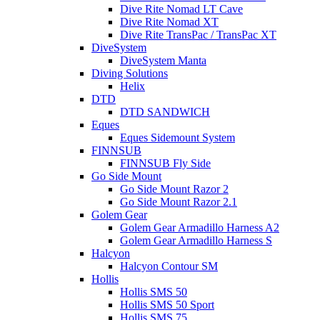
Dive Rite Nomad LT Cave
Dive Rite Nomad XT
Dive Rite TransPac / TransPac XT
DiveSystem
DiveSystem Manta
Diving Solutions
Helix
DTD
DTD SANDWICH
Eques
Eques Sidemount System
FINNSUB
FINNSUB Fly Side
Go Side Mount
Go Side Mount Razor 2
Go Side Mount Razor 2.1
Golem Gear
Golem Gear Armadillo Harness A2
Golem Gear Armadillo Harness S
Halcyon
Halcyon Contour SM
Hollis
Hollis SMS 50
Hollis SMS 50 Sport
Hollis SMS 75