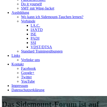
Do it yourself
SMT mit Wing-Jacket
Ausbildung
Wo kann ich Sidemount-Tauchen lernen?
Verbände
I.A.C.
IANTD
ISE
PADI
SSI
VDST/DTSA
Standard Trainingsübungen
Links
Verlinke uns
Kontakt
Facebook
Google+
Twitter
YouTube
Impressum
Datenschutzerklärung
Das Sidemount-Forum ist auf