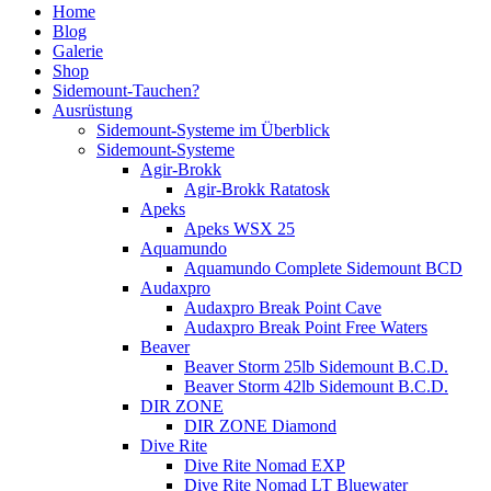
Home
Blog
Galerie
Shop
Sidemount-Tauchen?
Ausrüstung
Sidemount-Systeme im Überblick
Sidemount-Systeme
Agir-Brokk
Agir-Brokk Ratatosk
Apeks
Apeks WSX 25
Aquamundo
Aquamundo Complete Sidemount BCD
Audaxpro
Audaxpro Break Point Cave
Audaxpro Break Point Free Waters
Beaver
Beaver Storm 25lb Sidemount B.C.D.
Beaver Storm 42lb Sidemount B.C.D.
DIR ZONE
DIR ZONE Diamond
Dive Rite
Dive Rite Nomad EXP
Dive Rite Nomad LT Bluewater