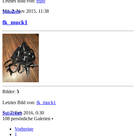
Letztes Bild von:
espo
Mo, 2. Nov 2015, 11:38
Subalben
fk_muck1
Bilder:
5
Letztes Bild von:
fk_muck1
So, 7. Feb 2016, 0:30
Subalbum
108 persönliche Galerien •
Vorherige
1