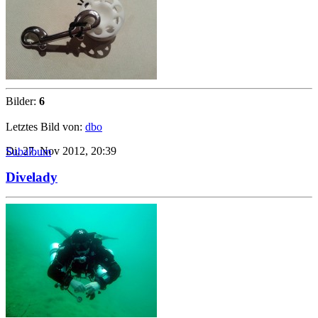
Bilder:
6
Letztes Bild von:
dbo
Di, 27. Nov 2012, 20:39
Subalbum
Divelady