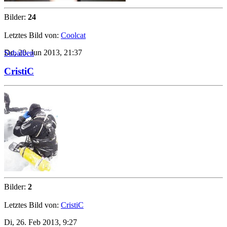
Bilder:
24
Letztes Bild von:
Coolcat
Do, 20. Jun 2013, 21:37
Subalben
CristiC
Bilder:
2
Letztes Bild von:
CristiC
Di, 26. Feb 2013, 9:27