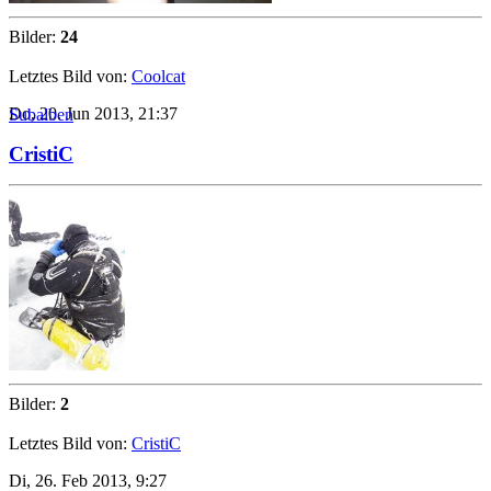
Bilder:
24
Letztes Bild von:
Coolcat
Do, 20. Jun 2013, 21:37
Subalben
CristiC
Bilder:
2
Letztes Bild von:
CristiC
Di, 26. Feb 2013, 9:27