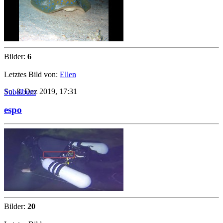
Bilder:
6
Letztes Bild von:
Ellen
So, 8. Dez 2019, 17:31
Subalbum
espo
Bilder:
20