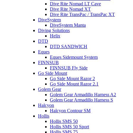
Dive Rite Nomad LT Cave
Dive Rite Nomad XT
Dive Rite TransPac / TransPac XT
DiveSystem
DiveSystem Manta
Diving Solutions
Helix
DTD
DTD SANDWICH
Eques
Eques Sidemount System
FINNSUB
FINNSUB Fly Side
Go Side Mount
Go Side Mount Razor 2
Go Side Mount Razor 2.1
Golem Gear
Golem Gear Armadillo Harness A2
Golem Gear Armadillo Harness S
Halcyon
Halcyon Contour SM
Hollis
Hollis SMS 50
Hollis SMS 50 Sport
Hollis SMS 75