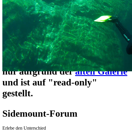
ein neues Forensystem
umgezogen und wie gewohnt
unter
https://www.sidemount-
forum.com
erreichbar.
Das alte Forum hier existiert
nur aufgrund der
alten Galerie
und ist auf "read-only"
gestellt.
Sidemount-Forum
Erlebe den Unterschied