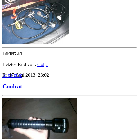
Bilder:
34
Letztes Bild von:
Colja
Fr, 17. Mai 2013, 23:02
Subalbum
Coolcat