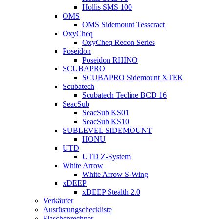
Hollis SMS 100
OMS
OMS Sidemount Tesseract
OxyCheq
OxyCheq Recon Series
Poseidon
Poseidon RHINO
SCUBAPRO
SCUBAPRO Sidemount XTEK
Scubatech
Scubatech Tecline BCD 16
SeacSub
SeacSub KS01
SeacSub KS10
SUBLEVEL SIDEMOUNT
HONU
UTD
UTD Z-System
White Arrow
White Arrow S-Wing
xDEEP
xDEEP Stealth 2.0
Verkäufer
Ausrüstungscheckliste
Flaschenrechner