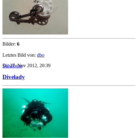
Bilder:
6
Letztes Bild von:
dbo
Di, 27. Nov 2012, 20:39
Subalbum
Divelady