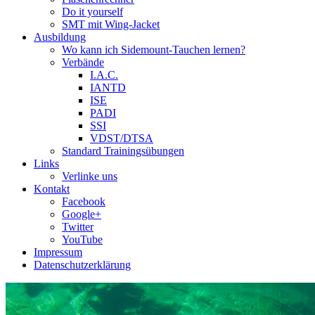
Do it yourself
SMT mit Wing-Jacket
Ausbildung
Wo kann ich Sidemount-Tauchen lernen?
Verbände
I.A.C.
IANTD
ISE
PADI
SSI
VDST/DTSA
Standard Trainingsübungen
Links
Verlinke uns
Kontakt
Facebook
Google+
Twitter
YouTube
Impressum
Datenschutzerklärung
Das Sidemount-Forum ist auf