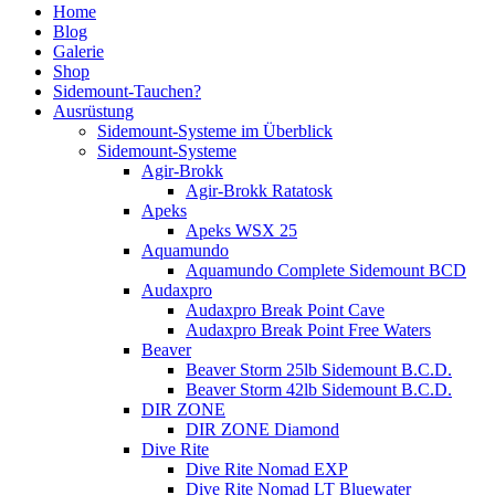
Home
Blog
Galerie
Shop
Sidemount-Tauchen?
Ausrüstung
Sidemount-Systeme im Überblick
Sidemount-Systeme
Agir-Brokk
Agir-Brokk Ratatosk
Apeks
Apeks WSX 25
Aquamundo
Aquamundo Complete Sidemount BCD
Audaxpro
Audaxpro Break Point Cave
Audaxpro Break Point Free Waters
Beaver
Beaver Storm 25lb Sidemount B.C.D.
Beaver Storm 42lb Sidemount B.C.D.
DIR ZONE
DIR ZONE Diamond
Dive Rite
Dive Rite Nomad EXP
Dive Rite Nomad LT Bluewater