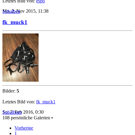
Letztes Bild von:
espo
Mo, 2. Nov 2015, 11:38
Subalben
fk_muck1
Bilder:
5
Letztes Bild von:
fk_muck1
So, 7. Feb 2016, 0:30
Subalbum
108 persönliche Galerien •
Vorherige
1