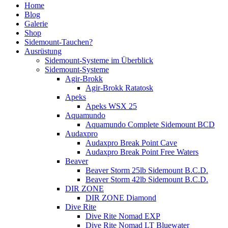
Home
Blog
Galerie
Shop
Sidemount-Tauchen?
Ausrüstung
Sidemount-Systeme im Überblick
Sidemount-Systeme
Agir-Brokk
Agir-Brokk Ratatosk
Apeks
Apeks WSX 25
Aquamundo
Aquamundo Complete Sidemount BCD
Audaxpro
Audaxpro Break Point Cave
Audaxpro Break Point Free Waters
Beaver
Beaver Storm 25lb Sidemount B.C.D.
Beaver Storm 42lb Sidemount B.C.D.
DIR ZONE
DIR ZONE Diamond
Dive Rite
Dive Rite Nomad EXP
Dive Rite Nomad LT Bluewater