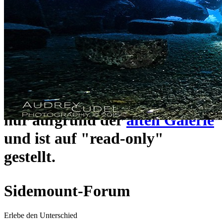
ein neues Forensystem
umgezogen und wie gewohnt
unter
https://www.sidemount-
forum.com
erreichbar.
Das alte Forum hier existiert
nur aufgrund der
alten Galerie
und ist auf "read-only"
gestellt.
Sidemount-Forum
Erlebe den Unterschied