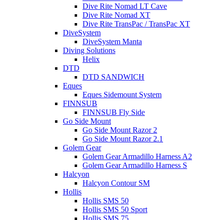
Dive Rite Nomad LT Cave
Dive Rite Nomad XT
Dive Rite TransPac / TransPac XT
DiveSystem
DiveSystem Manta
Diving Solutions
Helix
DTD
DTD SANDWICH
Eques
Eques Sidemount System
FINNSUB
FINNSUB Fly Side
Go Side Mount
Go Side Mount Razor 2
Go Side Mount Razor 2.1
Golem Gear
Golem Gear Armadillo Harness A2
Golem Gear Armadillo Harness S
Halcyon
Halcyon Contour SM
Hollis
Hollis SMS 50
Hollis SMS 50 Sport
Hollis SMS 75