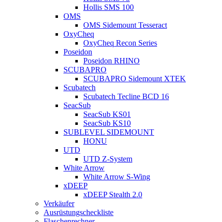
Hollis SMS 100
OMS
OMS Sidemount Tesseract
OxyCheq
OxyCheq Recon Series
Poseidon
Poseidon RHINO
SCUBAPRO
SCUBAPRO Sidemount XTEK
Scubatech
Scubatech Tecline BCD 16
SeacSub
SeacSub KS01
SeacSub KS10
SUBLEVEL SIDEMOUNT
HONU
UTD
UTD Z-System
White Arrow
White Arrow S-Wing
xDEEP
xDEEP Stealth 2.0
Verkäufer
Ausrüstungscheckliste
Flaschenrechner