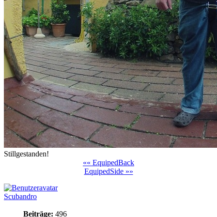
Stillgestanden!
«« EquipedBack
EquipedSide »»
Scubandro
Beiträge:
496