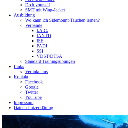
Do it yourself
SMT mit Wing-Jacket
Ausbildung
Wo kann ich Sidemount-Tauchen lernen?
Verbände
I.A.C.
IANTD
ISE
PADI
SSI
VDST/DTSA
Standard Trainingsübungen
Links
Verlinke uns
Kontakt
Facebook
Google+
Twitter
YouTube
Impressum
Datenschutzerklärung
Das Sidemount-Forum ist auf