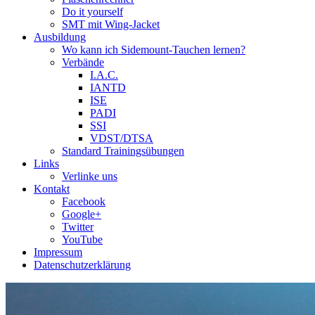
Do it yourself
SMT mit Wing-Jacket
Ausbildung
Wo kann ich Sidemount-Tauchen lernen?
Verbände
I.A.C.
IANTD
ISE
PADI
SSI
VDST/DTSA
Standard Trainingsübungen
Links
Verlinke uns
Kontakt
Facebook
Google+
Twitter
YouTube
Impressum
Datenschutzerklärung
Das Sidemount-Forum ist auf