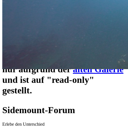
ein neues Forensystem
umgezogen und wie gewohnt
unter
https://www.sidemount-
forum.com
erreichbar.
Das alte Forum hier existiert
nur aufgrund der
alten Galerie
und ist auf "read-only"
gestellt.
Sidemount-Forum
Erlebe den Unterschied