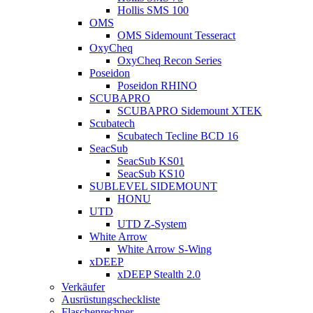
Hollis SMS 100
OMS
OMS Sidemount Tesseract
OxyCheq
OxyCheq Recon Series
Poseidon
Poseidon RHINO
SCUBAPRO
SCUBAPRO Sidemount XTEK
Scubatech
Scubatech Tecline BCD 16
SeacSub
SeacSub KS01
SeacSub KS10
SUBLEVEL SIDEMOUNT
HONU
UTD
UTD Z-System
White Arrow
White Arrow S-Wing
xDEEP
xDEEP Stealth 2.0
Verkäufer
Ausrüstungscheckliste
Flaschenrechner