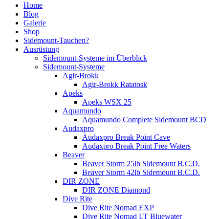
Home
Blog
Galerie
Shop
Sidemount-Tauchen?
Ausrüstung
Sidemount-Systeme im Überblick
Sidemount-Systeme
Agir-Brokk
Agir-Brokk Ratatosk
Apeks
Apeks WSX 25
Aquamundo
Aquamundo Complete Sidemount BCD
Audaxpro
Audaxpro Break Point Cave
Audaxpro Break Point Free Waters
Beaver
Beaver Storm 25lb Sidemount B.C.D.
Beaver Storm 42lb Sidemount B.C.D.
DIR ZONE
DIR ZONE Diamond
Dive Rite
Dive Rite Nomad EXP
Dive Rite Nomad LT Bluewater