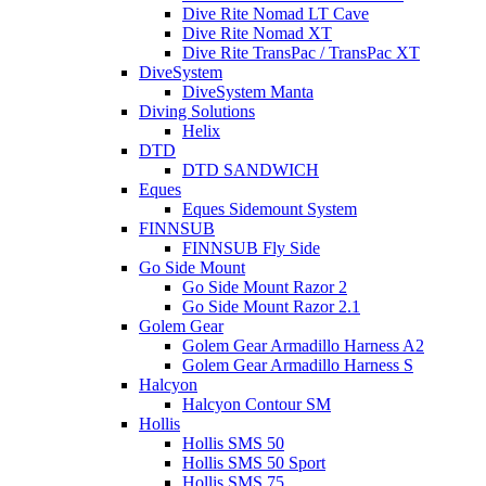
Dive Rite Nomad LT Cave
Dive Rite Nomad XT
Dive Rite TransPac / TransPac XT
DiveSystem
DiveSystem Manta
Diving Solutions
Helix
DTD
DTD SANDWICH
Eques
Eques Sidemount System
FINNSUB
FINNSUB Fly Side
Go Side Mount
Go Side Mount Razor 2
Go Side Mount Razor 2.1
Golem Gear
Golem Gear Armadillo Harness A2
Golem Gear Armadillo Harness S
Halcyon
Halcyon Contour SM
Hollis
Hollis SMS 50
Hollis SMS 50 Sport
Hollis SMS 75