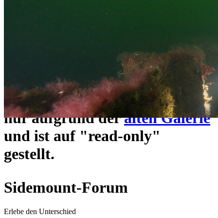
ein neues Forensystem
umgezogen und wie gewohnt
unter
https://www.sidemount-
forum.com
erreichbar.
Das alte Forum hier existiert
nur aufgrund der
alten Galerie
und ist auf "read-only"
gestellt.
Sidemount-Forum
Erlebe den Unterschied