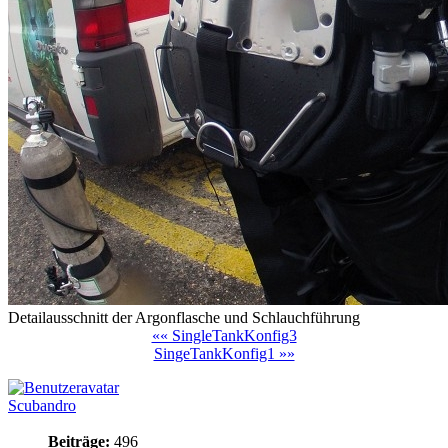
Detailausschnitt der Argonflasche und Schlauchführung
«« SingleTankKonfig3
SingeTankKonfig1 »»
Scubandro
Beiträge:
496