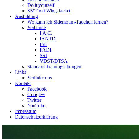
Do it yourself
SMT mit Wing-Jacket
Ausbildung
Wo kann ich Sidemount-Tauchen lernen?
Verbände
I.A.C.
IANTD
ISE
PADI
SSI
VDST/DTSA
Standard Trainingsübungen
Links
Verlinke uns
Kontakt
Facebook
Google+
Twitter
YouTube
Impressum
Datenschutzerklärung
Das Sidemount-Forum ist auf