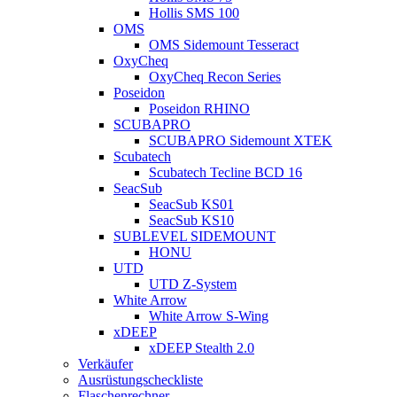
Hollis SMS 100
OMS
OMS Sidemount Tesseract
OxyCheq
OxyCheq Recon Series
Poseidon
Poseidon RHINO
SCUBAPRO
SCUBAPRO Sidemount XTEK
Scubatech
Scubatech Tecline BCD 16
SeacSub
SeacSub KS01
SeacSub KS10
SUBLEVEL SIDEMOUNT
HONU
UTD
UTD Z-System
White Arrow
White Arrow S-Wing
xDEEP
xDEEP Stealth 2.0
Verkäufer
Ausrüstungscheckliste
Flaschenrechner