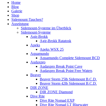
Home
Blog
Galerie
Shop
Sidemount-Tauchen?
Ausrüstung
Sidemount-Systeme im Überblick
Sidemount-Systeme
Agir-Brokk
Agir-Brokk Ratatosk
Apeks
Apeks WSX 25
Aquamundo
Aquamundo Complete Sidemount BCD
Audaxpro
Audaxpro Break Point Cave
Audaxpro Break Point Free Waters
Beaver
Beaver Storm 25lb Sidemount B.C.D.
Beaver Storm 42lb Sidemount B.C.D.
DIR ZONE
DIR ZONE Diamond
Dive Rite
Dive Rite Nomad EXP
Dive Rite Nomad LT Bluewater