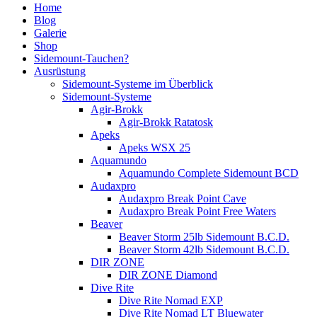
Home
Blog
Galerie
Shop
Sidemount-Tauchen?
Ausrüstung
Sidemount-Systeme im Überblick
Sidemount-Systeme
Agir-Brokk
Agir-Brokk Ratatosk
Apeks
Apeks WSX 25
Aquamundo
Aquamundo Complete Sidemount BCD
Audaxpro
Audaxpro Break Point Cave
Audaxpro Break Point Free Waters
Beaver
Beaver Storm 25lb Sidemount B.C.D.
Beaver Storm 42lb Sidemount B.C.D.
DIR ZONE
DIR ZONE Diamond
Dive Rite
Dive Rite Nomad EXP
Dive Rite Nomad LT Bluewater