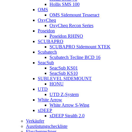
Hollis SMS 100
OMS
OMS Sidemount Tesseract
OxyCheq
OxyCheq Recon Series
Poseidon
Poseidon RHINO
SCUBAPRO
SCUBAPRO Sidemount XTEK
Scubatech
Scubatech Tecline BCD 16
SeacSub
SeacSub KS01
SeacSub KS10
SUBLEVEL SIDEMOUNT
HONU
UTD
UTD Z-System
White Arrow
White Arrow S-Wing
xDEEP
xDEEP Stealth 2.0
Verkäufer
Ausrüstungscheckliste
Flaschenrechner