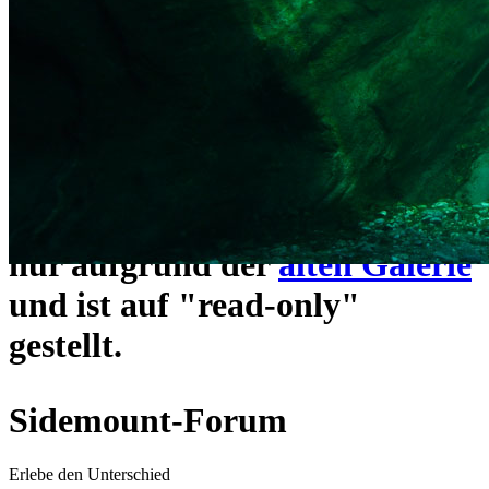
ein neues Forensystem
umgezogen und wie gewohnt
unter
https://www.sidemount-
forum.com
erreichbar.
Das alte Forum hier existiert
nur aufgrund der
alten Galerie
und ist auf "read-only"
gestellt.
Sidemount-Forum
Erlebe den Unterschied