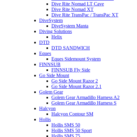
Dive Rite Nomad LT Cave
Dive Rite Nomad XT
Dive Rite TransPac / TransPac XT
DiveSystem
DiveSystem Manta
Diving Solutions
Helix
DTD
DTD SANDWICH
Eques
Eques Sidemount System
FINNSUB
FINNSUB Fly Side
Go Side Mount
Go Side Mount Razor 2
Go Side Mount Razor 2.1
Golem Gear
Golem Gear Armadillo Harness A2
Golem Gear Armadillo Harness S
Halcyon
Halcyon Contour SM
Hollis
Hollis SMS 50
Hollis SMS 50 Sport
Hollis SMS 75