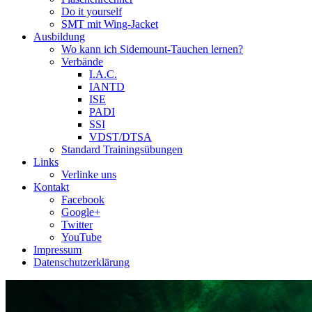
Do it yourself
SMT mit Wing-Jacket
Ausbildung
Wo kann ich Sidemount-Tauchen lernen?
Verbände
I.A.C.
IANTD
ISE
PADI
SSI
VDST/DTSA
Standard Trainingsübungen
Links
Verlinke uns
Kontakt
Facebook
Google+
Twitter
YouTube
Impressum
Datenschutzerklärung
Das Sidemount-Forum ist auf