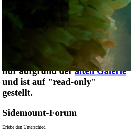
ein neues Forensystem
umgezogen und wie gewohnt
unter
https://www.sidemount-
forum.com
erreichbar.
Das alte Forum hier existiert
nur aufgrund der
alten Galerie
und ist auf "read-only"
gestellt.
Sidemount-Forum
Erlebe den Unterschied