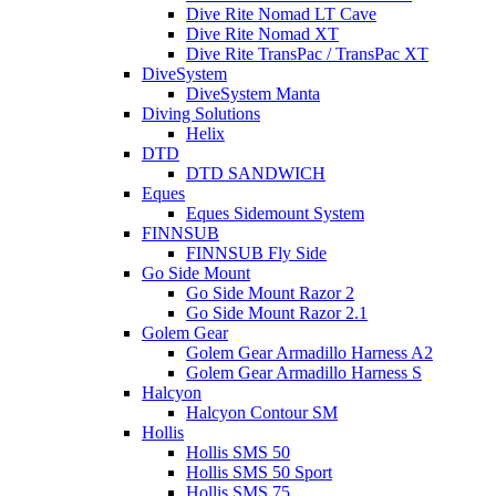
Dive Rite Nomad LT Cave
Dive Rite Nomad XT
Dive Rite TransPac / TransPac XT
DiveSystem
DiveSystem Manta
Diving Solutions
Helix
DTD
DTD SANDWICH
Eques
Eques Sidemount System
FINNSUB
FINNSUB Fly Side
Go Side Mount
Go Side Mount Razor 2
Go Side Mount Razor 2.1
Golem Gear
Golem Gear Armadillo Harness A2
Golem Gear Armadillo Harness S
Halcyon
Halcyon Contour SM
Hollis
Hollis SMS 50
Hollis SMS 50 Sport
Hollis SMS 75