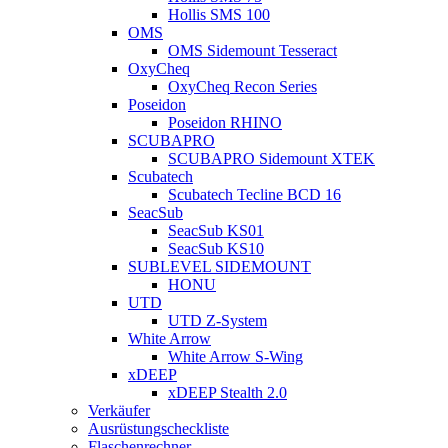
Hollis SMS 100
OMS
OMS Sidemount Tesseract
OxyCheq
OxyCheq Recon Series
Poseidon
Poseidon RHINO
SCUBAPRO
SCUBAPRO Sidemount XTEK
Scubatech
Scubatech Tecline BCD 16
SeacSub
SeacSub KS01
SeacSub KS10
SUBLEVEL SIDEMOUNT
HONU
UTD
UTD Z-System
White Arrow
White Arrow S-Wing
xDEEP
xDEEP Stealth 2.0
Verkäufer
Ausrüstungscheckliste
Flaschenrechner