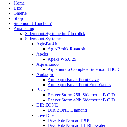
Home
Blog
Galerie
Shop
Sidemount-Tauchen?
Ausrüstung
Sidemount-Systeme im Überblick
Sidemount-Systeme
Agir-Brokk
Agir-Brokk Ratatosk
Apeks
Apeks WSX 25
Aquamundo
Aquamundo Complete Sidemount BCD
Audaxpro
Audaxpro Break Point Cave
Audaxpro Break Point Free Waters
Beaver
Beaver Storm 25lb Sidemount B.C.D.
Beaver Storm 42lb Sidemount B.C.D.
DIR ZONE
DIR ZONE Diamond
Dive Rite
Dive Rite Nomad EXP
Dive Rite Nomad LT Bluewater