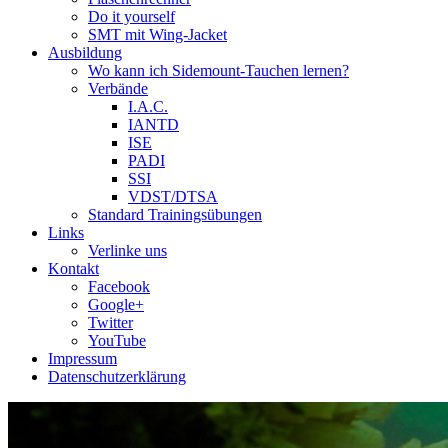
Do it yourself
SMT mit Wing-Jacket
Ausbildung
Wo kann ich Sidemount-Tauchen lernen?
Verbände
I.A.C.
IANTD
ISE
PADI
SSI
VDST/DTSA
Standard Trainingsübungen
Links
Verlinke uns
Kontakt
Facebook
Google+
Twitter
YouTube
Impressum
Datenschutzerklärung
Das Sidemount-Forum ist auf