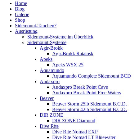
Home
Blog
Galerie
Shop
Sidemount-Tauchen?
Ausrüstung
Sidemount-Systeme im Überblick
Sidemount-Systeme
Agir-Brokk
Agir-Brokk Ratatosk
Apeks
Apeks WSX 25
Aquamundo
Aquamundo Complete Sidemount BCD
Audaxpro
Audaxpro Break Point Cave
Audaxpro Break Point Free Waters
Beaver
Beaver Storm 25lb Sidemount B.C.D.
Beaver Storm 42lb Sidemount B.C.D.
DIR ZONE
DIR ZONE Diamond
Dive Rite
Dive Rite Nomad EXP
Dive Rite Nomad LT Bluewater