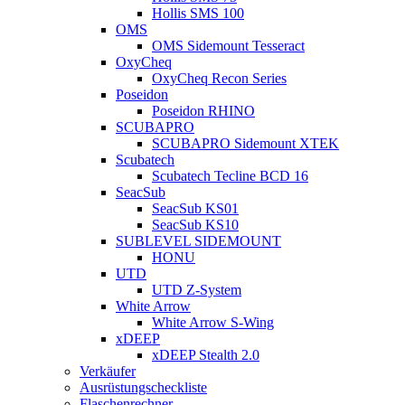
Hollis SMS 100
OMS
OMS Sidemount Tesseract
OxyCheq
OxyCheq Recon Series
Poseidon
Poseidon RHINO
SCUBAPRO
SCUBAPRO Sidemount XTEK
Scubatech
Scubatech Tecline BCD 16
SeacSub
SeacSub KS01
SeacSub KS10
SUBLEVEL SIDEMOUNT
HONU
UTD
UTD Z-System
White Arrow
White Arrow S-Wing
xDEEP
xDEEP Stealth 2.0
Verkäufer
Ausrüstungscheckliste
Flaschenrechner