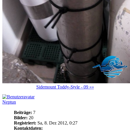
Sidemount Toddy-Style - 09 »»
Neptun
Beiträge:
7
Bilder:
20
Registriert:
Sa, 8. Dez 2012, 0:27
Kontaktdaten: