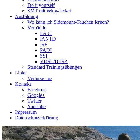
Do it yourself
SMT mit Wing-Jacket
Ausbildung
Wo kann ich Sidemount-Tauchen lernen?
Verbände
I.A.C.
IANTD
ISE
PADI
SSI
VDST/DTSA
Standard Trainingsübungen
Links
Verlinke uns
Kontakt
Facebook
Google+
Twitter
YouTube
Impressum
Datenschutzerklärung
Das Sidemount-Forum ist auf