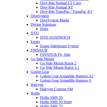
Dive Rite Nomad LT Cave
Dive Rite Nomad XT
Dive Rite TransPac / TransPac XT
DiveSystem
DiveSystem Manta
Diving Solutions
Helix
DTD
DTD SANDWICH
Eques
Eques Sidemount System
FINNSUB
FINNSUB Fly Side
Go Side Mount
Go Side Mount Razor 2
Go Side Mount Razor 2.1
Golem Gear
Golem Gear Armadillo Harness A2
Golem Gear Armadillo Harness S
Halcyon
Halcyon Contour SM
Hollis
Hollis SMS 50
Hollis SMS 50 Sport
Hollis SMS 75