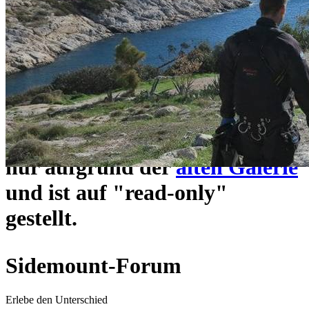
ein neues Forensystem
umgezogen und wie gewohnt
unter
https://www.sidemount-
forum.com
erreichbar.
Das alte Forum hier existiert
nur aufgrund der
alten Galerie
und ist auf "read-only"
gestellt.
Sidemount-Forum
Erlebe den Unterschied