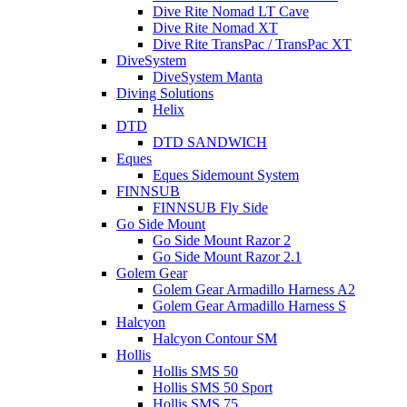
Dive Rite Nomad LT Cave
Dive Rite Nomad XT
Dive Rite TransPac / TransPac XT
DiveSystem
DiveSystem Manta
Diving Solutions
Helix
DTD
DTD SANDWICH
Eques
Eques Sidemount System
FINNSUB
FINNSUB Fly Side
Go Side Mount
Go Side Mount Razor 2
Go Side Mount Razor 2.1
Golem Gear
Golem Gear Armadillo Harness A2
Golem Gear Armadillo Harness S
Halcyon
Halcyon Contour SM
Hollis
Hollis SMS 50
Hollis SMS 50 Sport
Hollis SMS 75