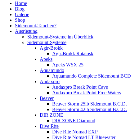
Home
Blog
Galerie
Shop
Sidemount-Tauchen?
Ausrüstung
Sidemount-Systeme im Überblick
Sidemount-Systeme
Agir-Brokk
Agir-Brokk Ratatosk
Apeks
Apeks WSX 25
Aquamundo
Aquamundo Complete Sidemount BCD
Audaxpro
Audaxpro Break Point Cave
Audaxpro Break Point Free Waters
Beaver
Beaver Storm 25lb Sidemount B.C.D.
Beaver Storm 42lb Sidemount B.C.D.
DIR ZONE
DIR ZONE Diamond
Dive Rite
Dive Rite Nomad EXP
Dive Rite Nomad LT Bluewater