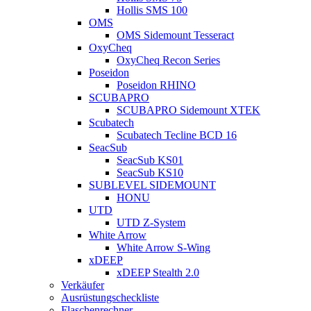
Hollis SMS 100
OMS
OMS Sidemount Tesseract
OxyCheq
OxyCheq Recon Series
Poseidon
Poseidon RHINO
SCUBAPRO
SCUBAPRO Sidemount XTEK
Scubatech
Scubatech Tecline BCD 16
SeacSub
SeacSub KS01
SeacSub KS10
SUBLEVEL SIDEMOUNT
HONU
UTD
UTD Z-System
White Arrow
White Arrow S-Wing
xDEEP
xDEEP Stealth 2.0
Verkäufer
Ausrüstungscheckliste
Flaschenrechner