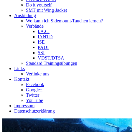
Do it yourself
SMT mit Wing-Jacket
Ausbildung
Wo kann ich Sidemount-Tauchen lernen?
Verbände
I.A.C.
IANTD
ISE
PADI
SSI
VDST/DTSA
Standard Trainingsübungen
Links
Verlinke uns
Kontakt
Facebook
Google+
Twitter
YouTube
Impressum
Datenschutzerklärung
Das Sidemount-Forum ist auf