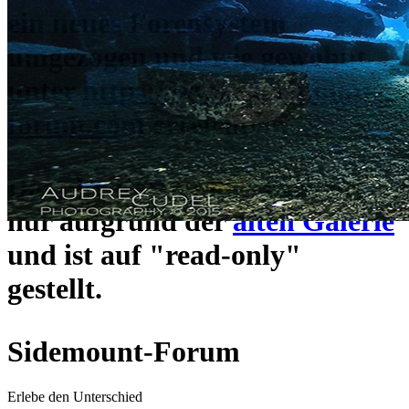
ein neues Forensystem
umgezogen und wie gewohnt
unter
https://www.sidemount-
forum.com
erreichbar.
Das alte Forum hier existiert
nur aufgrund der
alten Galerie
und ist auf "read-only"
gestellt.
Sidemount-Forum
Erlebe den Unterschied