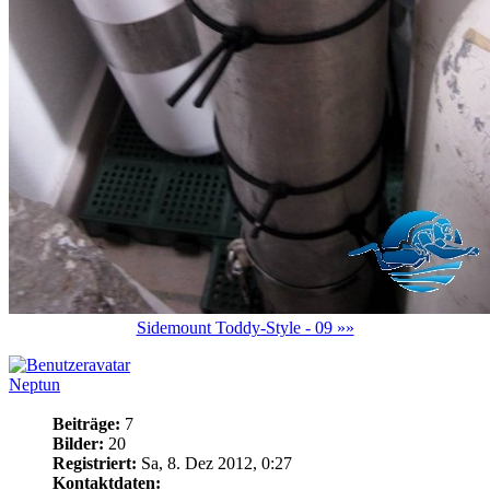
Sidemount Toddy-Style - 09 »»
Neptun
Beiträge:
7
Bilder:
20
Registriert:
Sa, 8. Dez 2012, 0:27
Kontaktdaten: