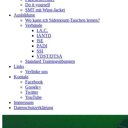
Do it yourself
SMT mit Wing-Jacket
Ausbildung
Wo kann ich Sidemount-Tauchen lernen?
Verbände
I.A.C.
IANTD
ISE
PADI
SSI
VDST/DTSA
Standard Trainingsübungen
Links
Verlinke uns
Kontakt
Facebook
Google+
Twitter
YouTube
Impressum
Datenschutzerklärung
Das Sidemount-Forum ist auf