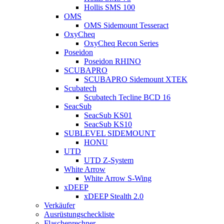
Hollis SMS 100
OMS
OMS Sidemount Tesseract
OxyCheq
OxyCheq Recon Series
Poseidon
Poseidon RHINO
SCUBAPRO
SCUBAPRO Sidemount XTEK
Scubatech
Scubatech Tecline BCD 16
SeacSub
SeacSub KS01
SeacSub KS10
SUBLEVEL SIDEMOUNT
HONU
UTD
UTD Z-System
White Arrow
White Arrow S-Wing
xDEEP
xDEEP Stealth 2.0
Verkäufer
Ausrüstungscheckliste
Flaschenrechner