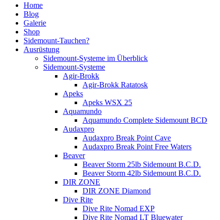
Home
Blog
Galerie
Shop
Sidemount-Tauchen?
Ausrüstung
Sidemount-Systeme im Überblick
Sidemount-Systeme
Agir-Brokk
Agir-Brokk Ratatosk
Apeks
Apeks WSX 25
Aquamundo
Aquamundo Complete Sidemount BCD
Audaxpro
Audaxpro Break Point Cave
Audaxpro Break Point Free Waters
Beaver
Beaver Storm 25lb Sidemount B.C.D.
Beaver Storm 42lb Sidemount B.C.D.
DIR ZONE
DIR ZONE Diamond
Dive Rite
Dive Rite Nomad EXP
Dive Rite Nomad LT Bluewater