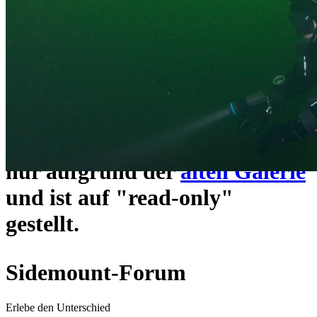
ein neues Forensystem
umgezogen und wie gewohnt
unter
https://www.sidemount-
forum.com
erreichbar.
Das alte Forum hier existiert
nur aufgrund der
alten Galerie
und ist auf "read-only"
gestellt.
Sidemount-Forum
Erlebe den Unterschied