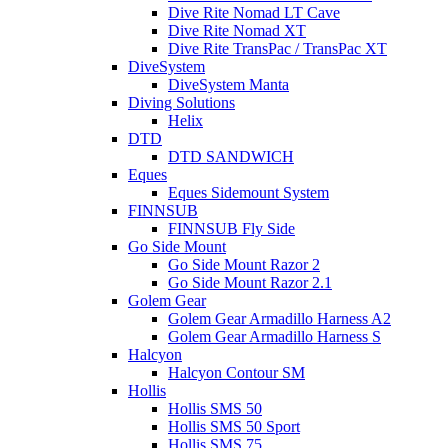
Dive Rite Nomad LT Cave
Dive Rite Nomad XT
Dive Rite TransPac / TransPac XT
DiveSystem
DiveSystem Manta
Diving Solutions
Helix
DTD
DTD SANDWICH
Eques
Eques Sidemount System
FINNSUB
FINNSUB Fly Side
Go Side Mount
Go Side Mount Razor 2
Go Side Mount Razor 2.1
Golem Gear
Golem Gear Armadillo Harness A2
Golem Gear Armadillo Harness S
Halcyon
Halcyon Contour SM
Hollis
Hollis SMS 50
Hollis SMS 50 Sport
Hollis SMS 75