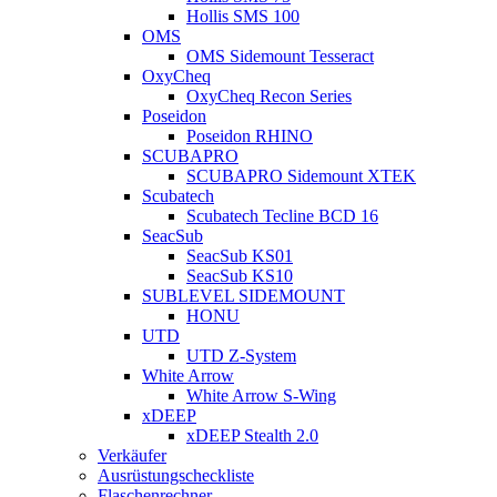
Hollis SMS 100
OMS
OMS Sidemount Tesseract
OxyCheq
OxyCheq Recon Series
Poseidon
Poseidon RHINO
SCUBAPRO
SCUBAPRO Sidemount XTEK
Scubatech
Scubatech Tecline BCD 16
SeacSub
SeacSub KS01
SeacSub KS10
SUBLEVEL SIDEMOUNT
HONU
UTD
UTD Z-System
White Arrow
White Arrow S-Wing
xDEEP
xDEEP Stealth 2.0
Verkäufer
Ausrüstungscheckliste
Flaschenrechner