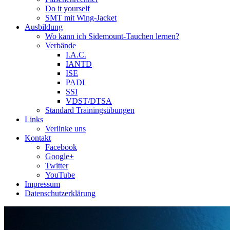
Do it yourself
SMT mit Wing-Jacket
Ausbildung
Wo kann ich Sidemount-Tauchen lernen?
Verbände
I.A.C.
IANTD
ISE
PADI
SSI
VDST/DTSA
Standard Trainingsübungen
Links
Verlinke uns
Kontakt
Facebook
Google+
Twitter
YouTube
Impressum
Datenschutzerklärung
Das Sidemount-Forum ist auf