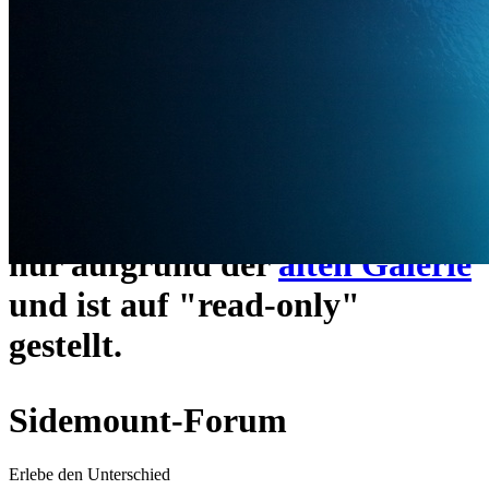
ein neues Forensystem
umgezogen und wie gewohnt
unter
https://www.sidemount-
forum.com
erreichbar.
Das alte Forum hier existiert
nur aufgrund der
alten Galerie
und ist auf "read-only"
gestellt.
Sidemount-Forum
Erlebe den Unterschied