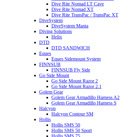
Dive Rite Nomad LT Cave
Dive Rite Nomad XT
Dive Rite TransPac / TransPac XT
DiveSystem
DiveSystem Manta
Diving Solutions
Helix
DTD
DTD SANDWICH
Eques
Eques Sidemount System
FINNSUB
FINNSUB Fly Side
Go Side Mount
Go Side Mount Razor 2
Go Side Mount Razor 2.1
Golem Gear
Golem Gear Armadillo Harness A2
Golem Gear Armadillo Harness S
Halcyon
Halcyon Contour SM
Hollis
Hollis SMS 50
Hollis SMS 50 Sport
Hollis SMS 75