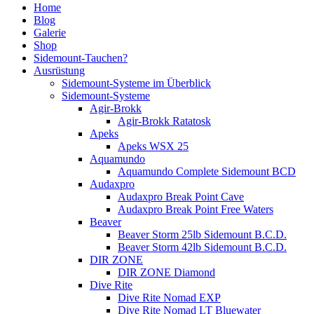
Home
Blog
Galerie
Shop
Sidemount-Tauchen?
Ausrüstung
Sidemount-Systeme im Überblick
Sidemount-Systeme
Agir-Brokk
Agir-Brokk Ratatosk
Apeks
Apeks WSX 25
Aquamundo
Aquamundo Complete Sidemount BCD
Audaxpro
Audaxpro Break Point Cave
Audaxpro Break Point Free Waters
Beaver
Beaver Storm 25lb Sidemount B.C.D.
Beaver Storm 42lb Sidemount B.C.D.
DIR ZONE
DIR ZONE Diamond
Dive Rite
Dive Rite Nomad EXP
Dive Rite Nomad LT Bluewater