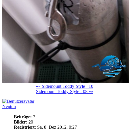
«« Sidemount Toddy-Style - 10
Sidemount Toddy-Style - 08 »»
Neptun
Beiträge:
7
Bilder:
20
Registriert:
Sa, 8. Dez 2012, 0:27