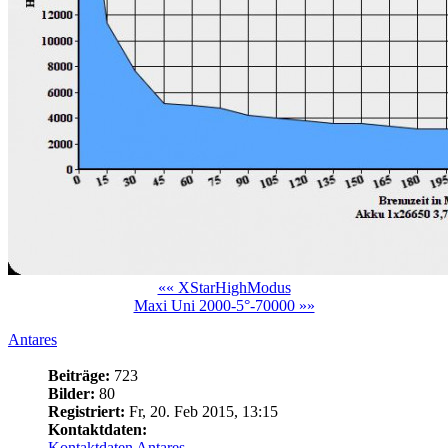
«« XStarHighModus
Maxi Uni 2000-5°-70000 »»
Antares
Beiträge:
723
Bilder:
80
Registriert:
Fr, 20. Feb 2015, 13:15
Kontaktdaten:
Kontaktdaten Antares