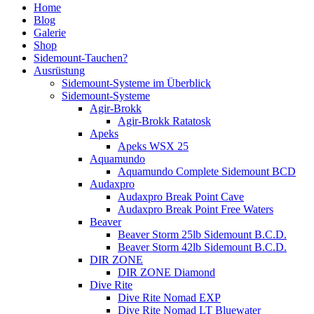
Home
Blog
Galerie
Shop
Sidemount-Tauchen?
Ausrüstung
Sidemount-Systeme im Überblick
Sidemount-Systeme
Agir-Brokk
Agir-Brokk Ratatosk
Apeks
Apeks WSX 25
Aquamundo
Aquamundo Complete Sidemount BCD
Audaxpro
Audaxpro Break Point Cave
Audaxpro Break Point Free Waters
Beaver
Beaver Storm 25lb Sidemount B.C.D.
Beaver Storm 42lb Sidemount B.C.D.
DIR ZONE
DIR ZONE Diamond
Dive Rite
Dive Rite Nomad EXP
Dive Rite Nomad LT Bluewater