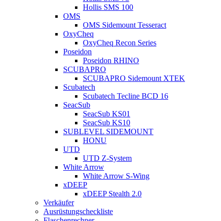
Hollis SMS 100
OMS
OMS Sidemount Tesseract
OxyCheq
OxyCheq Recon Series
Poseidon
Poseidon RHINO
SCUBAPRO
SCUBAPRO Sidemount XTEK
Scubatech
Scubatech Tecline BCD 16
SeacSub
SeacSub KS01
SeacSub KS10
SUBLEVEL SIDEMOUNT
HONU
UTD
UTD Z-System
White Arrow
White Arrow S-Wing
xDEEP
xDEEP Stealth 2.0
Verkäufer
Ausrüstungscheckliste
Flaschenrechner