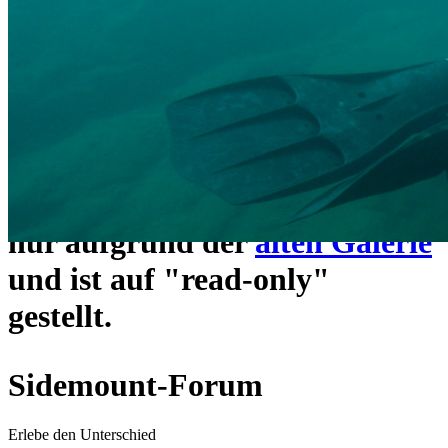
ein neues Forensystem
umgezogen und wie gewohnt
unter
https://www.sidemount-
forum.com
erreichbar.
Das alte Forum hier existiert
nur aufgrund der
alten Galerie
und ist auf "read-only"
gestellt.
Sidemount-Forum
Erlebe den Unterschied