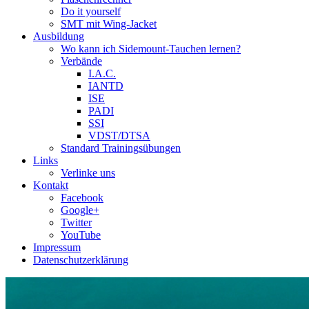
Do it yourself
SMT mit Wing-Jacket
Ausbildung
Wo kann ich Sidemount-Tauchen lernen?
Verbände
I.A.C.
IANTD
ISE
PADI
SSI
VDST/DTSA
Standard Trainingsübungen
Links
Verlinke uns
Kontakt
Facebook
Google+
Twitter
YouTube
Impressum
Datenschutzerklärung
Das Sidemount-Forum ist auf