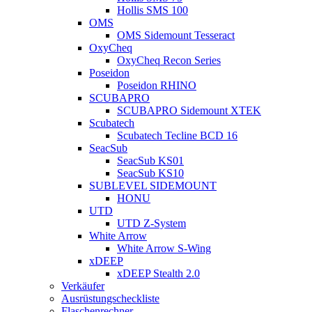
Hollis SMS 100
OMS
OMS Sidemount Tesseract
OxyCheq
OxyCheq Recon Series
Poseidon
Poseidon RHINO
SCUBAPRO
SCUBAPRO Sidemount XTEK
Scubatech
Scubatech Tecline BCD 16
SeacSub
SeacSub KS01
SeacSub KS10
SUBLEVEL SIDEMOUNT
HONU
UTD
UTD Z-System
White Arrow
White Arrow S-Wing
xDEEP
xDEEP Stealth 2.0
Verkäufer
Ausrüstungscheckliste
Flaschenrechner