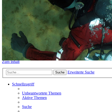
https://www.sidemount-forum.
Das alte Forum hier existiert n
Sidemount-Forum
Erlebe den Unterschied
Zum Inhalt
Erweiterte Suche
Suche
Schnellzugriff
Unbeantwortete Themen
Aktive Themen
Suche