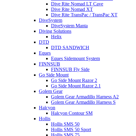
Dive Rite Nomad LT Cave
Dive Rite Nomad XT
Dive Rite TransPac / TransPac XT
DiveSystem
DiveSystem Manta
Diving Solutions
Helix
DTD
DTD SANDWICH
Eques
Eques Sidemount System
FINNSUB
FINNSUB Fly Side
Go Side Mount
Go Side Mount Razor 2
Go Side Mount Razor 2.1
Golem Gear
Golem Gear Armadillo Harness A2
Golem Gear Armadillo Harness S
Halcyon
Halcyon Contour SM
Hollis
Hollis SMS 50
Hollis SMS 50 Sport
Hollis SMS 75