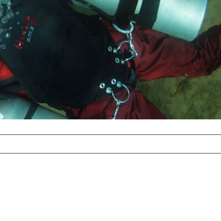
com
erreichbar.
ur aufgrund der
alten Galerie
und 