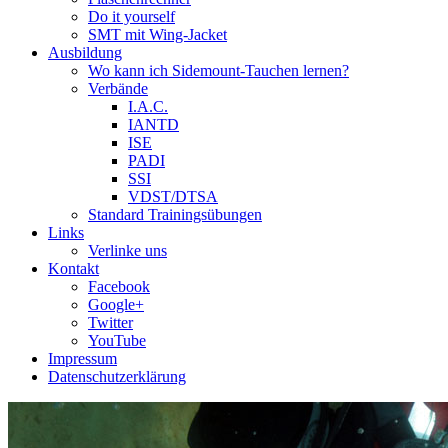
Do it yourself
SMT mit Wing-Jacket
Ausbildung
Wo kann ich Sidemount-Tauchen lernen?
Verbände
I.A.C.
IANTD
ISE
PADI
SSI
VDST/DTSA
Standard Trainingsübungen
Links
Verlinke uns
Kontakt
Facebook
Google+
Twitter
YouTube
Impressum
Datenschutzerklärung
Das Sidemount-Forum ist auf e