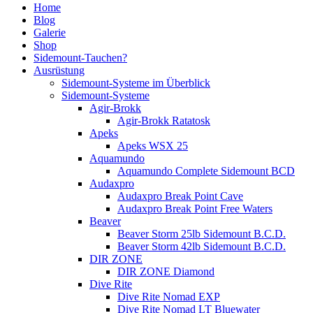
Home
Blog
Galerie
Shop
Sidemount-Tauchen?
Ausrüstung
Sidemount-Systeme im Überblick
Sidemount-Systeme
Agir-Brokk
Agir-Brokk Ratatosk
Apeks
Apeks WSX 25
Aquamundo
Aquamundo Complete Sidemount BCD
Audaxpro
Audaxpro Break Point Cave
Audaxpro Break Point Free Waters
Beaver
Beaver Storm 25lb Sidemount B.C.D.
Beaver Storm 42lb Sidemount B.C.D.
DIR ZONE
DIR ZONE Diamond
Dive Rite
Dive Rite Nomad EXP
Dive Rite Nomad LT Bluewater