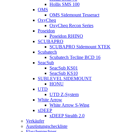
Hollis SMS 100
OMS
OMS Sidemount Tesseract
OxyCheq
OxyCheq Recon Series
Poseidon
Poseidon RHINO
SCUBAPRO
SCUBAPRO Sidemount XTEK
Scubatech
Scubatech Tecline BCD 16
SeacSub
SeacSub KS01
SeacSub KS10
SUBLEVEL SIDEMOUNT
HONU
UTD
UTD Z-System
White Arrow
White Arrow S-Wing
xDEEP
xDEEP Stealth 2.0
Verkäufer
Ausrüstungscheckliste
Flaschenrechner