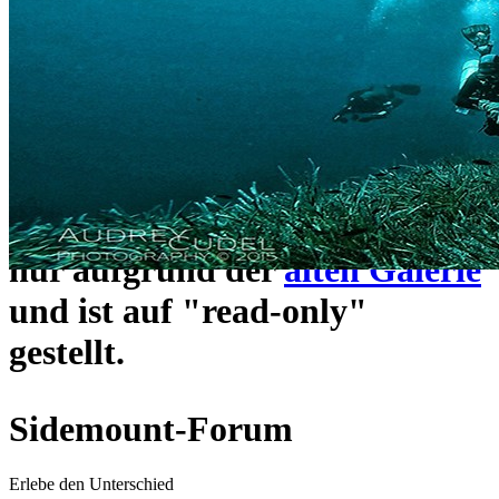
ein neues Forensystem
umgezogen und wie gewohnt
unter
https://www.sidemount-
forum.com
erreichbar.
Das alte Forum hier existiert
nur aufgrund der
alten Galerie
und ist auf "read-only"
gestellt.
Sidemount-Forum
Erlebe den Unterschied