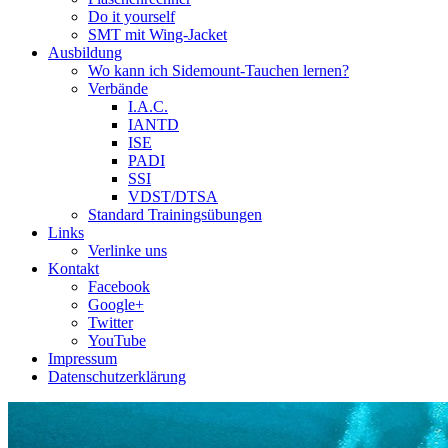
Do it yourself
SMT mit Wing-Jacket
Ausbildung
Wo kann ich Sidemount-Tauchen lernen?
Verbände
I.A.C.
IANTD
ISE
PADI
SSI
VDST/DTSA
Standard Trainingsübungen
Links
Verlinke uns
Kontakt
Facebook
Google+
Twitter
YouTube
Impressum
Datenschutzerklärung
Das Sidemount-Forum ist auf