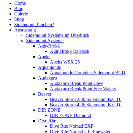
Home
Blog
Galerie
Shop
Sidemount-Tauchen?
Ausrüstung
Sidemount-Systeme im Überblick
Sidemount-Systeme
Agir-Brokk
Agir-Brokk Ratatosk
Apeks
Apeks WSX 25
Aquamundo
Aquamundo Complete Sidemount BCD
Audaxpro
Audaxpro Break Point Cave
Audaxpro Break Point Free Waters
Beaver
Beaver Storm 25lb Sidemount B.C.D.
Beaver Storm 42lb Sidemount B.C.D.
DIR ZONE
DIR ZONE Diamond
Dive Rite
Dive Rite Nomad EXP
Dive Rite Nomad LT Bluewater