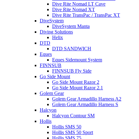
Dive Rite Nomad LT Cave
Dive Rite Nomad XT
Dive Rite TransPac / TransPac XT
DiveSystem
DiveSystem Manta
Diving Solutions
Helix
DTD
DTD SANDWICH
Eques
Eques Sidemount System
FINNSUB
FINNSUB Fly Side
Go Side Mount
Go Side Mount Razor 2
Go Side Mount Razor 2.1
Golem Gear
Golem Gear Armadillo Harness A2
Golem Gear Armadillo Harness S
Halcyon
Halcyon Contour SM
Hollis
Hollis SMS 50
Hollis SMS 50 Sport
Hollis SMS 75