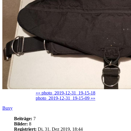
«« photo_2019-12-31_19-15-18
photo_2019-12-31_19-15-09 »»
Buxy
Beiträge:
7
Bilder:
8
Registriert:
Di, 31. Dez 2019, 18:44