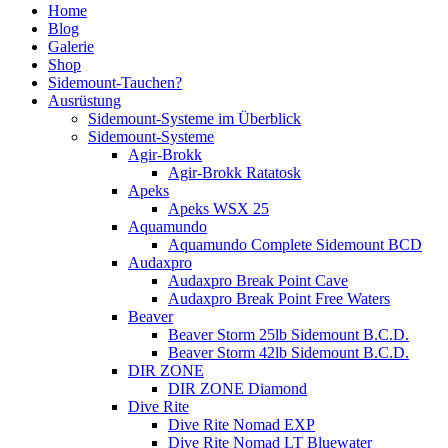
Home
Blog
Galerie
Shop
Sidemount-Tauchen?
Ausrüstung
Sidemount-Systeme im Überblick
Sidemount-Systeme
Agir-Brokk
Agir-Brokk Ratatosk
Apeks
Apeks WSX 25
Aquamundo
Aquamundo Complete Sidemount BCD
Audaxpro
Audaxpro Break Point Cave
Audaxpro Break Point Free Waters
Beaver
Beaver Storm 25lb Sidemount B.C.D.
Beaver Storm 42lb Sidemount B.C.D.
DIR ZONE
DIR ZONE Diamond
Dive Rite
Dive Rite Nomad EXP
Dive Rite Nomad LT Bluewater