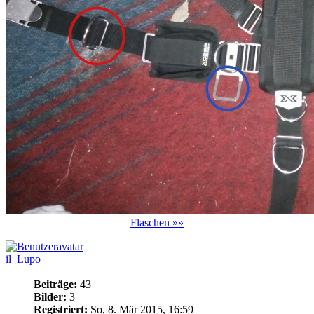
Flaschen »»
il_Lupo
Beiträge:
43
Bilder:
3
Registriert:
So, 8. Mär 2015, 16:59