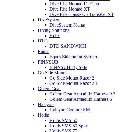
Dive Rite Nomad LT Cave
Dive Rite Nomad XT
Dive Rite TransPac / TransPac XT
DiveSystem
DiveSystem Manta
Diving Solutions
Helix
DTD
DTD SANDWICH
Eques
Eques Sidemount System
FINNSUB
FINNSUB Fly Side
Go Side Mount
Go Side Mount Razor 2
Go Side Mount Razor 2.1
Golem Gear
Golem Gear Armadillo Harness A2
Golem Gear Armadillo Harness S
Halcyon
Halcyon Contour SM
Hollis
Hollis SMS 50
Hollis SMS 50 Sport
Hollis SMS 75