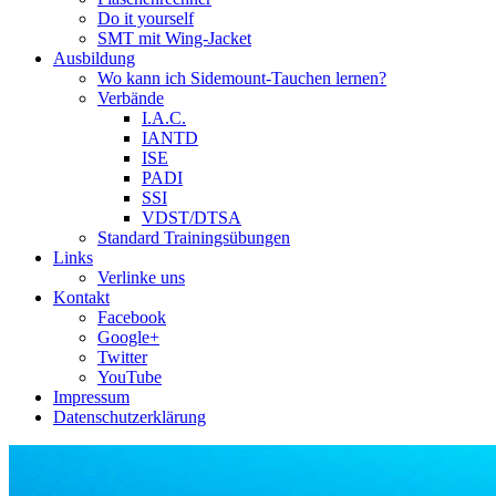
Do it yourself
SMT mit Wing-Jacket
Ausbildung
Wo kann ich Sidemount-Tauchen lernen?
Verbände
I.A.C.
IANTD
ISE
PADI
SSI
VDST/DTSA
Standard Trainingsübungen
Links
Verlinke uns
Kontakt
Facebook
Google+
Twitter
YouTube
Impressum
Datenschutzerklärung
Das Sidemount-Forum ist auf