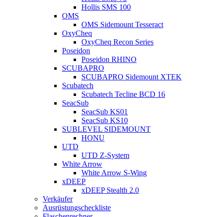
Hollis SMS 100
OMS
OMS Sidemount Tesseract
OxyCheq
OxyCheq Recon Series
Poseidon
Poseidon RHINO
SCUBAPRO
SCUBAPRO Sidemount XTEK
Scubatech
Scubatech Tecline BCD 16
SeacSub
SeacSub KS01
SeacSub KS10
SUBLEVEL SIDEMOUNT
HONU
UTD
UTD Z-System
White Arrow
White Arrow S-Wing
xDEEP
xDEEP Stealth 2.0
Verkäufer
Ausrüstungscheckliste
Flaschenrechner