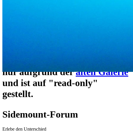
ein neues Forensystem
umgezogen und wie gewohnt
unter
https://www.sidemount-
forum.com
erreichbar.
Das alte Forum hier existiert
nur aufgrund der
alten Galerie
und ist auf "read-only"
gestellt.
Sidemount-Forum
Erlebe den Unterschied