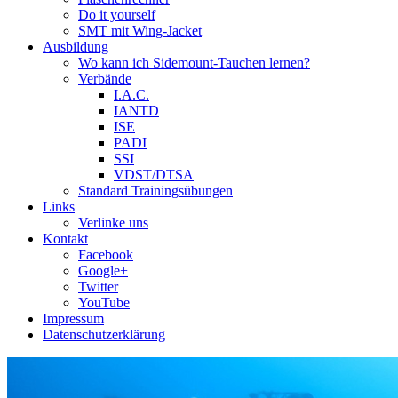
Do it yourself
SMT mit Wing-Jacket
Ausbildung
Wo kann ich Sidemount-Tauchen lernen?
Verbände
I.A.C.
IANTD
ISE
PADI
SSI
VDST/DTSA
Standard Trainingsübungen
Links
Verlinke uns
Kontakt
Facebook
Google+
Twitter
YouTube
Impressum
Datenschutzerklärung
Das Sidemount-Forum ist auf e