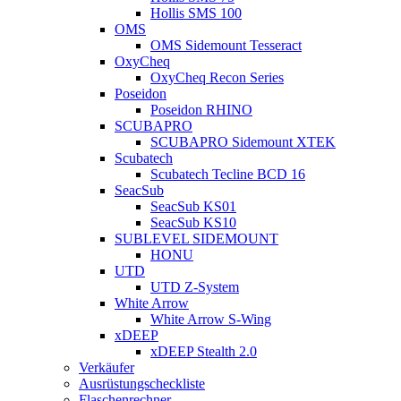
Hollis SMS 100
OMS
OMS Sidemount Tesseract
OxyCheq
OxyCheq Recon Series
Poseidon
Poseidon RHINO
SCUBAPRO
SCUBAPRO Sidemount XTEK
Scubatech
Scubatech Tecline BCD 16
SeacSub
SeacSub KS01
SeacSub KS10
SUBLEVEL SIDEMOUNT
HONU
UTD
UTD Z-System
White Arrow
White Arrow S-Wing
xDEEP
xDEEP Stealth 2.0
Verkäufer
Ausrüstungscheckliste
Flaschenrechner