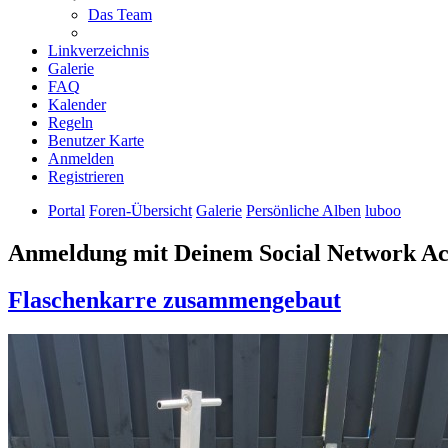
Das Team
Linkverzeichnis
Galerie
FAQ
Kalender
Regeln
Benutzer Karte
Anmelden
Registrieren
Portal
Foren-Übersicht
Galerie
Persönliche Alben
luboo
Anmeldung mit Deinem Social Network A
Flaschenkarre zusammengebaut