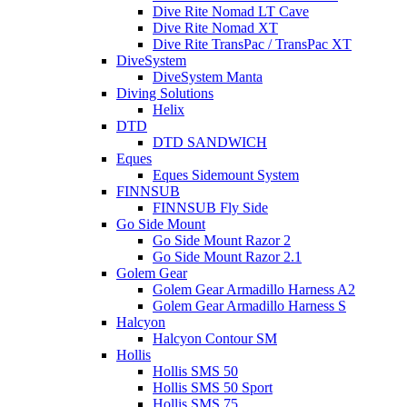
Dive Rite Nomad LT Cave
Dive Rite Nomad XT
Dive Rite TransPac / TransPac XT
DiveSystem
DiveSystem Manta
Diving Solutions
Helix
DTD
DTD SANDWICH
Eques
Eques Sidemount System
FINNSUB
FINNSUB Fly Side
Go Side Mount
Go Side Mount Razor 2
Go Side Mount Razor 2.1
Golem Gear
Golem Gear Armadillo Harness A2
Golem Gear Armadillo Harness S
Halcyon
Halcyon Contour SM
Hollis
Hollis SMS 50
Hollis SMS 50 Sport
Hollis SMS 75