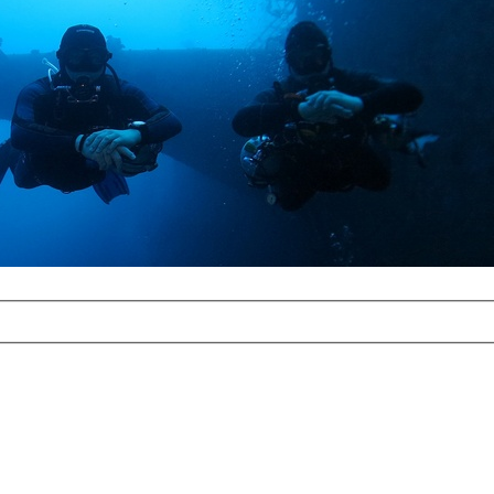
com
erreichbar.
ur aufgrund der
alten Galerie
und 