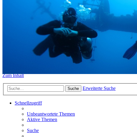
https://www.sidemount-forum.
Das alte Forum hier existiert n
Sidemount-Forum
Erlebe den Unterschied
Zum Inhalt
Erweiterte Suche
Suche
Schnellzugriff
Unbeantwortete Themen
Aktive Themen
Suche