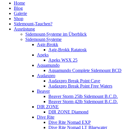
Home
Blog
Galerie
Shop
Sidemount-Tauchen?
Ausrüstung
Sidemount-Systeme im Überblick
Sidemount-Systeme
Agir-Brokk
Agir-Brokk Ratatosk
Apeks
Apeks WSX 25
Aquamundo
Aquamundo Complete Sidemount BCD
Audaxpro
Audaxpro Break Point Cave
Audaxpro Break Point Free Waters
Beaver
Beaver Storm 25lb Sidemount B.C.D.
Beaver Storm 42lb Sidemount B.C.D.
DIR ZONE
DIR ZONE Diamond
Dive Rite
Dive Rite Nomad EXP
Dive Rite Nomad LT Bluewater