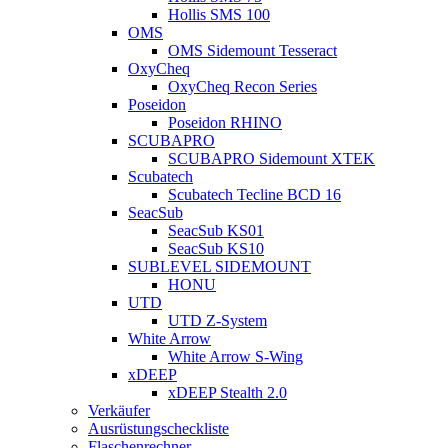
Hollis SMS 100
OMS
OMS Sidemount Tesseract
OxyCheq
OxyCheq Recon Series
Poseidon
Poseidon RHINO
SCUBAPRO
SCUBAPRO Sidemount XTEK
Scubatech
Scubatech Tecline BCD 16
SeacSub
SeacSub KS01
SeacSub KS10
SUBLEVEL SIDEMOUNT
HONU
UTD
UTD Z-System
White Arrow
White Arrow S-Wing
xDEEP
xDEEP Stealth 2.0
Verkäufer
Ausrüstungscheckliste
Flaschenrechner