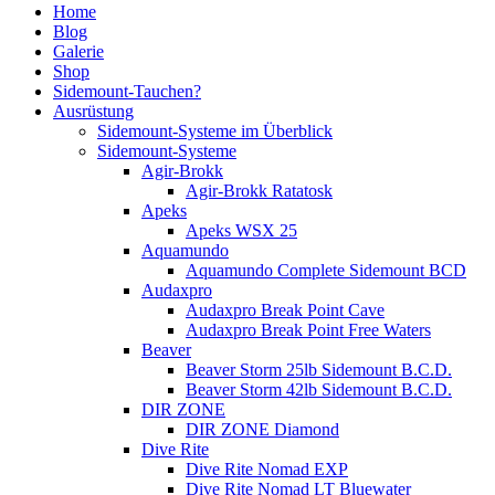
Home
Blog
Galerie
Shop
Sidemount-Tauchen?
Ausrüstung
Sidemount-Systeme im Überblick
Sidemount-Systeme
Agir-Brokk
Agir-Brokk Ratatosk
Apeks
Apeks WSX 25
Aquamundo
Aquamundo Complete Sidemount BCD
Audaxpro
Audaxpro Break Point Cave
Audaxpro Break Point Free Waters
Beaver
Beaver Storm 25lb Sidemount B.C.D.
Beaver Storm 42lb Sidemount B.C.D.
DIR ZONE
DIR ZONE Diamond
Dive Rite
Dive Rite Nomad EXP
Dive Rite Nomad LT Bluewater