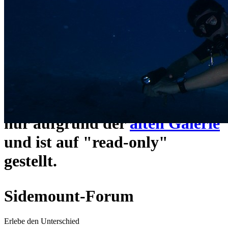
ein neues Forensystem
umgezogen und wie gewohnt
unter
https://www.sidemount-
forum.com
erreichbar.
Das alte Forum hier existiert
nur aufgrund der
alten Galerie
und ist auf "read-only"
gestellt.
Sidemount-Forum
Erlebe den Unterschied