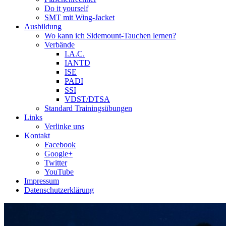
Do it yourself
SMT mit Wing-Jacket
Ausbildung
Wo kann ich Sidemount-Tauchen lernen?
Verbände
I.A.C.
IANTD
ISE
PADI
SSI
VDST/DTSA
Standard Trainingsübungen
Links
Verlinke uns
Kontakt
Facebook
Google+
Twitter
YouTube
Impressum
Datenschutzerklärung
Das Sidemount-Forum ist auf