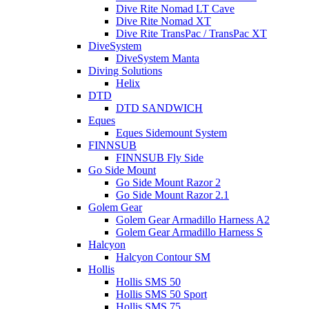
Dive Rite Nomad LT Cave
Dive Rite Nomad XT
Dive Rite TransPac / TransPac XT
DiveSystem
DiveSystem Manta
Diving Solutions
Helix
DTD
DTD SANDWICH
Eques
Eques Sidemount System
FINNSUB
FINNSUB Fly Side
Go Side Mount
Go Side Mount Razor 2
Go Side Mount Razor 2.1
Golem Gear
Golem Gear Armadillo Harness A2
Golem Gear Armadillo Harness S
Halcyon
Halcyon Contour SM
Hollis
Hollis SMS 50
Hollis SMS 50 Sport
Hollis SMS 75