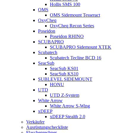
Hollis SMS 100
OMS
OMS Sidemount Tesseract
OxyCheq
OxyCheq Recon Series
Poseidon
Poseidon RHINO
SCUBAPRO
SCUBAPRO Sidemount XTEK
Scubatech
Scubatech Tecline BCD 16
SeacSub
SeacSub KS01
SeacSub KS10
SUBLEVEL SIDEMOUNT
HONU
UTD
UTD Z-System
White Arrow
White Arrow S-Wing
xDEEP
xDEEP Stealth 2.0
Verkäufer
Ausrüstungscheckliste
Flaschenrechner