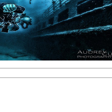
com
erreichbar.
ur aufgrund der
alten Galerie
und 