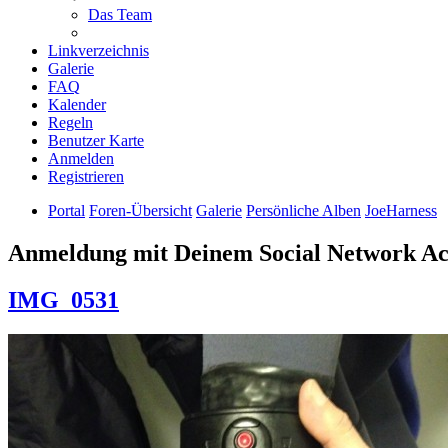
Das Team
Linkverzeichnis
Galerie
FAQ
Kalender
Regeln
Benutzer Karte
Anmelden
Registrieren
Portal
Foren-Übersicht
Galerie
Persönliche Alben
JoeHarness
Anmeldung mit Deinem Social Network A
IMG_0531