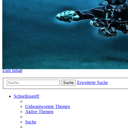
https://www.sidemount-forum.
Das alte Forum hier existiert n
Sidemount-Forum
Erlebe den Unterschied
Zum Inhalt
Erweiterte Suche
Suche
Schnellzugriff
Unbeantwortete Themen
Aktive Themen
Suche