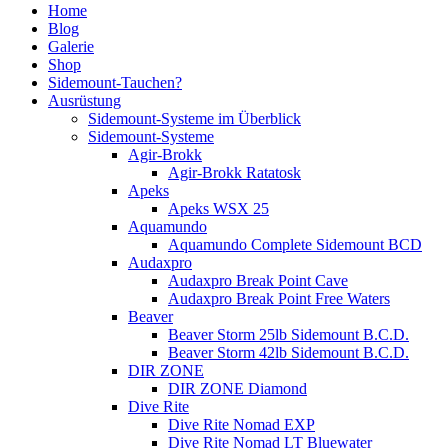
Home
Blog
Galerie
Shop
Sidemount-Tauchen?
Ausrüstung
Sidemount-Systeme im Überblick
Sidemount-Systeme
Agir-Brokk
Agir-Brokk Ratatosk
Apeks
Apeks WSX 25
Aquamundo
Aquamundo Complete Sidemount BCD
Audaxpro
Audaxpro Break Point Cave
Audaxpro Break Point Free Waters
Beaver
Beaver Storm 25lb Sidemount B.C.D.
Beaver Storm 42lb Sidemount B.C.D.
DIR ZONE
DIR ZONE Diamond
Dive Rite
Dive Rite Nomad EXP
Dive Rite Nomad LT Bluewater