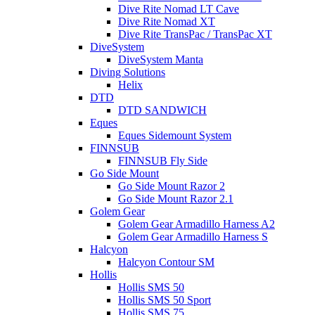
Dive Rite Nomad LT Cave
Dive Rite Nomad XT
Dive Rite TransPac / TransPac XT
DiveSystem
DiveSystem Manta
Diving Solutions
Helix
DTD
DTD SANDWICH
Eques
Eques Sidemount System
FINNSUB
FINNSUB Fly Side
Go Side Mount
Go Side Mount Razor 2
Go Side Mount Razor 2.1
Golem Gear
Golem Gear Armadillo Harness A2
Golem Gear Armadillo Harness S
Halcyon
Halcyon Contour SM
Hollis
Hollis SMS 50
Hollis SMS 50 Sport
Hollis SMS 75