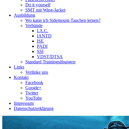
Do it yourself
SMT mit Wing-Jacket
Ausbildung
Wo kann ich Sidemount-Tauchen lernen?
Verbände
I.A.C.
IANTD
ISE
PADI
SSI
VDST/DTSA
Standard Trainingsübungen
Links
Verlinke uns
Kontakt
Facebook
Google+
Twitter
YouTube
Impressum
Datenschutzerklärung
Das Sidemount-Forum ist auf e