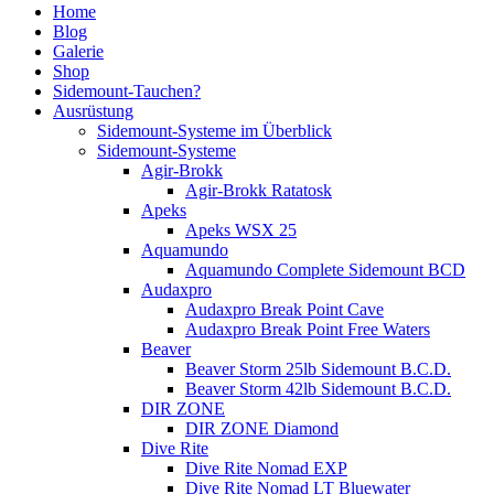
Home
Blog
Galerie
Shop
Sidemount-Tauchen?
Ausrüstung
Sidemount-Systeme im Überblick
Sidemount-Systeme
Agir-Brokk
Agir-Brokk Ratatosk
Apeks
Apeks WSX 25
Aquamundo
Aquamundo Complete Sidemount BCD
Audaxpro
Audaxpro Break Point Cave
Audaxpro Break Point Free Waters
Beaver
Beaver Storm 25lb Sidemount B.C.D.
Beaver Storm 42lb Sidemount B.C.D.
DIR ZONE
DIR ZONE Diamond
Dive Rite
Dive Rite Nomad EXP
Dive Rite Nomad LT Bluewater