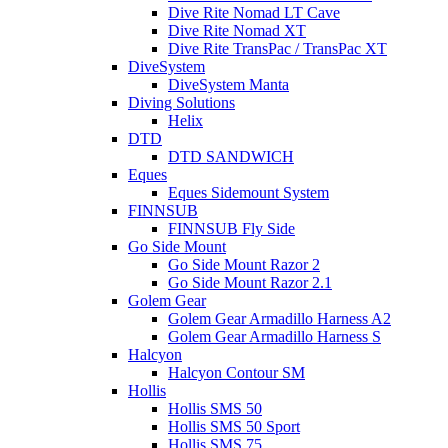
Dive Rite Nomad LT Cave
Dive Rite Nomad XT
Dive Rite TransPac / TransPac XT
DiveSystem
DiveSystem Manta
Diving Solutions
Helix
DTD
DTD SANDWICH
Eques
Eques Sidemount System
FINNSUB
FINNSUB Fly Side
Go Side Mount
Go Side Mount Razor 2
Go Side Mount Razor 2.1
Golem Gear
Golem Gear Armadillo Harness A2
Golem Gear Armadillo Harness S
Halcyon
Halcyon Contour SM
Hollis
Hollis SMS 50
Hollis SMS 50 Sport
Hollis SMS 75