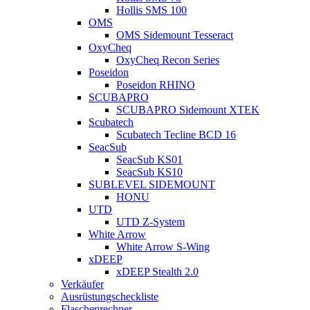
Hollis SMS 100
OMS
OMS Sidemount Tesseract
OxyCheq
OxyCheq Recon Series
Poseidon
Poseidon RHINO
SCUBAPRO
SCUBAPRO Sidemount XTEK
Scubatech
Scubatech Tecline BCD 16
SeacSub
SeacSub KS01
SeacSub KS10
SUBLEVEL SIDEMOUNT
HONU
UTD
UTD Z-System
White Arrow
White Arrow S-Wing
xDEEP
xDEEP Stealth 2.0
Verkäufer
Ausrüstungscheckliste
Flaschenrechner