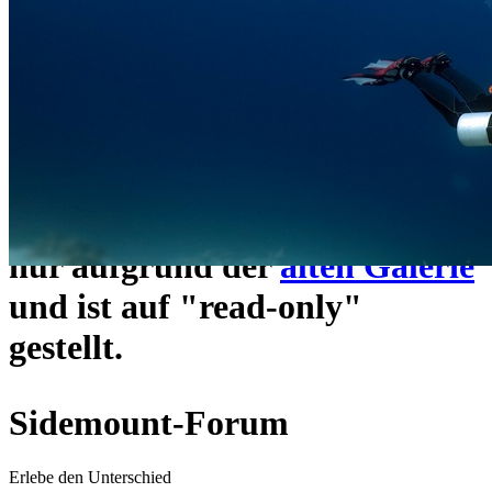
ein neues Forensystem
umgezogen und wie gewohnt
unter
https://www.sidemount-
forum.com
erreichbar.
Das alte Forum hier existiert
nur aufgrund der
alten Galerie
und ist auf "read-only"
gestellt.
Sidemount-Forum
Erlebe den Unterschied