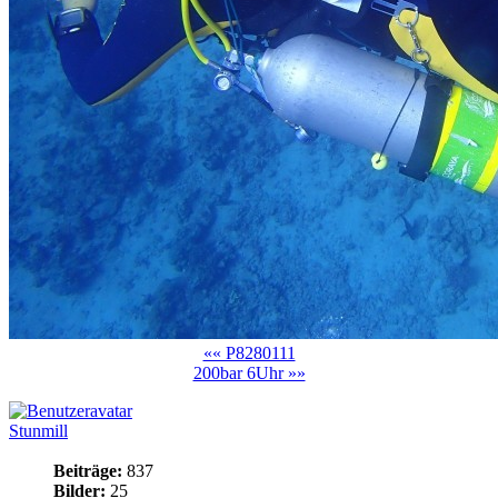
«« P8280111
200bar 6Uhr »»
Stunmill
Beiträge:
837
Bilder:
25