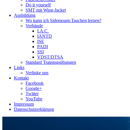
Do it yourself
SMT mit Wing-Jacket
Ausbildung
Wo kann ich Sidemount-Tauchen lernen?
Verbände
I.A.C.
IANTD
ISE
PADI
SSI
VDST/DTSA
Standard Trainingsübungen
Links
Verlinke uns
Kontakt
Facebook
Google+
Twitter
YouTube
Impressum
Datenschutzerklärung
Das Sidemount-Forum ist auf