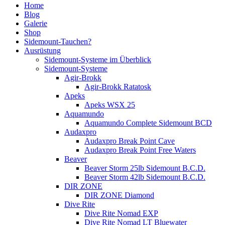
Home
Blog
Galerie
Shop
Sidemount-Tauchen?
Ausrüstung
Sidemount-Systeme im Überblick
Sidemount-Systeme
Agir-Brokk
Agir-Brokk Ratatosk
Apeks
Apeks WSX 25
Aquamundo
Aquamundo Complete Sidemount BCD
Audaxpro
Audaxpro Break Point Cave
Audaxpro Break Point Free Waters
Beaver
Beaver Storm 25lb Sidemount B.C.D.
Beaver Storm 42lb Sidemount B.C.D.
DIR ZONE
DIR ZONE Diamond
Dive Rite
Dive Rite Nomad EXP
Dive Rite Nomad LT Bluewater