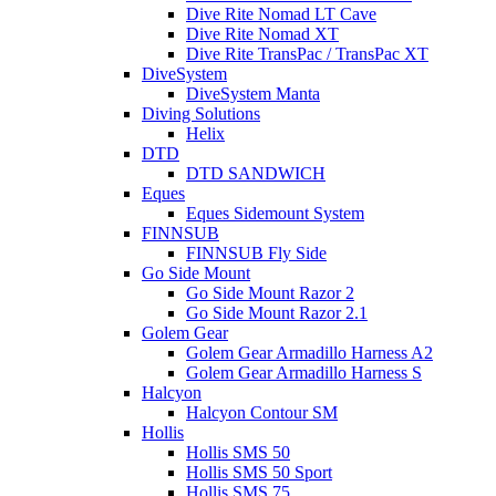
Dive Rite Nomad LT Cave
Dive Rite Nomad XT
Dive Rite TransPac / TransPac XT
DiveSystem
DiveSystem Manta
Diving Solutions
Helix
DTD
DTD SANDWICH
Eques
Eques Sidemount System
FINNSUB
FINNSUB Fly Side
Go Side Mount
Go Side Mount Razor 2
Go Side Mount Razor 2.1
Golem Gear
Golem Gear Armadillo Harness A2
Golem Gear Armadillo Harness S
Halcyon
Halcyon Contour SM
Hollis
Hollis SMS 50
Hollis SMS 50 Sport
Hollis SMS 75