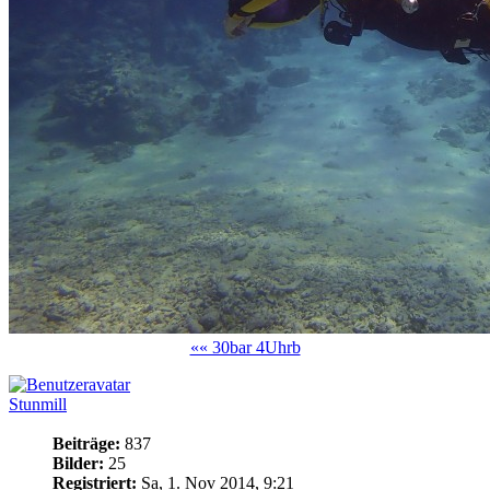
«« 30bar 4Uhrb
Stunmill
Beiträge:
837
Bilder:
25
Registriert:
Sa, 1. Nov 2014, 9:21