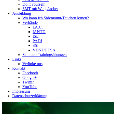
Do it yourself
SMT mit Wing-Jacket
Ausbildung
Wo kann ich Sidemount-Tauchen lernen?
Verbände
I.A.C.
IANTD
ISE
PADI
SSI
VDST/DTSA
Standard Trainingsübungen
Links
Verlinke uns
Kontakt
Facebook
Google+
Twitter
YouTube
Impressum
Datenschutzerklärung
Das Sidemount-Forum ist auf