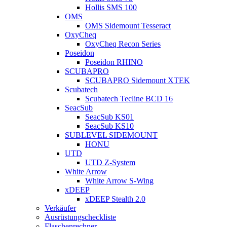
Hollis SMS 100
OMS
OMS Sidemount Tesseract
OxyCheq
OxyCheq Recon Series
Poseidon
Poseidon RHINO
SCUBAPRO
SCUBAPRO Sidemount XTEK
Scubatech
Scubatech Tecline BCD 16
SeacSub
SeacSub KS01
SeacSub KS10
SUBLEVEL SIDEMOUNT
HONU
UTD
UTD Z-System
White Arrow
White Arrow S-Wing
xDEEP
xDEEP Stealth 2.0
Verkäufer
Ausrüstungscheckliste
Flaschenrechner