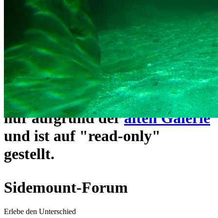
ein neues Forensystem
umgezogen und wie gewohnt
unter
https://www.sidemount-
forum.com
erreichbar.
Das alte Forum hier existiert
nur aufgrund der
alten Galerie
und ist auf "read-only"
gestellt.
Sidemount-Forum
Erlebe den Unterschied