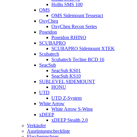
Hollis SMS 100
OMS
OMS Sidemount Tesseract
OxyCheq
OxyCheq Recon Series
Poseidon
Poseidon RHINO
SCUBAPRO
SCUBAPRO Sidemount XTEK
Scubatech
Scubatech Tecline BCD 16
SeacSub
SeacSub KS01
SeacSub KS10
SUBLEVEL SIDEMOUNT
HONU
UTD
UTD Z-System
White Arrow
White Arrow S-Wing
xDEEP
xDEEP Stealth 2.0
Verkäufer
Ausrüstungscheckliste
Flaschenrechner