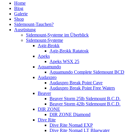
Home
Blog
Galerie
Shop
Sidemount-Tauchen?
Ausrüstung
Sidemount-Systeme im Überblick
Sidemount-Systeme
Agir-Brokk
Agir-Brokk Ratatosk
Apeks
Apeks WSX 25
Aquamundo
Aquamundo Complete Sidemount BCD
Audaxpro
Audaxpro Break Point Cave
Audaxpro Break Point Free Waters
Beaver
Beaver Storm 25lb Sidemount B.C.D.
Beaver Storm 42lb Sidemount B.C.D.
DIR ZONE
DIR ZONE Diamond
Dive Rite
Dive Rite Nomad EXP
Dive Rite Nomad LT Bluewater