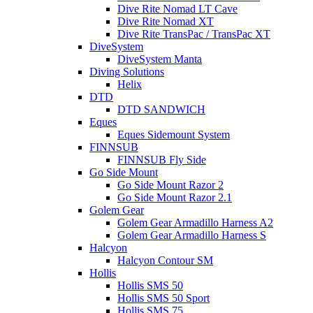
Dive Rite Nomad LT Cave
Dive Rite Nomad XT
Dive Rite TransPac / TransPac XT
DiveSystem
DiveSystem Manta
Diving Solutions
Helix
DTD
DTD SANDWICH
Eques
Eques Sidemount System
FINNSUB
FINNSUB Fly Side
Go Side Mount
Go Side Mount Razor 2
Go Side Mount Razor 2.1
Golem Gear
Golem Gear Armadillo Harness A2
Golem Gear Armadillo Harness S
Halcyon
Halcyon Contour SM
Hollis
Hollis SMS 50
Hollis SMS 50 Sport
Hollis SMS 75