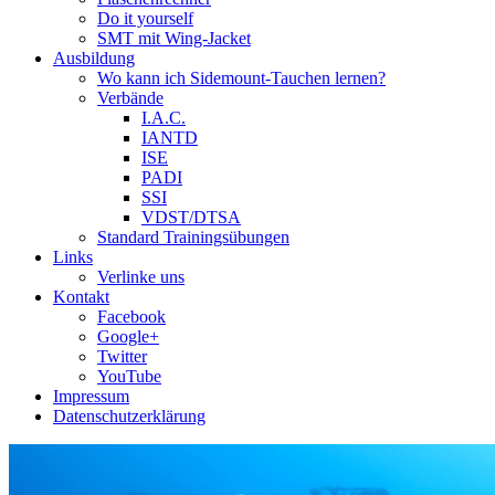
Do it yourself
SMT mit Wing-Jacket
Ausbildung
Wo kann ich Sidemount-Tauchen lernen?
Verbände
I.A.C.
IANTD
ISE
PADI
SSI
VDST/DTSA
Standard Trainingsübungen
Links
Verlinke uns
Kontakt
Facebook
Google+
Twitter
YouTube
Impressum
Datenschutzerklärung
Das Sidemount-Forum ist auf