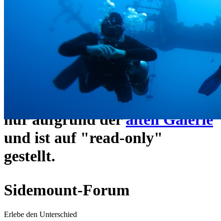
ein neues Forensystem
umgezogen und wie gewohnt
unter
https://www.sidemount-
forum.com
erreichbar.
Das alte Forum hier existiert
nur aufgrund der
alten Galerie
und ist auf "read-only"
gestellt.
Sidemount-Forum
Erlebe den Unterschied