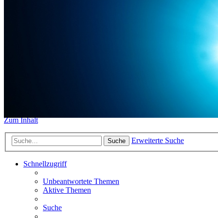
https://www.sidemount-forum.
Das alte Forum hier existiert n
Sidemount-Forum
Erlebe den Unterschied
Zum Inhalt
Erweiterte Suche
Suche
Schnellzugriff
Unbeantwortete Themen
Aktive Themen
Suche