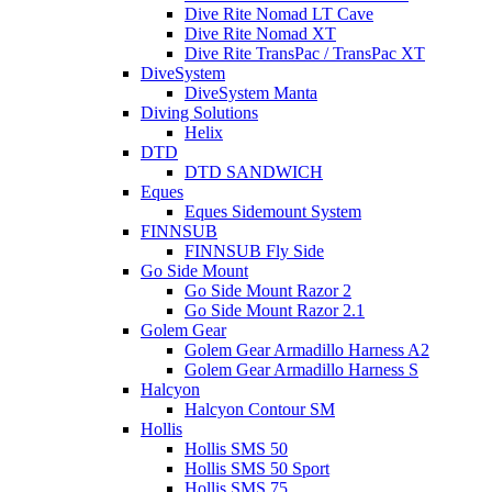
Dive Rite Nomad LT Cave
Dive Rite Nomad XT
Dive Rite TransPac / TransPac XT
DiveSystem
DiveSystem Manta
Diving Solutions
Helix
DTD
DTD SANDWICH
Eques
Eques Sidemount System
FINNSUB
FINNSUB Fly Side
Go Side Mount
Go Side Mount Razor 2
Go Side Mount Razor 2.1
Golem Gear
Golem Gear Armadillo Harness A2
Golem Gear Armadillo Harness S
Halcyon
Halcyon Contour SM
Hollis
Hollis SMS 50
Hollis SMS 50 Sport
Hollis SMS 75