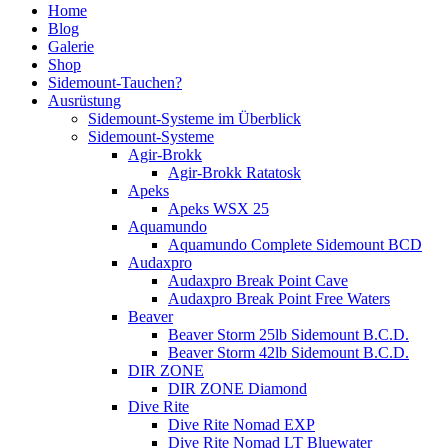
Home
Blog
Galerie
Shop
Sidemount-Tauchen?
Ausrüstung
Sidemount-Systeme im Überblick
Sidemount-Systeme
Agir-Brokk
Agir-Brokk Ratatosk
Apeks
Apeks WSX 25
Aquamundo
Aquamundo Complete Sidemount BCD
Audaxpro
Audaxpro Break Point Cave
Audaxpro Break Point Free Waters
Beaver
Beaver Storm 25lb Sidemount B.C.D.
Beaver Storm 42lb Sidemount B.C.D.
DIR ZONE
DIR ZONE Diamond
Dive Rite
Dive Rite Nomad EXP
Dive Rite Nomad LT Bluewater