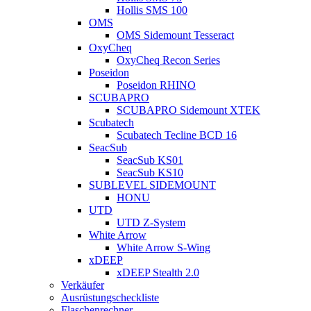
Hollis SMS 100
OMS
OMS Sidemount Tesseract
OxyCheq
OxyCheq Recon Series
Poseidon
Poseidon RHINO
SCUBAPRO
SCUBAPRO Sidemount XTEK
Scubatech
Scubatech Tecline BCD 16
SeacSub
SeacSub KS01
SeacSub KS10
SUBLEVEL SIDEMOUNT
HONU
UTD
UTD Z-System
White Arrow
White Arrow S-Wing
xDEEP
xDEEP Stealth 2.0
Verkäufer
Ausrüstungscheckliste
Flaschenrechner