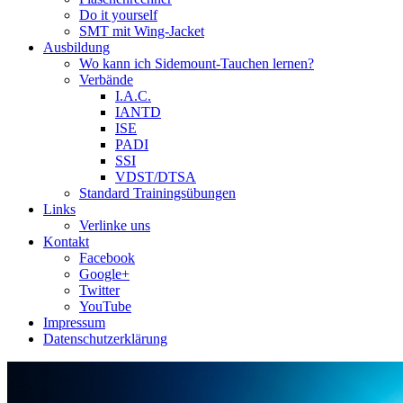
Do it yourself
SMT mit Wing-Jacket
Ausbildung
Wo kann ich Sidemount-Tauchen lernen?
Verbände
I.A.C.
IANTD
ISE
PADI
SSI
VDST/DTSA
Standard Trainingsübungen
Links
Verlinke uns
Kontakt
Facebook
Google+
Twitter
YouTube
Impressum
Datenschutzerklärung
Das Sidemount-Forum ist auf e