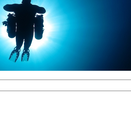
com
erreichbar.
ur aufgrund der
alten Galerie
und 