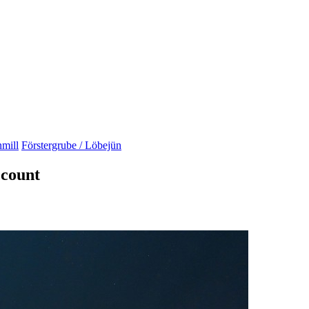
nmill
Förstergrube / Löbejün
ccount