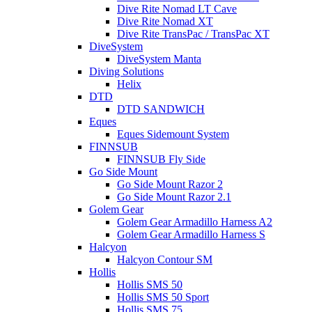
Dive Rite Nomad LT Cave
Dive Rite Nomad XT
Dive Rite TransPac / TransPac XT
DiveSystem
DiveSystem Manta
Diving Solutions
Helix
DTD
DTD SANDWICH
Eques
Eques Sidemount System
FINNSUB
FINNSUB Fly Side
Go Side Mount
Go Side Mount Razor 2
Go Side Mount Razor 2.1
Golem Gear
Golem Gear Armadillo Harness A2
Golem Gear Armadillo Harness S
Halcyon
Halcyon Contour SM
Hollis
Hollis SMS 50
Hollis SMS 50 Sport
Hollis SMS 75