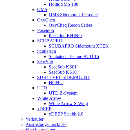
Hollis SMS 100
OMS
OMS Sidemount Tesseract
OxyCheq
OxyCheq Recon Series
Poseidon
Poseidon RHINO
SCUBAPRO
SCUBAPRO Sidemount XTEK
Scubatech
Scubatech Tecline BCD 16
SeacSub
SeacSub KS01
SeacSub KS10
SUBLEVEL SIDEMOUNT
HONU
UTD
UTD Z-System
White Arrow
White Arrow S-Wing
xDEEP
xDEEP Stealth 2.0
Verkäufer
Ausrüstungscheckliste
Flaschenrechner