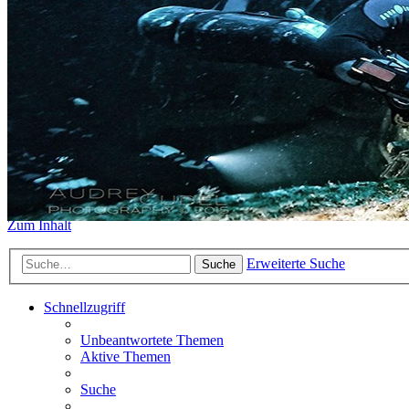
https://www.sidemount-forum.
Das alte Forum hier existiert n
Sidemount-Forum
Erlebe den Unterschied
Zum Inhalt
Erweiterte Suche
Suche
Schnellzugriff
Unbeantwortete Themen
Aktive Themen
Suche