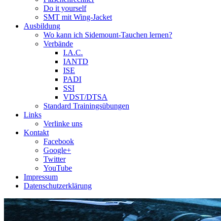
Do it yourself
SMT mit Wing-Jacket
Ausbildung
Wo kann ich Sidemount-Tauchen lernen?
Verbände
I.A.C.
IANTD
ISE
PADI
SSI
VDST/DTSA
Standard Trainingsübungen
Links
Verlinke uns
Kontakt
Facebook
Google+
Twitter
YouTube
Impressum
Datenschutzerklärung
Das Sidemount-Forum ist auf e