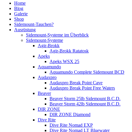
Home
Blog
Galerie
Shop
Sidemount-Tauchen?
Ausrüstung
Sidemount-Systeme im Überblick
Sidemount-Systeme
Agir-Brokk
Agir-Brokk Ratatosk
Apeks
Apeks WSX 25
Aquamundo
Aquamundo Complete Sidemount BCD
Audaxpro
Audaxpro Break Point Cave
Audaxpro Break Point Free Waters
Beaver
Beaver Storm 25lb Sidemount B.C.D.
Beaver Storm 42lb Sidemount B.C.D.
DIR ZONE
DIR ZONE Diamond
Dive Rite
Dive Rite Nomad EXP
Dive Rite Nomad LT Bluewater