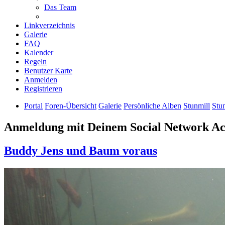
Das Team
Linkverzeichnis
Galerie
FAQ
Kalender
Regeln
Benutzer Karte
Anmelden
Registrieren
Portal
Foren-Übersicht
Galerie
Persönliche Alben
Stunmill
Stu
Anmeldung mit Deinem Social Network A
Buddy Jens und Baum voraus