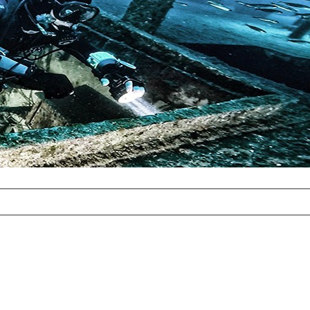
com
erreichbar.
ur aufgrund der
alten Galerie
und 