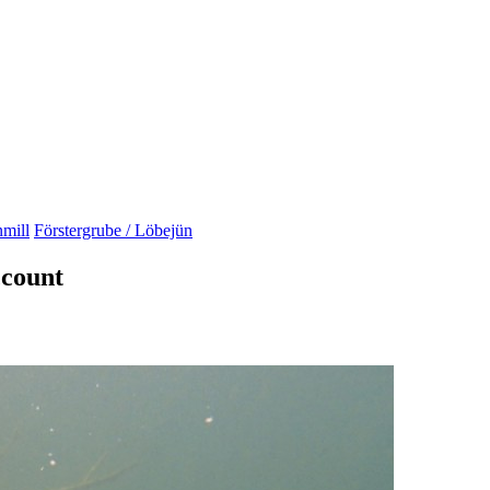
nmill
Förstergrube / Löbejün
ccount