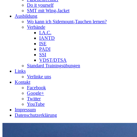
Do it yourself
SMT mit Wing-Jacket
Ausbildung
Wo kann ich Sidemount-Tauchen lernen?
Verbände
I.A.C.
IANTD
ISE
PADI
SSI
VDST/DTSA
Standard Trainingsübungen
Links
Verlinke uns
Kontakt
Facebook
Google+
Twitter
YouTube
Impressum
Datenschutzerklärung
Das Sidemount-Forum ist auf