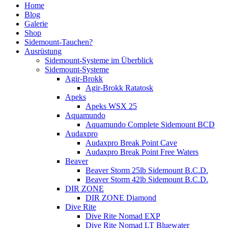
Home
Blog
Galerie
Shop
Sidemount-Tauchen?
Ausrüstung
Sidemount-Systeme im Überblick
Sidemount-Systeme
Agir-Brokk
Agir-Brokk Ratatosk
Apeks
Apeks WSX 25
Aquamundo
Aquamundo Complete Sidemount BCD
Audaxpro
Audaxpro Break Point Cave
Audaxpro Break Point Free Waters
Beaver
Beaver Storm 25lb Sidemount B.C.D.
Beaver Storm 42lb Sidemount B.C.D.
DIR ZONE
DIR ZONE Diamond
Dive Rite
Dive Rite Nomad EXP
Dive Rite Nomad LT Bluewater