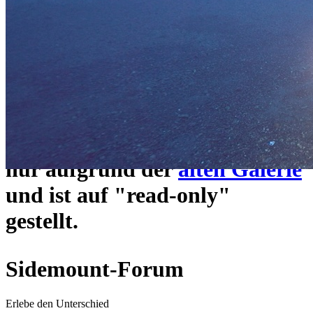
ein neues Forensystem
umgezogen und wie gewohnt
unter
https://www.sidemount-
forum.com
erreichbar.
Das alte Forum hier existiert
nur aufgrund der
alten Galerie
und ist auf "read-only"
gestellt.
Sidemount-Forum
Erlebe den Unterschied