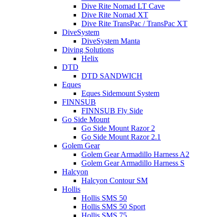
Dive Rite Nomad LT Cave
Dive Rite Nomad XT
Dive Rite TransPac / TransPac XT
DiveSystem
DiveSystem Manta
Diving Solutions
Helix
DTD
DTD SANDWICH
Eques
Eques Sidemount System
FINNSUB
FINNSUB Fly Side
Go Side Mount
Go Side Mount Razor 2
Go Side Mount Razor 2.1
Golem Gear
Golem Gear Armadillo Harness A2
Golem Gear Armadillo Harness S
Halcyon
Halcyon Contour SM
Hollis
Hollis SMS 50
Hollis SMS 50 Sport
Hollis SMS 75