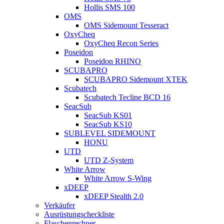
Hollis SMS 100
OMS
OMS Sidemount Tesseract
OxyCheq
OxyCheq Recon Series
Poseidon
Poseidon RHINO
SCUBAPRO
SCUBAPRO Sidemount XTEK
Scubatech
Scubatech Tecline BCD 16
SeacSub
SeacSub KS01
SeacSub KS10
SUBLEVEL SIDEMOUNT
HONU
UTD
UTD Z-System
White Arrow
White Arrow S-Wing
xDEEP
xDEEP Stealth 2.0
Verkäufer
Ausrüstungscheckliste
Flaschenrechner