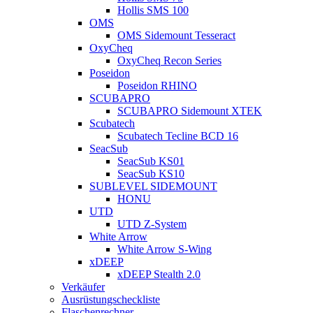
Hollis SMS 100
OMS
OMS Sidemount Tesseract
OxyCheq
OxyCheq Recon Series
Poseidon
Poseidon RHINO
SCUBAPRO
SCUBAPRO Sidemount XTEK
Scubatech
Scubatech Tecline BCD 16
SeacSub
SeacSub KS01
SeacSub KS10
SUBLEVEL SIDEMOUNT
HONU
UTD
UTD Z-System
White Arrow
White Arrow S-Wing
xDEEP
xDEEP Stealth 2.0
Verkäufer
Ausrüstungscheckliste
Flaschenrechner