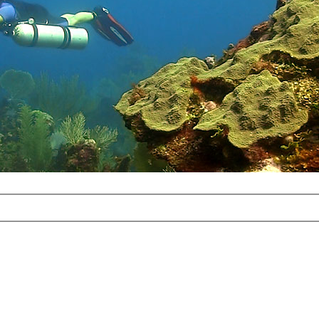
com
erreichbar.
ur aufgrund der
alten Galerie
und 