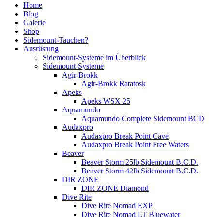
Home
Blog
Galerie
Shop
Sidemount-Tauchen?
Ausrüstung
Sidemount-Systeme im Überblick
Sidemount-Systeme
Agir-Brokk
Agir-Brokk Ratatosk
Apeks
Apeks WSX 25
Aquamundo
Aquamundo Complete Sidemount BCD
Audaxpro
Audaxpro Break Point Cave
Audaxpro Break Point Free Waters
Beaver
Beaver Storm 25lb Sidemount B.C.D.
Beaver Storm 42lb Sidemount B.C.D.
DIR ZONE
DIR ZONE Diamond
Dive Rite
Dive Rite Nomad EXP
Dive Rite Nomad LT Bluewater