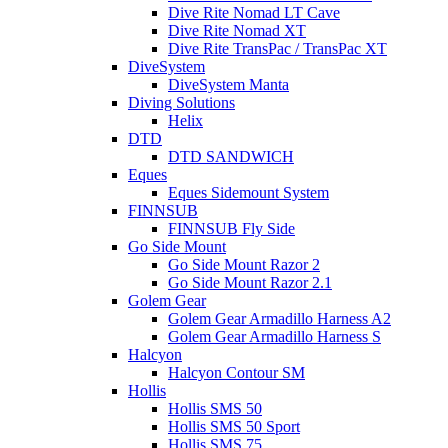
Dive Rite Nomad LT Cave
Dive Rite Nomad XT
Dive Rite TransPac / TransPac XT
DiveSystem
DiveSystem Manta
Diving Solutions
Helix
DTD
DTD SANDWICH
Eques
Eques Sidemount System
FINNSUB
FINNSUB Fly Side
Go Side Mount
Go Side Mount Razor 2
Go Side Mount Razor 2.1
Golem Gear
Golem Gear Armadillo Harness A2
Golem Gear Armadillo Harness S
Halcyon
Halcyon Contour SM
Hollis
Hollis SMS 50
Hollis SMS 50 Sport
Hollis SMS 75