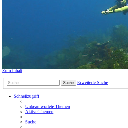
https://www.sidemount-forum.
Das alte Forum hier existiert n
Sidemount-Forum
Erlebe den Unterschied
Zum Inhalt
Erweiterte Suche
Suche
Schnellzugriff
Unbeantwortete Themen
Aktive Themen
Suche