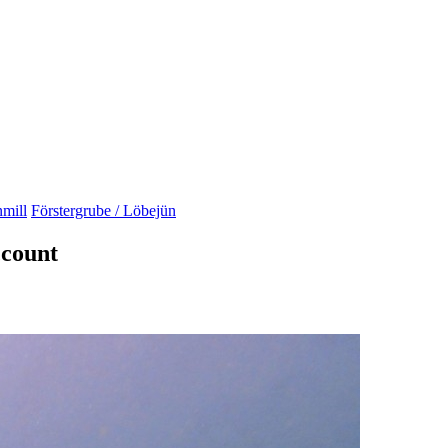
nmill
Förstergrube / Löbejün
ccount