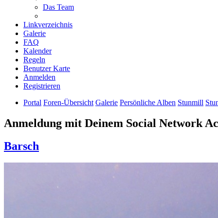
Das Team
Linkverzeichnis
Galerie
FAQ
Kalender
Regeln
Benutzer Karte
Anmelden
Registrieren
Portal
Foren-Übersicht
Galerie
Persönliche Alben
Stunmill
Stu
Anmeldung mit Deinem Social Network A
Barsch