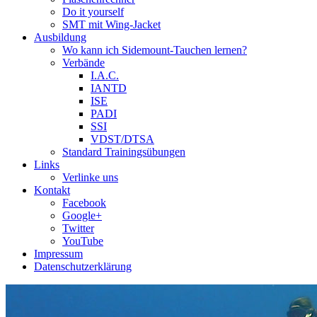
Do it yourself
SMT mit Wing-Jacket
Ausbildung
Wo kann ich Sidemount-Tauchen lernen?
Verbände
I.A.C.
IANTD
ISE
PADI
SSI
VDST/DTSA
Standard Trainingsübungen
Links
Verlinke uns
Kontakt
Facebook
Google+
Twitter
YouTube
Impressum
Datenschutzerklärung
Das Sidemount-Forum ist auf e