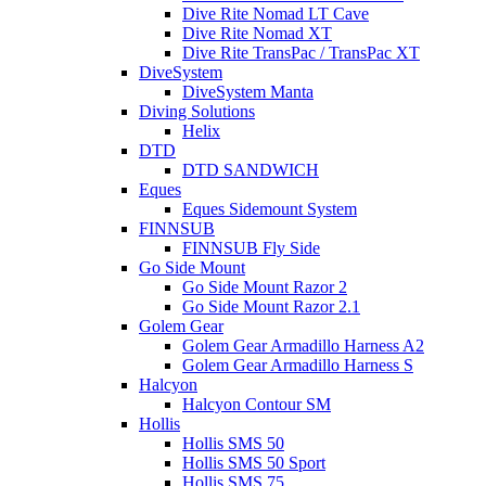
Dive Rite Nomad LT Cave
Dive Rite Nomad XT
Dive Rite TransPac / TransPac XT
DiveSystem
DiveSystem Manta
Diving Solutions
Helix
DTD
DTD SANDWICH
Eques
Eques Sidemount System
FINNSUB
FINNSUB Fly Side
Go Side Mount
Go Side Mount Razor 2
Go Side Mount Razor 2.1
Golem Gear
Golem Gear Armadillo Harness A2
Golem Gear Armadillo Harness S
Halcyon
Halcyon Contour SM
Hollis
Hollis SMS 50
Hollis SMS 50 Sport
Hollis SMS 75