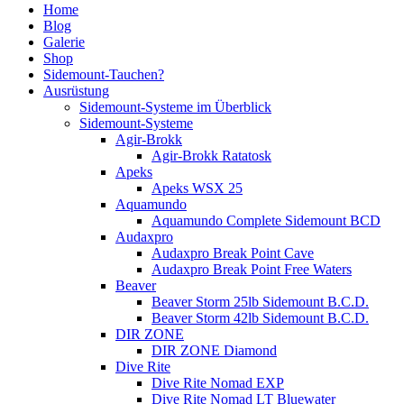
Home
Blog
Galerie
Shop
Sidemount-Tauchen?
Ausrüstung
Sidemount-Systeme im Überblick
Sidemount-Systeme
Agir-Brokk
Agir-Brokk Ratatosk
Apeks
Apeks WSX 25
Aquamundo
Aquamundo Complete Sidemount BCD
Audaxpro
Audaxpro Break Point Cave
Audaxpro Break Point Free Waters
Beaver
Beaver Storm 25lb Sidemount B.C.D.
Beaver Storm 42lb Sidemount B.C.D.
DIR ZONE
DIR ZONE Diamond
Dive Rite
Dive Rite Nomad EXP
Dive Rite Nomad LT Bluewater