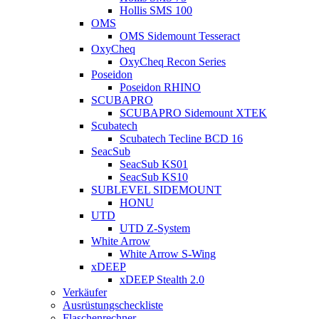
Hollis SMS 100
OMS
OMS Sidemount Tesseract
OxyCheq
OxyCheq Recon Series
Poseidon
Poseidon RHINO
SCUBAPRO
SCUBAPRO Sidemount XTEK
Scubatech
Scubatech Tecline BCD 16
SeacSub
SeacSub KS01
SeacSub KS10
SUBLEVEL SIDEMOUNT
HONU
UTD
UTD Z-System
White Arrow
White Arrow S-Wing
xDEEP
xDEEP Stealth 2.0
Verkäufer
Ausrüstungscheckliste
Flaschenrechner