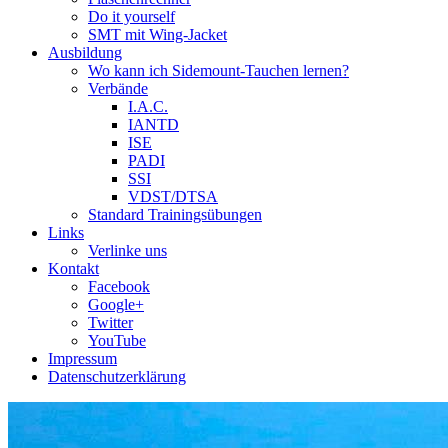
Do it yourself
SMT mit Wing-Jacket
Ausbildung
Wo kann ich Sidemount-Tauchen lernen?
Verbände
I.A.C.
IANTD
ISE
PADI
SSI
VDST/DTSA
Standard Trainingsübungen
Links
Verlinke uns
Kontakt
Facebook
Google+
Twitter
YouTube
Impressum
Datenschutzerklärung
Das Sidemount-Forum ist auf