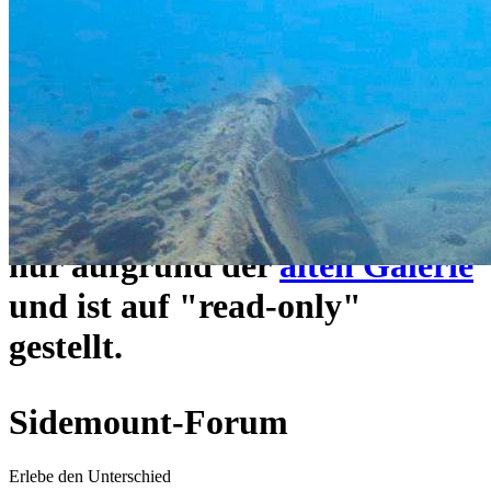
ein neues Forensystem
umgezogen und wie gewohnt
unter
https://www.sidemount-
forum.com
erreichbar.
Das alte Forum hier existiert
nur aufgrund der
alten Galerie
und ist auf "read-only"
gestellt.
Sidemount-Forum
Erlebe den Unterschied