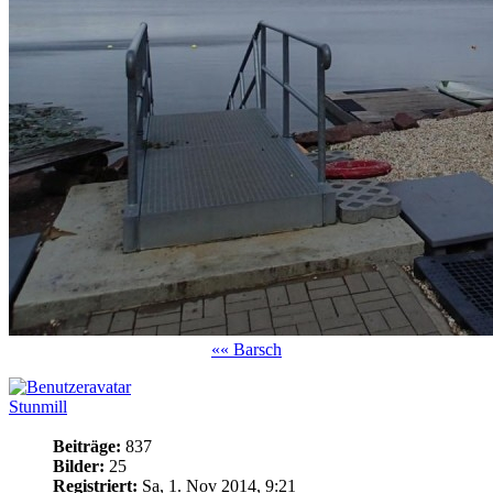
«« Barsch
Stunmill
Beiträge:
837
Bilder:
25
Registriert:
Sa, 1. Nov 2014, 9:21