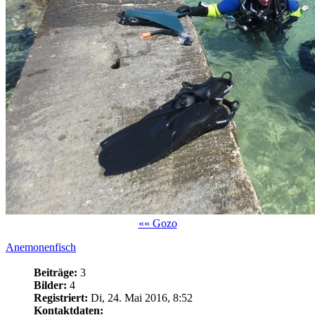
«« Gozo
Anemonenfisch
Beiträge:
3
Bilder:
4
Registriert:
Di, 24. Mai 2016, 8:52
Kontaktdaten: