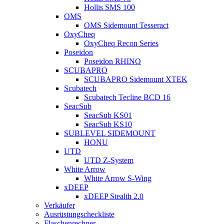
Hollis SMS 100
OMS
OMS Sidemount Tesseract
OxyCheq
OxyCheq Recon Series
Poseidon
Poseidon RHINO
SCUBAPRO
SCUBAPRO Sidemount XTEK
Scubatech
Scubatech Tecline BCD 16
SeacSub
SeacSub KS01
SeacSub KS10
SUBLEVEL SIDEMOUNT
HONU
UTD
UTD Z-System
White Arrow
White Arrow S-Wing
xDEEP
xDEEP Stealth 2.0
Verkäufer
Ausrüstungscheckliste
Flaschenrechner