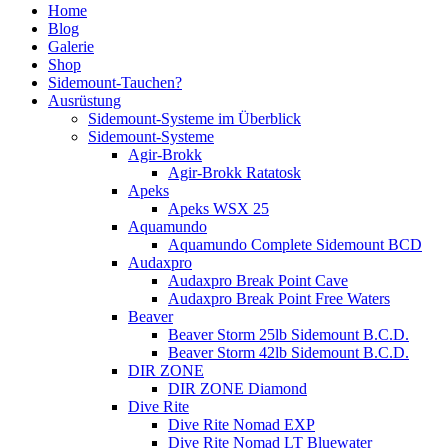
Home
Blog
Galerie
Shop
Sidemount-Tauchen?
Ausrüstung
Sidemount-Systeme im Überblick
Sidemount-Systeme
Agir-Brokk
Agir-Brokk Ratatosk
Apeks
Apeks WSX 25
Aquamundo
Aquamundo Complete Sidemount BCD
Audaxpro
Audaxpro Break Point Cave
Audaxpro Break Point Free Waters
Beaver
Beaver Storm 25lb Sidemount B.C.D.
Beaver Storm 42lb Sidemount B.C.D.
DIR ZONE
DIR ZONE Diamond
Dive Rite
Dive Rite Nomad EXP
Dive Rite Nomad LT Bluewater