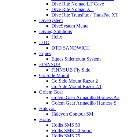
Dive Rite Nomad LT Cave
Dive Rite Nomad XT
Dive Rite TransPac / TransPac XT
DiveSystem
DiveSystem Manta
Diving Solutions
Helix
DTD
DTD SANDWICH
Eques
Eques Sidemount System
FINNSUB
FINNSUB Fly Side
Go Side Mount
Go Side Mount Razor 2
Go Side Mount Razor 2.1
Golem Gear
Golem Gear Armadillo Harness A2
Golem Gear Armadillo Harness S
Halcyon
Halcyon Contour SM
Hollis
Hollis SMS 50
Hollis SMS 50 Sport
Hollis SMS 75