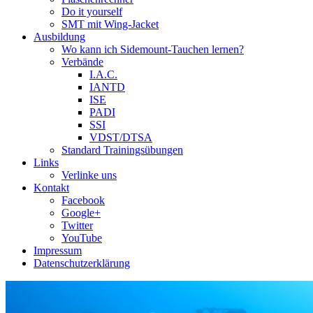
Do it yourself
SMT mit Wing-Jacket
Ausbildung
Wo kann ich Sidemount-Tauchen lernen?
Verbände
I.A.C.
IANTD
ISE
PADI
SSI
VDST/DTSA
Standard Trainingsübungen
Links
Verlinke uns
Kontakt
Facebook
Google+
Twitter
YouTube
Impressum
Datenschutzerklärung
Das Sidemount-Forum ist auf