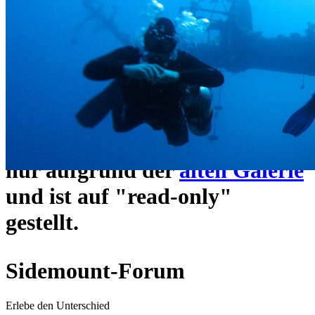
ein neues Forensystem
umgezogen und wie gewohnt
unter
https://www.sidemount-
forum.com
erreichbar.
Das alte Forum hier existiert
nur aufgrund der
alten Galerie
und ist auf "read-only"
gestellt.
Sidemount-Forum
Erlebe den Unterschied