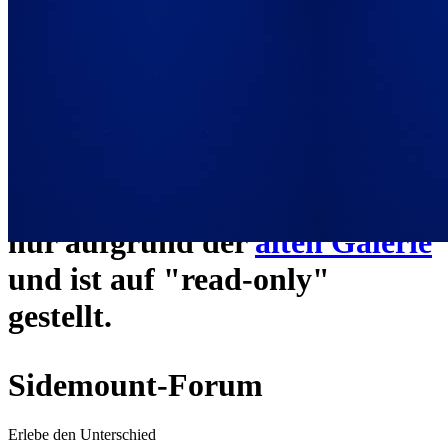
ein neues Forensystem
umgezogen und wie gewohnt
unter
https://www.sidemount-
forum.com
erreichbar.
Das alte Forum hier existiert
nur aufgrund der
alten Galerie
und ist auf "read-only"
gestellt.
Sidemount-Forum
Erlebe den Unterschied