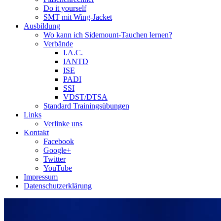
Do it yourself
SMT mit Wing-Jacket
Ausbildung
Wo kann ich Sidemount-Tauchen lernen?
Verbände
I.A.C.
IANTD
ISE
PADI
SSI
VDST/DTSA
Standard Trainingsübungen
Links
Verlinke uns
Kontakt
Facebook
Google+
Twitter
YouTube
Impressum
Datenschutzerklärung
Das Sidemount-Forum ist auf