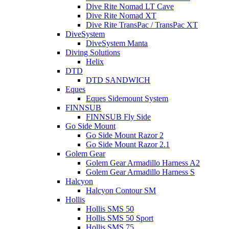
Dive Rite Nomad LT Cave
Dive Rite Nomad XT
Dive Rite TransPac / TransPac XT
DiveSystem
DiveSystem Manta
Diving Solutions
Helix
DTD
DTD SANDWICH
Eques
Eques Sidemount System
FINNSUB
FINNSUB Fly Side
Go Side Mount
Go Side Mount Razor 2
Go Side Mount Razor 2.1
Golem Gear
Golem Gear Armadillo Harness A2
Golem Gear Armadillo Harness S
Halcyon
Halcyon Contour SM
Hollis
Hollis SMS 50
Hollis SMS 50 Sport
Hollis SMS 75