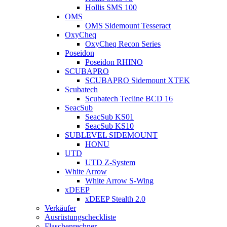
Hollis SMS 100
OMS
OMS Sidemount Tesseract
OxyCheq
OxyCheq Recon Series
Poseidon
Poseidon RHINO
SCUBAPRO
SCUBAPRO Sidemount XTEK
Scubatech
Scubatech Tecline BCD 16
SeacSub
SeacSub KS01
SeacSub KS10
SUBLEVEL SIDEMOUNT
HONU
UTD
UTD Z-System
White Arrow
White Arrow S-Wing
xDEEP
xDEEP Stealth 2.0
Verkäufer
Ausrüstungscheckliste
Flaschenrechner