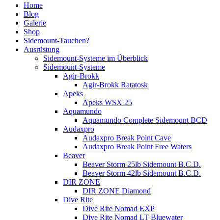
Home
Blog
Galerie
Shop
Sidemount-Tauchen?
Ausrüstung
Sidemount-Systeme im Überblick
Sidemount-Systeme
Agir-Brokk
Agir-Brokk Ratatosk
Apeks
Apeks WSX 25
Aquamundo
Aquamundo Complete Sidemount BCD
Audaxpro
Audaxpro Break Point Cave
Audaxpro Break Point Free Waters
Beaver
Beaver Storm 25lb Sidemount B.C.D.
Beaver Storm 42lb Sidemount B.C.D.
DIR ZONE
DIR ZONE Diamond
Dive Rite
Dive Rite Nomad EXP
Dive Rite Nomad LT Bluewater