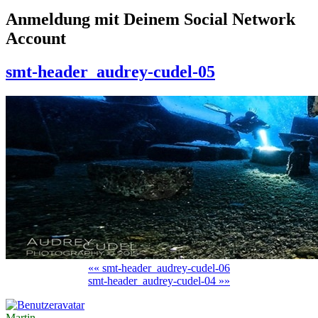
Anmeldung mit Deinem Social Network
Account
smt-header_audrey-cudel-05
«« smt-header_audrey-cudel-06
smt-header_audrey-cudel-04 »»
Martin