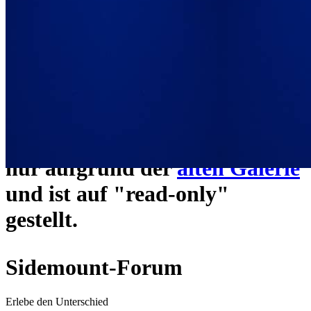
ein neues Forensystem
umgezogen und wie gewohnt
unter
https://www.sidemount-
forum.com
erreichbar.
Das alte Forum hier existiert
nur aufgrund der
alten Galerie
und ist auf "read-only"
gestellt.
Sidemount-Forum
Erlebe den Unterschied