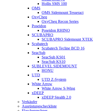
Hollis SMS 100
OMS
OMS Sidemount Tesseract
OxyCheq
OxyCheq Recon Series
Poseidon
Poseidon RHINO
SCUBAPRO
SCUBAPRO Sidemount XTEK
Scubatech
Scubatech Tecline BCD 16
SeacSub
SeacSub KS01
SeacSub KS10
SUBLEVEL SIDEMOUNT
HONU
UTD
UTD Z-System
White Arrow
White Arrow S-Wing
xDEEP
xDEEP Stealth 2.0
Verkäufer
Ausrüstungscheckliste
Flaschenrechner