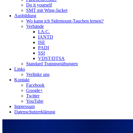
Do it yourself
SMT mit Wing-Jacket
Ausbildung
Wo kann ich Sidemount-Tauchen lernen?
Verbände
I.A.C.
IANTD
ISE
PADI
SSI
VDST/DTSA
Standard Trainingsübungen
Links
Verlinke uns
Kontakt
Facebook
Google+
Twitter
YouTube
Impressum
Datenschutzerklärung
Das Sidemount-Forum ist auf