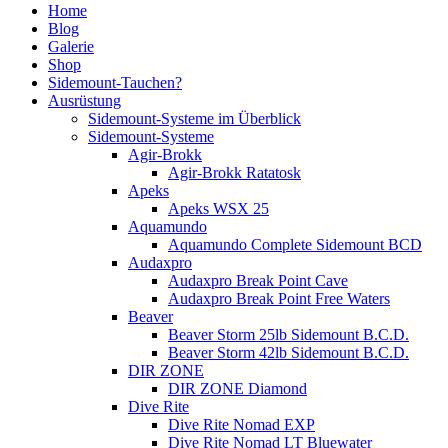
Home
Blog
Galerie
Shop
Sidemount-Tauchen?
Ausrüstung
Sidemount-Systeme im Überblick
Sidemount-Systeme
Agir-Brokk
Agir-Brokk Ratatosk
Apeks
Apeks WSX 25
Aquamundo
Aquamundo Complete Sidemount BCD
Audaxpro
Audaxpro Break Point Cave
Audaxpro Break Point Free Waters
Beaver
Beaver Storm 25lb Sidemount B.C.D.
Beaver Storm 42lb Sidemount B.C.D.
DIR ZONE
DIR ZONE Diamond
Dive Rite
Dive Rite Nomad EXP
Dive Rite Nomad LT Bluewater