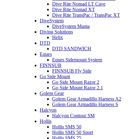
Dive Rite Nomad LT Cave
Dive Rite Nomad XT
Dive Rite TransPac / TransPac XT
DiveSystem
DiveSystem Manta
Diving Solutions
Helix
DTD
DTD SANDWICH
Eques
Eques Sidemount System
FINNSUB
FINNSUB Fly Side
Go Side Mount
Go Side Mount Razor 2
Go Side Mount Razor 2.1
Golem Gear
Golem Gear Armadillo Harness A2
Golem Gear Armadillo Harness S
Halcyon
Halcyon Contour SM
Hollis
Hollis SMS 50
Hollis SMS 50 Sport
Hollis SMS 75