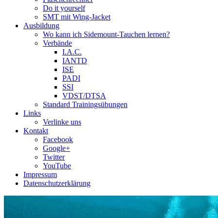
Do it yourself
SMT mit Wing-Jacket
Ausbildung
Wo kann ich Sidemount-Tauchen lernen?
Verbände
I.A.C.
IANTD
ISE
PADI
SSI
VDST/DTSA
Standard Trainingsübungen
Links
Verlinke uns
Kontakt
Facebook
Google+
Twitter
YouTube
Impressum
Datenschutzerklärung
Das Sidemount-Forum ist auf