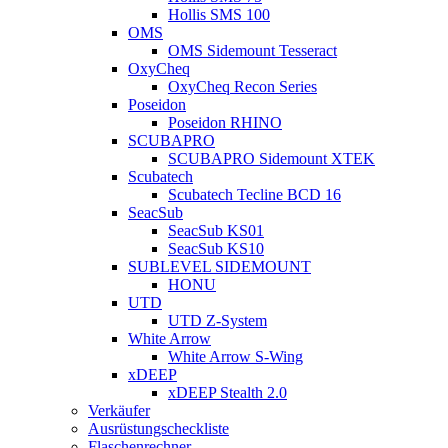
Hollis SMS 100
OMS
OMS Sidemount Tesseract
OxyCheq
OxyCheq Recon Series
Poseidon
Poseidon RHINO
SCUBAPRO
SCUBAPRO Sidemount XTEK
Scubatech
Scubatech Tecline BCD 16
SeacSub
SeacSub KS01
SeacSub KS10
SUBLEVEL SIDEMOUNT
HONU
UTD
UTD Z-System
White Arrow
White Arrow S-Wing
xDEEP
xDEEP Stealth 2.0
Verkäufer
Ausrüstungscheckliste
Flaschenrechner