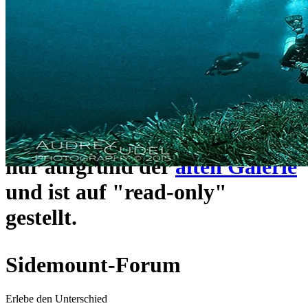
ein neues Forensystem
umgezogen und wie gewohnt
unter
https://www.sidemount-
forum.com
erreichbar.
Das alte Forum hier existiert
nur aufgrund der
alten Galerie
und ist auf "read-only"
gestellt.
Sidemount-Forum
Erlebe den Unterschied