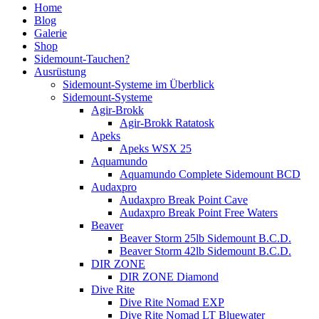
Home
Blog
Galerie
Shop
Sidemount-Tauchen?
Ausrüstung
Sidemount-Systeme im Überblick
Sidemount-Systeme
Agir-Brokk
Agir-Brokk Ratatosk
Apeks
Apeks WSX 25
Aquamundo
Aquamundo Complete Sidemount BCD
Audaxpro
Audaxpro Break Point Cave
Audaxpro Break Point Free Waters
Beaver
Beaver Storm 25lb Sidemount B.C.D.
Beaver Storm 42lb Sidemount B.C.D.
DIR ZONE
DIR ZONE Diamond
Dive Rite
Dive Rite Nomad EXP
Dive Rite Nomad LT Bluewater