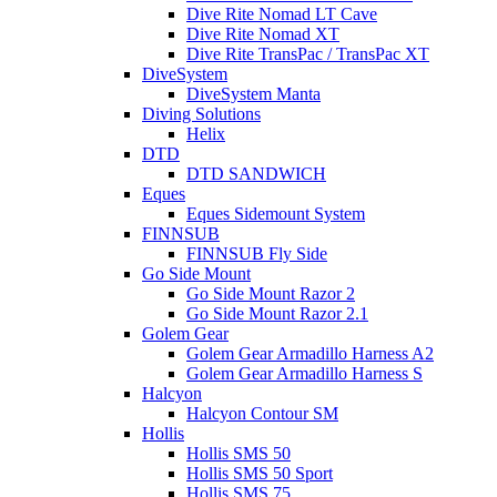
Dive Rite Nomad LT Cave
Dive Rite Nomad XT
Dive Rite TransPac / TransPac XT
DiveSystem
DiveSystem Manta
Diving Solutions
Helix
DTD
DTD SANDWICH
Eques
Eques Sidemount System
FINNSUB
FINNSUB Fly Side
Go Side Mount
Go Side Mount Razor 2
Go Side Mount Razor 2.1
Golem Gear
Golem Gear Armadillo Harness A2
Golem Gear Armadillo Harness S
Halcyon
Halcyon Contour SM
Hollis
Hollis SMS 50
Hollis SMS 50 Sport
Hollis SMS 75