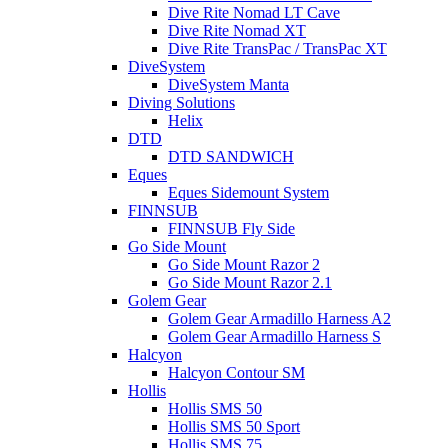
Dive Rite Nomad LT Cave
Dive Rite Nomad XT
Dive Rite TransPac / TransPac XT
DiveSystem
DiveSystem Manta
Diving Solutions
Helix
DTD
DTD SANDWICH
Eques
Eques Sidemount System
FINNSUB
FINNSUB Fly Side
Go Side Mount
Go Side Mount Razor 2
Go Side Mount Razor 2.1
Golem Gear
Golem Gear Armadillo Harness A2
Golem Gear Armadillo Harness S
Halcyon
Halcyon Contour SM
Hollis
Hollis SMS 50
Hollis SMS 50 Sport
Hollis SMS 75