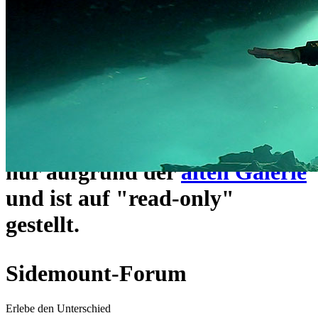
ein neues Forensystem
umgezogen und wie gewohnt
unter
https://www.sidemount-
forum.com
erreichbar.
Das alte Forum hier existiert
nur aufgrund der
alten Galerie
und ist auf "read-only"
gestellt.
Sidemount-Forum
Erlebe den Unterschied