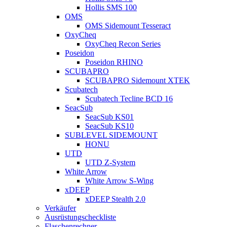
Hollis SMS 100
OMS
OMS Sidemount Tesseract
OxyCheq
OxyCheq Recon Series
Poseidon
Poseidon RHINO
SCUBAPRO
SCUBAPRO Sidemount XTEK
Scubatech
Scubatech Tecline BCD 16
SeacSub
SeacSub KS01
SeacSub KS10
SUBLEVEL SIDEMOUNT
HONU
UTD
UTD Z-System
White Arrow
White Arrow S-Wing
xDEEP
xDEEP Stealth 2.0
Verkäufer
Ausrüstungscheckliste
Flaschenrechner