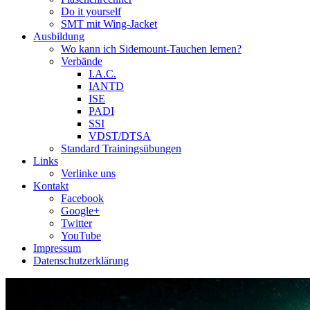
Do it yourself
SMT mit Wing-Jacket
Ausbildung
Wo kann ich Sidemount-Tauchen lernen?
Verbände
I.A.C.
IANTD
ISE
PADI
SSI
VDST/DTSA
Standard Trainingsübungen
Links
Verlinke uns
Kontakt
Facebook
Google+
Twitter
YouTube
Impressum
Datenschutzerklärung
Das Sidemount-Forum ist auf