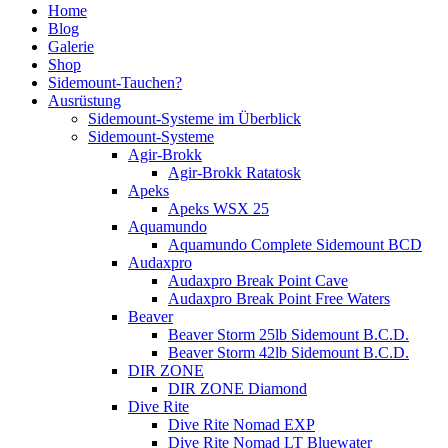
Home
Blog
Galerie
Shop
Sidemount-Tauchen?
Ausrüstung
Sidemount-Systeme im Überblick
Sidemount-Systeme
Agir-Brokk
Agir-Brokk Ratatosk
Apeks
Apeks WSX 25
Aquamundo
Aquamundo Complete Sidemount BCD
Audaxpro
Audaxpro Break Point Cave
Audaxpro Break Point Free Waters
Beaver
Beaver Storm 25lb Sidemount B.C.D.
Beaver Storm 42lb Sidemount B.C.D.
DIR ZONE
DIR ZONE Diamond
Dive Rite
Dive Rite Nomad EXP
Dive Rite Nomad LT Bluewater