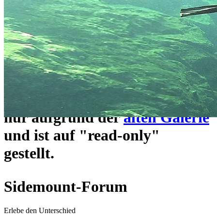
ein neues Forensystem
umgezogen und wie gewohnt
unter
https://www.sidemount-
forum.com
erreichbar.
Das alte Forum hier existiert
nur aufgrund der
alten Galerie
und ist auf "read-only"
gestellt.
Sidemount-Forum
Erlebe den Unterschied