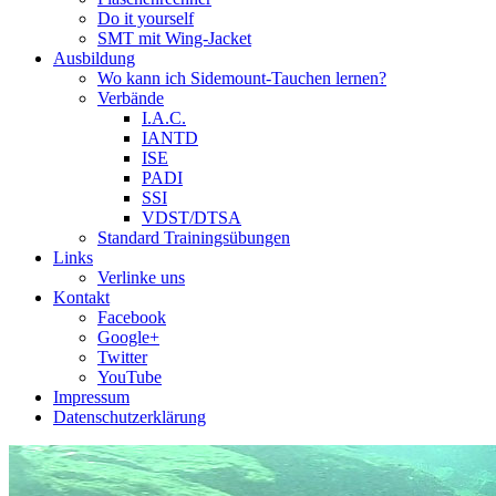
Do it yourself
SMT mit Wing-Jacket
Ausbildung
Wo kann ich Sidemount-Tauchen lernen?
Verbände
I.A.C.
IANTD
ISE
PADI
SSI
VDST/DTSA
Standard Trainingsübungen
Links
Verlinke uns
Kontakt
Facebook
Google+
Twitter
YouTube
Impressum
Datenschutzerklärung
Das Sidemount-Forum ist auf