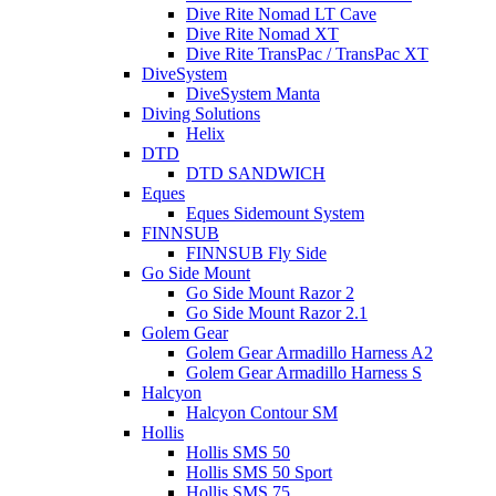
Dive Rite Nomad LT Cave
Dive Rite Nomad XT
Dive Rite TransPac / TransPac XT
DiveSystem
DiveSystem Manta
Diving Solutions
Helix
DTD
DTD SANDWICH
Eques
Eques Sidemount System
FINNSUB
FINNSUB Fly Side
Go Side Mount
Go Side Mount Razor 2
Go Side Mount Razor 2.1
Golem Gear
Golem Gear Armadillo Harness A2
Golem Gear Armadillo Harness S
Halcyon
Halcyon Contour SM
Hollis
Hollis SMS 50
Hollis SMS 50 Sport
Hollis SMS 75