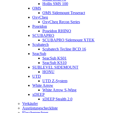
Hollis SMS 100
OMS
OMS Sidemount Tesseract
OxyCheq
OxyCheq Recon Series
Poseidon
Poseidon RHINO
SCUBAPRO
SCUBAPRO Sidemount XTEK
Scubatech
Scubatech Tecline BCD 16
SeacSub
SeacSub KS01
SeacSub KS10
SUBLEVEL SIDEMOUNT
HONU
UTD
UTD Z-System
White Arrow
White Arrow S-Wing
xDEEP
xDEEP Stealth 2.0
Verkäufer
Ausrüstungscheckliste
Flaschenrechner