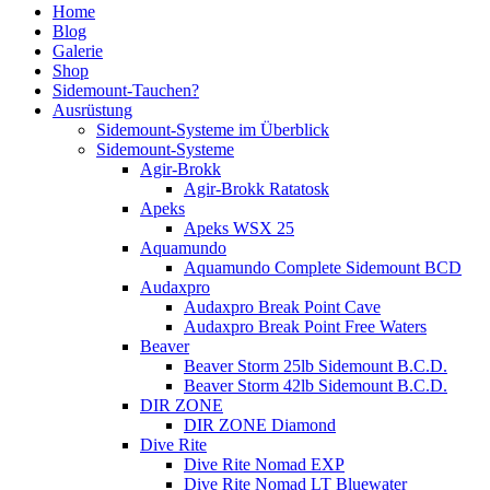
Home
Blog
Galerie
Shop
Sidemount-Tauchen?
Ausrüstung
Sidemount-Systeme im Überblick
Sidemount-Systeme
Agir-Brokk
Agir-Brokk Ratatosk
Apeks
Apeks WSX 25
Aquamundo
Aquamundo Complete Sidemount BCD
Audaxpro
Audaxpro Break Point Cave
Audaxpro Break Point Free Waters
Beaver
Beaver Storm 25lb Sidemount B.C.D.
Beaver Storm 42lb Sidemount B.C.D.
DIR ZONE
DIR ZONE Diamond
Dive Rite
Dive Rite Nomad EXP
Dive Rite Nomad LT Bluewater