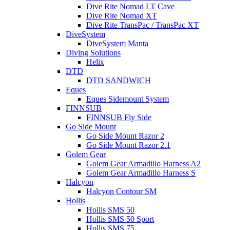
Dive Rite Nomad LT Cave
Dive Rite Nomad XT
Dive Rite TransPac / TransPac XT
DiveSystem
DiveSystem Manta
Diving Solutions
Helix
DTD
DTD SANDWICH
Eques
Eques Sidemount System
FINNSUB
FINNSUB Fly Side
Go Side Mount
Go Side Mount Razor 2
Go Side Mount Razor 2.1
Golem Gear
Golem Gear Armadillo Harness A2
Golem Gear Armadillo Harness S
Halcyon
Halcyon Contour SM
Hollis
Hollis SMS 50
Hollis SMS 50 Sport
Hollis SMS 75