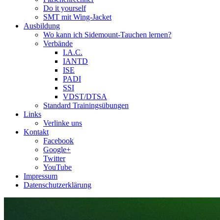
Do it yourself
SMT mit Wing-Jacket
Ausbildung
Wo kann ich Sidemount-Tauchen lernen?
Verbände
I.A.C.
IANTD
ISE
PADI
SSI
VDST/DTSA
Standard Trainingsübungen
Links
Verlinke uns
Kontakt
Facebook
Google+
Twitter
YouTube
Impressum
Datenschutzerklärung
Das Sidemount-Forum ist auf e