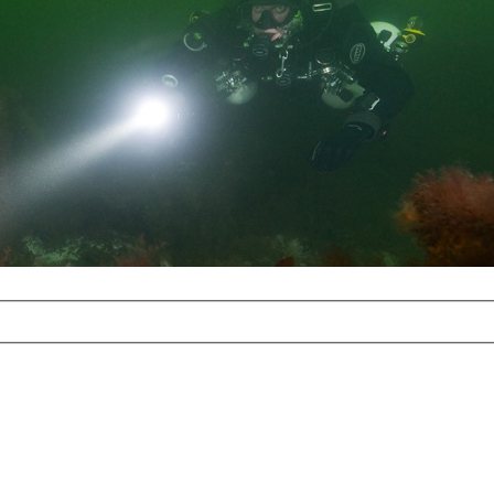
com
erreichbar.
ur aufgrund der
alten Galerie
und 