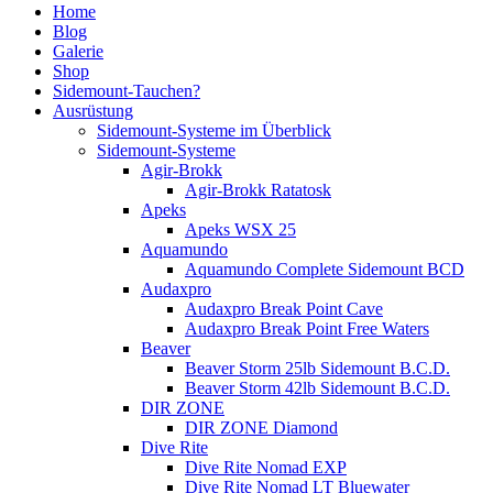
Home
Blog
Galerie
Shop
Sidemount-Tauchen?
Ausrüstung
Sidemount-Systeme im Überblick
Sidemount-Systeme
Agir-Brokk
Agir-Brokk Ratatosk
Apeks
Apeks WSX 25
Aquamundo
Aquamundo Complete Sidemount BCD
Audaxpro
Audaxpro Break Point Cave
Audaxpro Break Point Free Waters
Beaver
Beaver Storm 25lb Sidemount B.C.D.
Beaver Storm 42lb Sidemount B.C.D.
DIR ZONE
DIR ZONE Diamond
Dive Rite
Dive Rite Nomad EXP
Dive Rite Nomad LT Bluewater