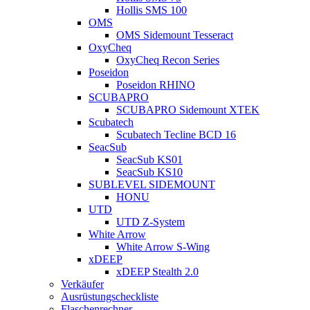
Hollis SMS 100
OMS
OMS Sidemount Tesseract
OxyCheq
OxyCheq Recon Series
Poseidon
Poseidon RHINO
SCUBAPRO
SCUBAPRO Sidemount XTEK
Scubatech
Scubatech Tecline BCD 16
SeacSub
SeacSub KS01
SeacSub KS10
SUBLEVEL SIDEMOUNT
HONU
UTD
UTD Z-System
White Arrow
White Arrow S-Wing
xDEEP
xDEEP Stealth 2.0
Verkäufer
Ausrüstungscheckliste
Flaschenrechner