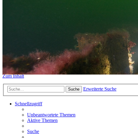
https://www.sidemount-forum.
Das alte Forum hier existiert n
Sidemount-Forum
Erlebe den Unterschied
Zum Inhalt
Erweiterte Suche
Suche
Schnellzugriff
Unbeantwortete Themen
Aktive Themen
Suche