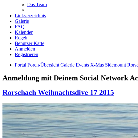
Das Team
Linkverzeichnis
Galerie
FAQ
Kalender
Regeln
Benutzer Karte
Anmelden
Registrieren
Portal
Foren-Übersicht
Galerie
Events
X-Mas Sidemount Rorsc
Anmeldung mit Deinem Social Network A
Rorschach Weihnachtsdive 17 2015