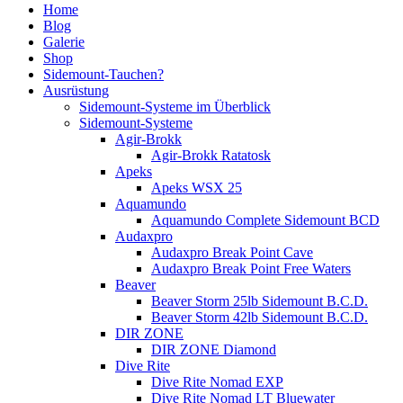
Home
Blog
Galerie
Shop
Sidemount-Tauchen?
Ausrüstung
Sidemount-Systeme im Überblick
Sidemount-Systeme
Agir-Brokk
Agir-Brokk Ratatosk
Apeks
Apeks WSX 25
Aquamundo
Aquamundo Complete Sidemount BCD
Audaxpro
Audaxpro Break Point Cave
Audaxpro Break Point Free Waters
Beaver
Beaver Storm 25lb Sidemount B.C.D.
Beaver Storm 42lb Sidemount B.C.D.
DIR ZONE
DIR ZONE Diamond
Dive Rite
Dive Rite Nomad EXP
Dive Rite Nomad LT Bluewater