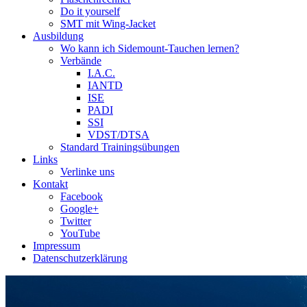
Do it yourself
SMT mit Wing-Jacket
Ausbildung
Wo kann ich Sidemount-Tauchen lernen?
Verbände
I.A.C.
IANTD
ISE
PADI
SSI
VDST/DTSA
Standard Trainingsübungen
Links
Verlinke uns
Kontakt
Facebook
Google+
Twitter
YouTube
Impressum
Datenschutzerklärung
Das Sidemount-Forum ist auf