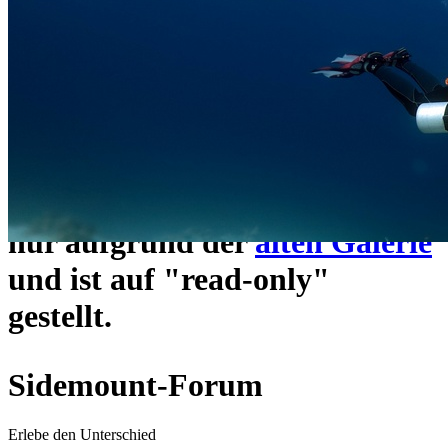
ein neues Forensystem
umgezogen und wie gewohnt
unter
https://www.sidemount-
forum.com
erreichbar.
Das alte Forum hier existiert
nur aufgrund der
alten Galerie
und ist auf "read-only"
gestellt.
Sidemount-Forum
Erlebe den Unterschied