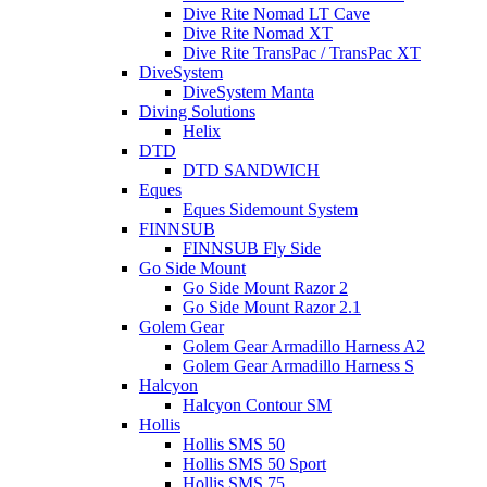
Dive Rite Nomad LT Cave
Dive Rite Nomad XT
Dive Rite TransPac / TransPac XT
DiveSystem
DiveSystem Manta
Diving Solutions
Helix
DTD
DTD SANDWICH
Eques
Eques Sidemount System
FINNSUB
FINNSUB Fly Side
Go Side Mount
Go Side Mount Razor 2
Go Side Mount Razor 2.1
Golem Gear
Golem Gear Armadillo Harness A2
Golem Gear Armadillo Harness S
Halcyon
Halcyon Contour SM
Hollis
Hollis SMS 50
Hollis SMS 50 Sport
Hollis SMS 75