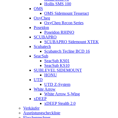
Hollis SMS 100
OMS
OMS Sidemount Tesseract
OxyCheq
OxyCheq Recon Series
Poseidon
Poseidon RHINO
SCUBAPRO
SCUBAPRO Sidemount XTEK
Scubatech
Scubatech Tecline BCD 16
SeacSub
SeacSub KS01
SeacSub KS10
SUBLEVEL SIDEMOUNT
HONU
UTD
UTD Z-System
White Arrow
White Arrow S-Wing
xDEEP
xDEEP Stealth 2.0
Verkäufer
Ausrüstungscheckliste
Flaschenrechner