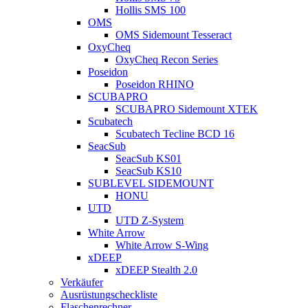
Hollis SMS 100
OMS
OMS Sidemount Tesseract
OxyCheq
OxyCheq Recon Series
Poseidon
Poseidon RHINO
SCUBAPRO
SCUBAPRO Sidemount XTEK
Scubatech
Scubatech Tecline BCD 16
SeacSub
SeacSub KS01
SeacSub KS10
SUBLEVEL SIDEMOUNT
HONU
UTD
UTD Z-System
White Arrow
White Arrow S-Wing
xDEEP
xDEEP Stealth 2.0
Verkäufer
Ausrüstungscheckliste
Flaschenrechner