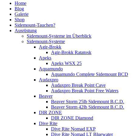
Home
Blog
Galerie
Shop
Sidemount-Tauchen?
Ausrüstung
Sidemount-Systeme im Überblick
Sidemount-Systeme
Agir-Brokk
Agir-Brokk Ratatosk
Apeks
Apeks WSX 25
Aquamundo
Aquamundo Complete Sidemount BCD
Audaxpro
Audaxpro Break Point Cave
Audaxpro Break Point Free Waters
Beaver
Beaver Storm 25lb Sidemount B.C.D.
Beaver Storm 42lb Sidemount B.C.D.
DIR ZONE
DIR ZONE Diamond
Dive Rite
Dive Rite Nomad EXP
Dive Rite Nomad LT Bluewater