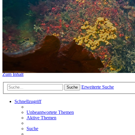
https://www.sidemount-forum.
Das alte Forum hier existiert n
Sidemount-Forum
Erlebe den Unterschied
Zum Inhalt
Erweiterte Suche
Suche
Schnellzugriff
Unbeantwortete Themen
Aktive Themen
Suche