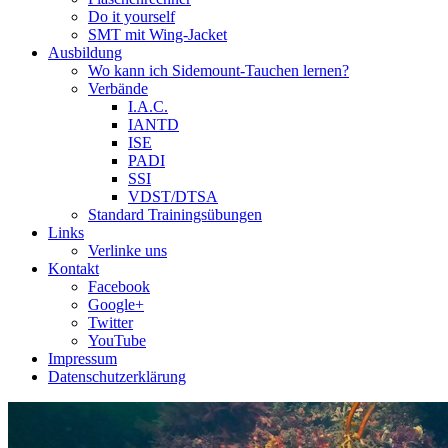
Do it yourself
SMT mit Wing-Jacket
Ausbildung
Wo kann ich Sidemount-Tauchen lernen?
Verbände
I.A.C.
IANTD
ISE
PADI
SSI
VDST/DTSA
Standard Trainingsübungen
Links
Verlinke uns
Kontakt
Facebook
Google+
Twitter
YouTube
Impressum
Datenschutzerklärung
Das Sidemount-Forum ist auf e