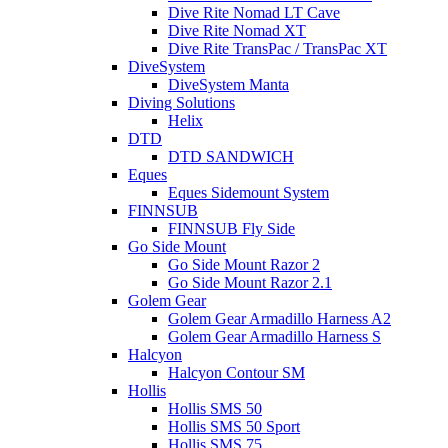
Dive Rite Nomad LT Cave
Dive Rite Nomad XT
Dive Rite TransPac / TransPac XT
DiveSystem
DiveSystem Manta
Diving Solutions
Helix
DTD
DTD SANDWICH
Eques
Eques Sidemount System
FINNSUB
FINNSUB Fly Side
Go Side Mount
Go Side Mount Razor 2
Go Side Mount Razor 2.1
Golem Gear
Golem Gear Armadillo Harness A2
Golem Gear Armadillo Harness S
Halcyon
Halcyon Contour SM
Hollis
Hollis SMS 50
Hollis SMS 50 Sport
Hollis SMS 75