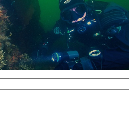
com
erreichbar.
ur aufgrund der
alten Galerie
und 