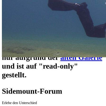
ein neues Forensystem
umgezogen und wie gewohnt
unter
https://www.sidemount-
forum.com
erreichbar.
Das alte Forum hier existiert
nur aufgrund der
alten Galerie
und ist auf "read-only"
gestellt.
Sidemount-Forum
Erlebe den Unterschied