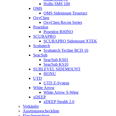
Hollis SMS 100
OMS
OMS Sidemount Tesseract
OxyCheq
OxyCheq Recon Series
Poseidon
Poseidon RHINO
SCUBAPRO
SCUBAPRO Sidemount XTEK
Scubatech
Scubatech Tecline BCD 16
SeacSub
SeacSub KS01
SeacSub KS10
SUBLEVEL SIDEMOUNT
HONU
UTD
UTD Z-System
White Arrow
White Arrow S-Wing
xDEEP
xDEEP Stealth 2.0
Verkäufer
Ausrüstungscheckliste
Flaschenrechner