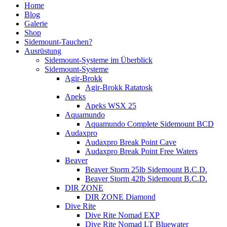
Home
Blog
Galerie
Shop
Sidemount-Tauchen?
Ausrüstung
Sidemount-Systeme im Überblick
Sidemount-Systeme
Agir-Brokk
Agir-Brokk Ratatosk
Apeks
Apeks WSX 25
Aquamundo
Aquamundo Complete Sidemount BCD
Audaxpro
Audaxpro Break Point Cave
Audaxpro Break Point Free Waters
Beaver
Beaver Storm 25lb Sidemount B.C.D.
Beaver Storm 42lb Sidemount B.C.D.
DIR ZONE
DIR ZONE Diamond
Dive Rite
Dive Rite Nomad EXP
Dive Rite Nomad LT Bluewater