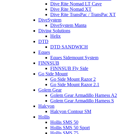
Dive Rite Nomad LT Cave
Dive Rite Nomad XT
Dive Rite TransPac / TransPac XT
DiveSystem
DiveSystem Manta
Diving Solutions
Helix
DTD
DTD SANDWICH
Eques
Eques Sidemount System
FINNSUB
FINNSUB Fly Side
Go Side Mount
Go Side Mount Razor 2
Go Side Mount Razor 2.1
Golem Gear
Golem Gear Armadillo Harness A2
Golem Gear Armadillo Harness S
Halcyon
Halcyon Contour SM
Hollis
Hollis SMS 50
Hollis SMS 50 Sport
Hollis SMS 75