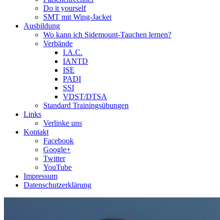
Do it yourself
SMT mit Wing-Jacket
Ausbildung
Wo kann ich Sidemount-Tauchen lernen?
Verbände
I.A.C.
IANTD
ISE
PADI
SSI
VDST/DTSA
Standard Trainingsübungen
Links
Verlinke uns
Kontakt
Facebook
Google+
Twitter
YouTube
Impressum
Datenschutzerklärung
Das Sidemount-Forum ist auf