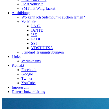
Do it yourself
SMT mit Wing-Jacket
Ausbildung
Wo kann ich Sidemount-Tauchen lernen?
Verbände
I.A.C.
IANTD
ISE
PADI
SSI
VDST/DTSA
Standard Trainingsübungen
Links
Verlinke uns
Kontakt
Facebook
Google+
Twitter
YouTube
Impressum
Datenschutzerklärung
Das Sidemount-Forum ist auf