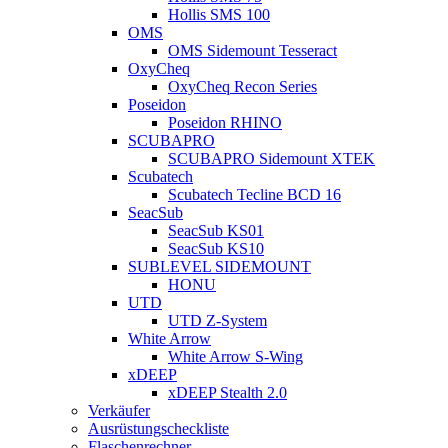
Hollis SMS 100
OMS
OMS Sidemount Tesseract
OxyCheq
OxyCheq Recon Series
Poseidon
Poseidon RHINO
SCUBAPRO
SCUBAPRO Sidemount XTEK
Scubatech
Scubatech Tecline BCD 16
SeacSub
SeacSub KS01
SeacSub KS10
SUBLEVEL SIDEMOUNT
HONU
UTD
UTD Z-System
White Arrow
White Arrow S-Wing
xDEEP
xDEEP Stealth 2.0
Verkäufer
Ausrüstungscheckliste
Flaschenrechner