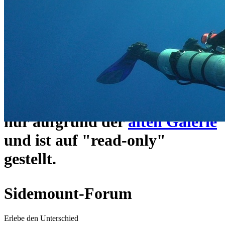
ein neues Forensystem
umgezogen und wie gewohnt
unter
https://www.sidemount-
forum.com
erreichbar.
Das alte Forum hier existiert
nur aufgrund der
alten Galerie
und ist auf "read-only"
gestellt.
Sidemount-Forum
Erlebe den Unterschied