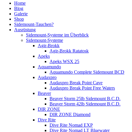
Home
Blog
Galerie
Shop
Sidemount-Tauchen?
Ausrüstung
Sidemount-Systeme im Überblick
Sidemount-Systeme
Agir-Brokk
Agir-Brokk Ratatosk
Apeks
Apeks WSX 25
Aquamundo
Aquamundo Complete Sidemount BCD
Audaxpro
Audaxpro Break Point Cave
Audaxpro Break Point Free Waters
Beaver
Beaver Storm 25lb Sidemount B.C.D.
Beaver Storm 42lb Sidemount B.C.D.
DIR ZONE
DIR ZONE Diamond
Dive Rite
Dive Rite Nomad EXP
Dive Rite Nomad LT Bluewater