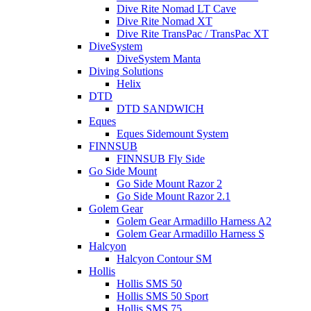
Dive Rite Nomad LT Cave
Dive Rite Nomad XT
Dive Rite TransPac / TransPac XT
DiveSystem
DiveSystem Manta
Diving Solutions
Helix
DTD
DTD SANDWICH
Eques
Eques Sidemount System
FINNSUB
FINNSUB Fly Side
Go Side Mount
Go Side Mount Razor 2
Go Side Mount Razor 2.1
Golem Gear
Golem Gear Armadillo Harness A2
Golem Gear Armadillo Harness S
Halcyon
Halcyon Contour SM
Hollis
Hollis SMS 50
Hollis SMS 50 Sport
Hollis SMS 75