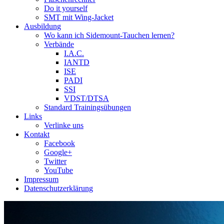
Do it yourself
SMT mit Wing-Jacket
Ausbildung
Wo kann ich Sidemount-Tauchen lernen?
Verbände
I.A.C.
IANTD
ISE
PADI
SSI
VDST/DTSA
Standard Trainingsübungen
Links
Verlinke uns
Kontakt
Facebook
Google+
Twitter
YouTube
Impressum
Datenschutzerklärung
Das Sidemount-Forum ist auf