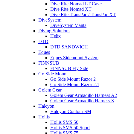
Dive Rite Nomad LT Cave
Dive Rite Nomad XT
Dive Rite TransPac / TransPac XT
DiveSystem
DiveSystem Manta
Diving Solutions
Helix
DTD
DTD SANDWICH
Eques
Eques Sidemount System
FINNSUB
FINNSUB Fly Side
Go Side Mount
Go Side Mount Razor 2
Go Side Mount Razor 2.1
Golem Gear
Golem Gear Armadillo Harness A2
Golem Gear Armadillo Harness S
Halcyon
Halcyon Contour SM
Hollis
Hollis SMS 50
Hollis SMS 50 Sport
Hollis SMS 75