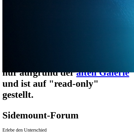
ein neues Forensystem
umgezogen und wie gewohnt
unter
https://www.sidemount-
forum.com
erreichbar.
Das alte Forum hier existiert
nur aufgrund der
alten Galerie
und ist auf "read-only"
gestellt.
Sidemount-Forum
Erlebe den Unterschied