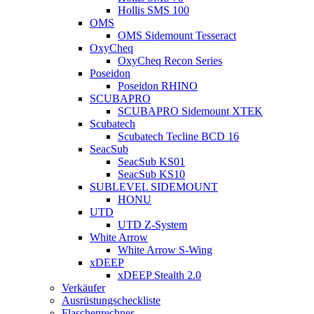
Hollis SMS 100
OMS
OMS Sidemount Tesseract
OxyCheq
OxyCheq Recon Series
Poseidon
Poseidon RHINO
SCUBAPRO
SCUBAPRO Sidemount XTEK
Scubatech
Scubatech Tecline BCD 16
SeacSub
SeacSub KS01
SeacSub KS10
SUBLEVEL SIDEMOUNT
HONU
UTD
UTD Z-System
White Arrow
White Arrow S-Wing
xDEEP
xDEEP Stealth 2.0
Verkäufer
Ausrüstungscheckliste
Flaschenrechner