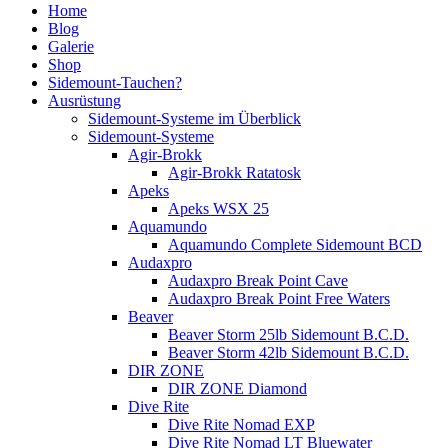
Home
Blog
Galerie
Shop
Sidemount-Tauchen?
Ausrüstung
Sidemount-Systeme im Überblick
Sidemount-Systeme
Agir-Brokk
Agir-Brokk Ratatosk
Apeks
Apeks WSX 25
Aquamundo
Aquamundo Complete Sidemount BCD
Audaxpro
Audaxpro Break Point Cave
Audaxpro Break Point Free Waters
Beaver
Beaver Storm 25lb Sidemount B.C.D.
Beaver Storm 42lb Sidemount B.C.D.
DIR ZONE
DIR ZONE Diamond
Dive Rite
Dive Rite Nomad EXP
Dive Rite Nomad LT Bluewater